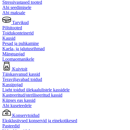
Stressivastased tooted
Abi seedimisele
Abi maksale
Tarvikud
Põhitooted
Toidukonteinerid
Kausid
Pesad ja puhkamine
Kaela- ja jalutusrihmad
Mänguasjad
Loomaomanikele
Kuivtoit
Täiskasvanud kassid
Teraviljavabad toidud
Kassipojad
Light toidud ülekaalulistele kassidele
Kastreeritud/steriliseeritud kassid
Küpses eas kassid
Abi kuseteedele
Konservtoidud
Eksklusiivsed konservid ja einekotikesed
Pasteedid