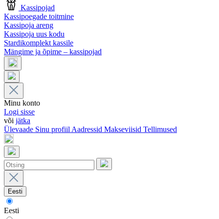
Kassipojad
Kassipoegade toitmine
Kassipoja areng
Kassipoja uus kodu
Stardikomplekt kassile
Mängime ja õpime – kassipojad
Minu konto
Logi sisse
või
jätka
Ülevaade
Sinu profiil
Aadressid
Makseviisid
Tellimused
Eesti
Eesti