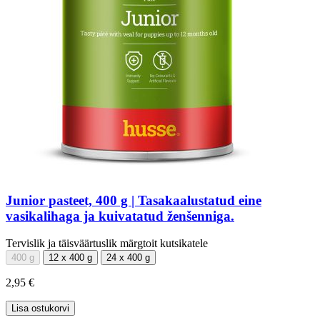
Junior pasteet, 400 g | Tasakaalustatud eine
vasikalihaga ja kuivatatud ženšenniga.
Tervislik ja täisväärtuslik märgtoit kutsikatele
400 g
12 x 400 g
24 x 400 g
2,95 €
Lisa ostukorvi