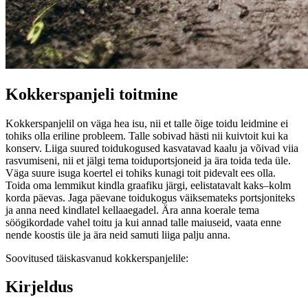
Kokkerspanjeli toitmine
Kokkerspanjelil on väga hea isu, nii et talle õige toidu leidmine ei
tohiks olla eriline probleem. Talle sobivad hästi nii kuivtoit kui ka
konserv. Liiga suured toidukogused kasvatavad kaalu ja võivad viia
rasvumiseni, nii et jälgi tema toiduportsjoneid ja ära toida teda üle.
Väga suure isuga koertel ei tohiks kunagi toit pidevalt ees olla.
Toida oma lemmikut kindla graafiku järgi, eelistatavalt kaks–kolm
korda päevas. Jaga päevane toidukogus väiksemateks portsjoniteks
ja anna need kindlatel kellaaegadel. Ära anna koerale tema
söögikordade vahel toitu ja kui annad talle maiuseid, vaata enne
nende koostis üle ja ära neid samuti liiga palju anna.
Soovitused täiskasvanud kokkerspanjelile:
Kirjeldus