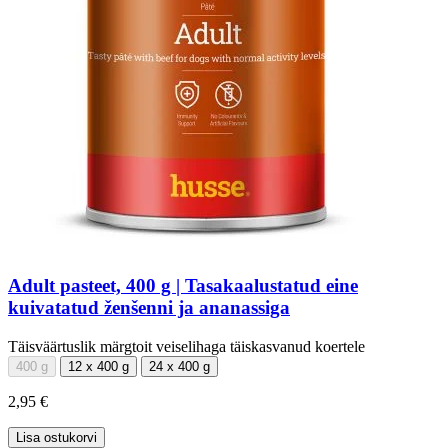
Adult pasteet, 400 g | Tasakaalustatud eine
kuivatatud ženšenni ja ananassiga
Täisväärtuslik märgtoit veiselihaga täiskasvanud koertele
400 g
12 x 400 g
24 x 400 g
2,95 €
Lisa ostukorvi