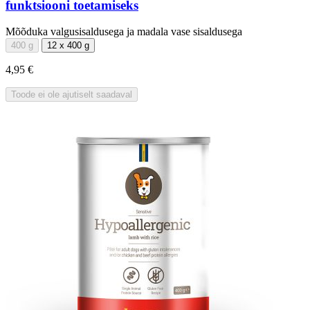
funktsiooni toetamiseks
Mõõduka valgusisaldusega ja madala vase sisaldusega
400 g
12 x 400 g
4,95 €
Toode ei ole ajutiselt saadaval