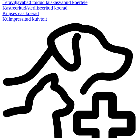
Teraviljavabad toidud täiskasvanud koertele
Kastreeritud/steriliseeritud koerad
Küpses eas koerad
Külmpressitud kuivtoit