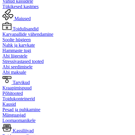
Vahud kassidele
Tükikesed kastmes
Maiused
Toidulisandid
Karvapallide vähendamine
Soolte hügieen
Nahk ja karvkate
Hammaste tugi
Abi liigestele
Stressivastased tooted
Abi seedimisele
Abi maksale
Tarvikud
Kraapimispuud
Põhitooted
Toidukonteinerid
Kausid
Pesad ja puhkamine
Mänguasjad
Loomaomanikele
Kassiliivad