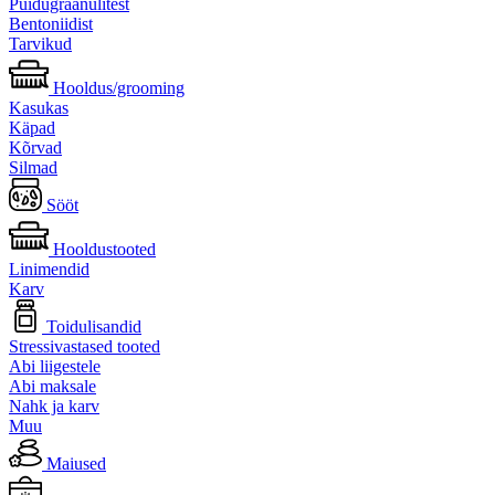
Puidugraanulitest
Bentoniidist
Tarvikud
Hooldus/grooming
Kasukas
Käpad
Kõrvad
Silmad
Sööt
Hooldustooted
Linimendid
Karv
Toidulisandid
Stressivastased tooted
Abi liigestele
Abi maksale
Nahk ja karv
Muu
Maiused