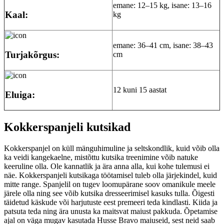
emane: 12–15 kg, isane: 13–16
Kaal:
kg
emane: 36–41 cm, isane: 38–43
Turjakõrgus:
cm
12 kuni 15 aastat
Eluiga:
Kokkerspanjeli kutsikad
Kokkerspanjel on küll mänguhimuline ja seltskondlik, kuid võib olla
ka veidi kangekaelne, mistõttu kutsika treenimine võib natuke
keeruline olla. Ole kannatlik ja ära anna alla, kui kohe tulemusi ei
näe. Kokkerspanjeli kutsikaga töötamisel tuleb olla järjekindel, kuid
mitte range. Spanjelil on tugev loomupärane soov omanikule meele
järele olla ning see võib kutsika dresseerimisel kasuks tulla. Õigesti
täidetud käskude või harjutuste eest premeeri teda kindlasti. Kiida ja
patsuta teda ning ära unusta ka maitsvat maiust pakkuda. Õpetamise
ajal on väga mugav kasutada Husse Bravo maiuseid, sest neid saab