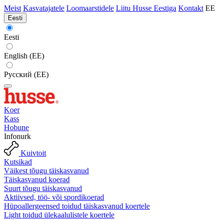
Meist
Kasvatajatele
Loomaarstidele
Liitu Husse Eestiga
Kontakt
EE
Eesti
Eesti
English (EE)
Русский (EE)
Koer
Kass
Hobune
Infonurk
Kuivtoit
Kutsikad
Väikest tõugu täiskasvanud
Täiskasvanud koerad
Suurt tõugu täiskasvanud
Aktiivsed, töö- või spordikoerad
Hüpoallergeensed toidud täiskasvanud koertele
Light toidud ülekaalulistele koertele