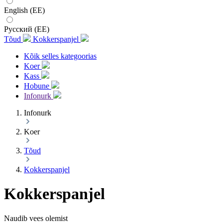
English (EE)
Русский (EE)
Tõud
Kokkerspanjel
Kõik selles kategoorias
Koer
Kass
Hobune
Infonurk
Infonurk
Koer
Tõud
Kokkerspanjel
Kokkerspanjel
Naudib vees olemist