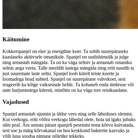
Käitumine
Kokkerspanjel on elav ja energiline koer. Ta sobib suurepäraseks
kaaslaseks aktiivsele omanikule. Spanjel on uudishimulik ja julge
ning armastab mängida. Ta on ka väga seltsiv ja armastab omaniku
seltsis aega veeta. Talle meeldib lastega mängida ning eriti naudib ta
just suuremate laste seltsi. Spanjel loob kiirelt teiste koerte ja
loomadega head suhted. Spanjel on suurepärane valvekoer, sest
reageerib ka kõige vaiksemale helile. Ta kohaneb enda ümbruse või
uute harjumustega kiiresti, mistõttu on ka väga tore reisikaaslane.
Vajadused
Spanjel armastab ujumist ja üldse vees ning selle läheduses olemist.
Kui veekogu, eriti võõra veekogu lähedal olete, hoia tal igaks juhuks
silm peal. Ära unusta pärast spanjeli pesemist tema kõrvu kuivatada,
sest soe ja märg kõrvakanal on hea keskkond bakterite kasvuks ja
võib luua soodsa pinnase põletike tekkeks.