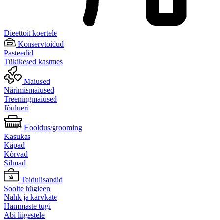
Dieettoit koertele
Konservtoidud
Pasteedid
Tükikesed kastmes
Maiused
Närimismaiused
Treeningmaiused
Jõulueri
Hooldus/grooming
Kasukas
Käpad
Kõrvad
Silmad
Toidulisandid
Soolte hügieen
Nahk ja karvkate
Hammaste tugi
Abi liigestele