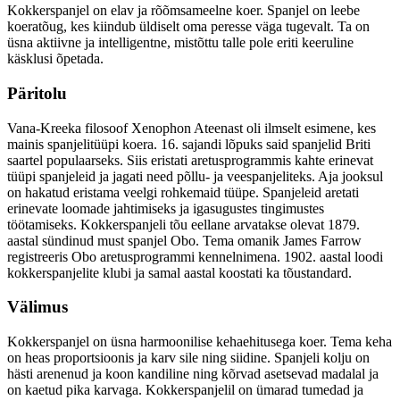
Kokkerspanjel on elav ja rõõmsameelne koer. Spanjel on leebe
koeratõug, kes kiindub üldiselt oma peresse väga tugevalt. Ta on
üsna aktiivne ja intelligentne, mistõttu talle pole eriti keeruline
käsklusi õpetada.
Päritolu
Vana-Kreeka filosoof Xenophon Ateenast oli ilmselt esimene, kes
mainis spanjelitüüpi koera. 16. sajandi lõpuks said spanjelid Briti
saartel populaarseks. Siis eristati aretusprogrammis kahte erinevat
tüüpi spanjeleid ja jagati need põllu- ja veespanjeliteks. Aja jooksul
on hakatud eristama veelgi rohkemaid tüüpe. Spanjeleid aretati
erinevate loomade jahtimiseks ja igasugustes tingimustes
töötamiseks. Kokkerspanjeli tõu eellane arvatakse olevat 1879.
aastal sündinud must spanjel Obo. Tema omanik James Farrow
registreeris Obo aretusprogrammi kennelnimena. 1902. aastal loodi
kokkerspanjelite klubi ja samal aastal koostati ka tõustandard.
Välimus
Kokkerspanjel on üsna harmoonilise kehaehitusega koer. Tema keha
on heas proportsioonis ja karv sile ning siidine. Spanjeli kolju on
hästi arenenud ja koon kandiline ning kõrvad asetsevad madalal ja
on kaetud pika karvaga. Kokkerspanjelil on ümarad tumedad ja