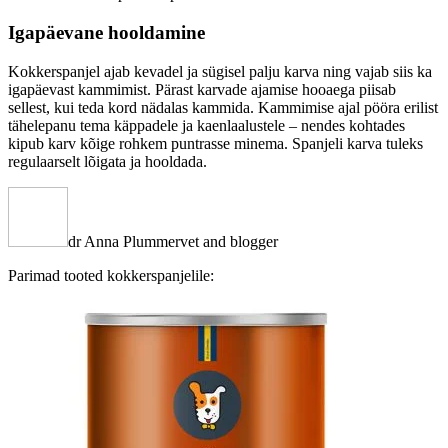
Igapäevane hooldamine
Kokkerspanjel ajab kevadel ja sügisel palju karva ning vajab siis ka
igapäevast kammimist. Pärast karvade ajamise hooaega piisab
sellest, kui teda kord nädalas kammida. Kammimise ajal pööra erilist
tähelepanu tema käppadele ja kaenlaalustele – nendes kohtades
kipub karv kõige rohkem puntrasse minema. Spanjeli karva tuleks
regulaarselt lõigata ja hooldada.
dr Anna Plummer
vet and blogger
Parimad tooted kokkerspanjelile: