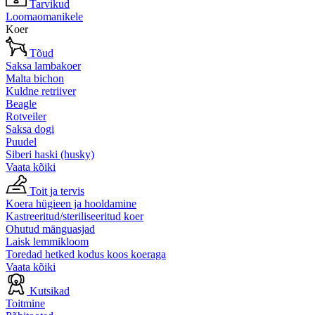
Tarvikud
Loomaomanikele
Koer
Tõud
Saksa lambakoer
Malta bichon
Kuldne retriiver
Beagle
Rotveiler
Saksa dogi
Puudel
Siberi haski (husky)
Vaata kõiki
Toit ja tervis
Koera hügieen ja hooldamine
Kastreeritud/steriliseeritud koer
Ohutud mänguasjad
Laisk lemmikloom
Toredad hetked kodus koos koeraga
Vaata kõiki
Kutsikad
Toitmine