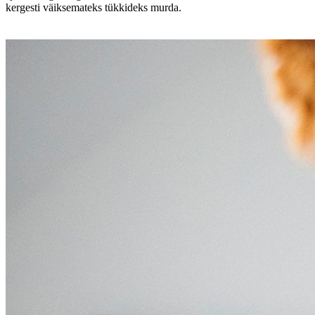
kergesti väiksemateks tükkideks murda.