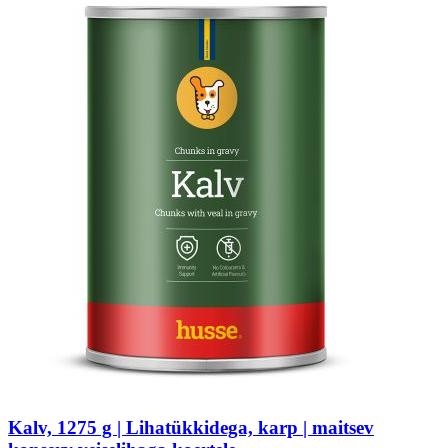
Kalv, 1275 g | Lihatükkidega, karp | maitsev