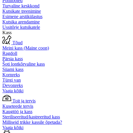
Põhitooted
Turvaline keskkond
Kutsikate treenimine
Esimene arstikülastus
Kutsika arendamine
Ussitõrje kutsikatele
Kass
Tõud
Meini kass (Maine coon)
Ragdoll
Pärsia kass
Šoti lontkõrvaline kass
Siiami kass
Kornreks
Türgi van
Devonreks
Vaata kõiki
Toit ja tervis
Kuseteede tervis
Kaugtöö ja kass
Steriliseeritud/kastreeritud kass
Milliseid trikke kassile õpetada?
Vaata kõiki