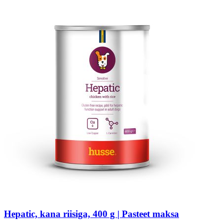
Hepatic, kana riisiga, 400 g | Pasteet maksa