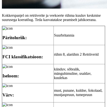
Kokkerspanjel on retriiverite ja veekoerte rühma kuuluv keskmise
suurusega koeratõug. Teda kasvatatakse peamiselt jahikoerana.
Suurbritannia
Päritoluriik:
rühm 8, alarühm 2 Retriiverid
FCI klassifikatsioon:
kiinduv, sõbralik,
mänguhimuline, usaldav,
Iseloom:
kuulekas
must, punane, kuldne, šokolaad,
Värv:
mustjaspruun, tumepruun