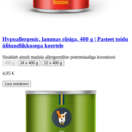
Hypoallergenic, lammas riisiga, 400 g | Pasteet toidu
ülitundlikkusega koertele
Sisaldab ainult madala allergeenilise potentsiaaliga koostisosi
400 g
24 x 400 g
12 x 400 g
4,95 €
Lisa ostukorvi