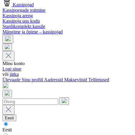
Kassipojad
Kassipoegade toitmine
Kassipoja areng
Kassipoja uus kodu
Stardikomplekt kassile
Mängime ja õpime – kassipojad
Minu konto
Logi sisse
või
jätka
Ülevaade
Sinu profiil
Aadressid
Makseviisid
Tellimused
Eesti
Eesti