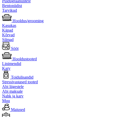
Puidugraanulitest
Bentoniidist
Tarvikud
Hooldus/grooming
Kasukas
Käpad
Kõrvad
Silmad
Sööt
Hooldustooted
Linimendid
Karv
Toidulisandid
Stressivastased tooted
Abi liigestele
Abi maksale
Nahk ja karv
Muu
Maiused