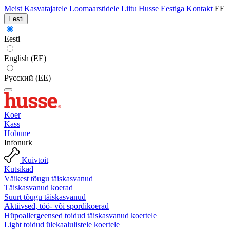
Meist
Kasvatajatele
Loomaarstidele
Liitu Husse Eestiga
Kontakt
EE
Eesti
Eesti
English (EE)
Русский (EE)
Koer
Kass
Hobune
Infonurk
Kuivtoit
Kutsikad
Väikest tõugu täiskasvanud
Täiskasvanud koerad
Suurt tõugu täiskasvanud
Aktiivsed, töö- või spordikoerad
Hüpoallergeensed toidud täiskasvanud koertele
Light toidud ülekaalulistele koertele