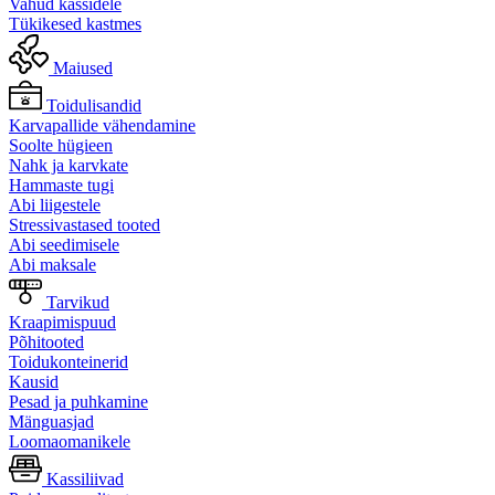
Vahud kassidele
Tükikesed kastmes
Maiused
Toidulisandid
Karvapallide vähendamine
Soolte hügieen
Nahk ja karvkate
Hammaste tugi
Abi liigestele
Stressivastased tooted
Abi seedimisele
Abi maksale
Tarvikud
Kraapimispuud
Põhitooted
Toidukonteinerid
Kausid
Pesad ja puhkamine
Mänguasjad
Loomaomanikele
Kassiliivad