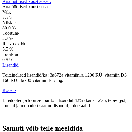
Analüütilised koostisosad:
Analüütilised koostisosad:
Valk
7.5 %
Niiskus
80.0 %
Toortuhk
2.7 %
Rasvasisaldus
5.5 %
Toorkiud
0.5 %
Lisandid
Toitainelised lisandid/kg: 3a672a vitamiin A 1200 RÜ, vitamiin D3
160 RÜ, 3a700 vitamiin E 5 mg.
Koostis
Lihatooted ja loomset päritolu lisandid 42% (kana 12%), teraviljad,
munad ja munadest saadud lisandid, mineraalid.
Samuti võib teile meeldida