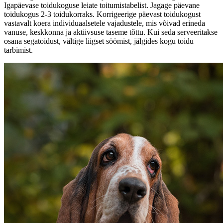
Igapäevase toidukoguse leiate toitumistabelist. Jagage päevane
toidukogus 2-3 toidukorraks. Korrigeerige päevast toidukogust
vastavalt koera individuaalsetele vajadustele, mis võivad erineda
vanuse, keskkonna ja aktiivsuse taseme tõttu. Kui seda serveeritakse
osana segatoidust, vältige liigset söömist, jälgides kogu toidu
tarbimist.