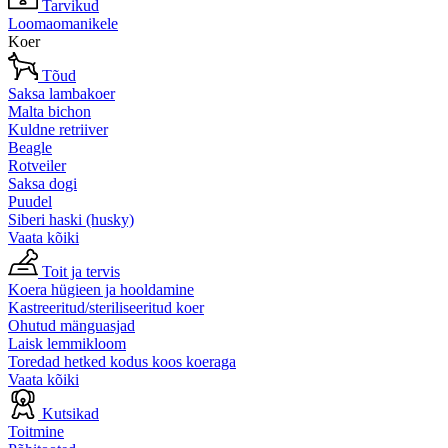
Tarvikud
Loomaomanikele
Koer
Tõud
Saksa lambakoer
Malta bichon
Kuldne retriiver
Beagle
Rotveiler
Saksa dogi
Puudel
Siberi haski (husky)
Vaata kõiki
Toit ja tervis
Koera hügieen ja hooldamine
Kastreeritud/steriliseeritud koer
Ohutud mänguasjad
Laisk lemmikloom
Toredad hetked kodus koos koeraga
Vaata kõiki
Kutsikad
Toitmine