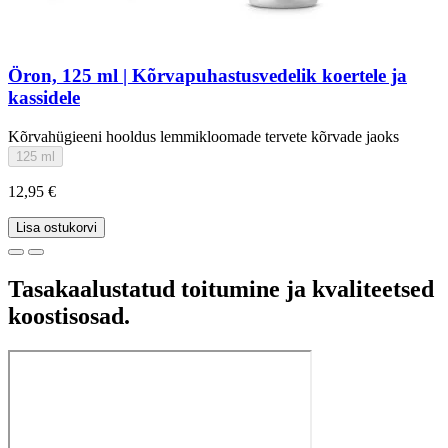
Öron, 125 ml | Kõrvapuhastusvedelik koertele ja
kassidele
Kõrvahügieeni hooldus lemmikloomade tervete kõrvade jaoks
125 ml
12,95 €
Lisa ostukorvi
Tasakaalustatud toitumine ja kvaliteetsed
koostisosad.