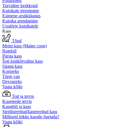
Põhitooted
Turvaline keskkond
Kutsikate treenimine
Esimene arstikülastus
Kutsika arendamine
Ussitõrje kutsikatele
Kass
Tõud
Meini kass (Maine coon)
Ragdoll
Pärsia kass
Šoti lontkõrvaline kass
Siiami kass
Kornreks
Türgi van
Devonreks
Vaata kõiki
Toit ja tervis
Kuseteede tervis
Kaugtöö ja kass
Steriliseeritud/kastreeritud kass
Milliseid trikke kassile õpetada?
Vaata kõiki