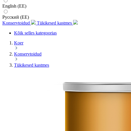
English (EE)
Русский (EE)
Konservtoidud
Tükikesed kastmes
Kõik selles kategoorias
Koer
Konservtoidud
Tükikesed kastmes