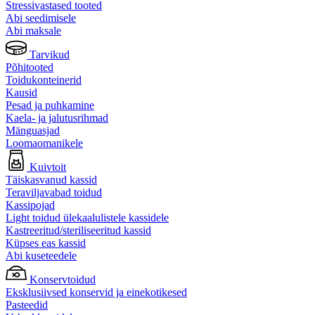
Stressivastased tooted
Abi seedimisele
Abi maksale
Tarvikud
Põhitooted
Toidukonteinerid
Kausid
Pesad ja puhkamine
Kaela- ja jalutusrihmad
Mänguasjad
Loomaomanikele
Kuivtoit
Täiskasvanud kassid
Teraviljavabad toidud
Kassipojad
Light toidud ülekaalulistele kassidele
Kastreeritud/steriliseeritud kassid
Küpses eas kassid
Abi kuseteedele
Konservtoidud
Eksklusiivsed konservid ja einekotikesed
Pasteedid