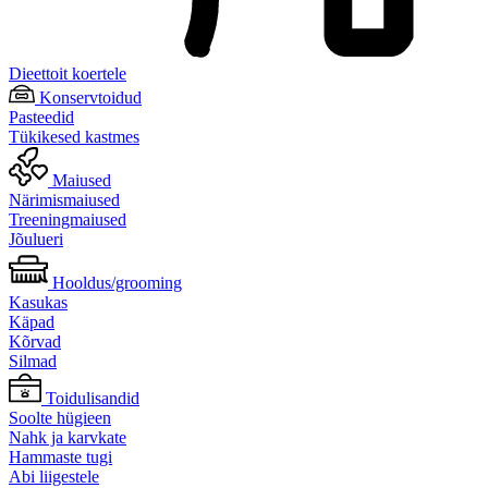
Dieettoit koertele
Konservtoidud
Pasteedid
Tükikesed kastmes
Maiused
Närimismaiused
Treeningmaiused
Jõulueri
Hooldus/grooming
Kasukas
Käpad
Kõrvad
Silmad
Toidulisandid
Soolte hügieen
Nahk ja karvkate
Hammaste tugi
Abi liigestele