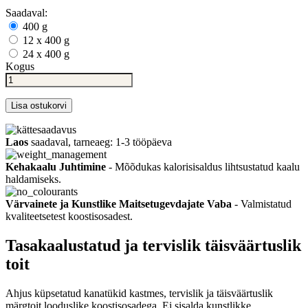
Saadaval:
400 g
12 x 400 g
24 x 400 g
Kogus
Lisa ostukorvi
Laos
saadaval, tarneaeg: 1-3 tööpäeva
Kehakaalu Juhtimine
- Mõõdukas kalorisisaldus lihtsustatud kaalu
haldamiseks.
Värvainete ja Kunstlike Maitsetugevdajate Vaba
- Valmistatud
kvaliteetsetest koostisosadest.
Tasakaalustatud ja tervislik täisväärtuslik
toit
Ahjus küpsetatud kanatükid kastmes, tervislik ja täisväärtuslik
märgtoit looduslike koostisosadega. Ei sisalda kunstlikke