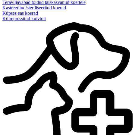
Teraviljavabad toidud täiskasvanud koertele
Kastreeritud/steriliseeritud koerad
Küpses eas koerad
Külmpressitud kuivtoit