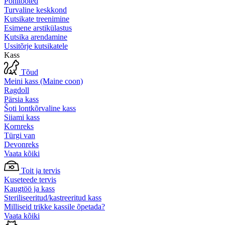
Põhitooted
Turvaline keskkond
Kutsikate treenimine
Esimene arstikülastus
Kutsika arendamine
Ussitõrje kutsikatele
Kass
Tõud
Meini kass (Maine coon)
Ragdoll
Pärsia kass
Šoti lontkõrvaline kass
Siiami kass
Kornreks
Türgi van
Devonreks
Vaata kõiki
Toit ja tervis
Kuseteede tervis
Kaugtöö ja kass
Steriliseeritud/kastreeritud kass
Milliseid trikke kassile õpetada?
Vaata kõiki