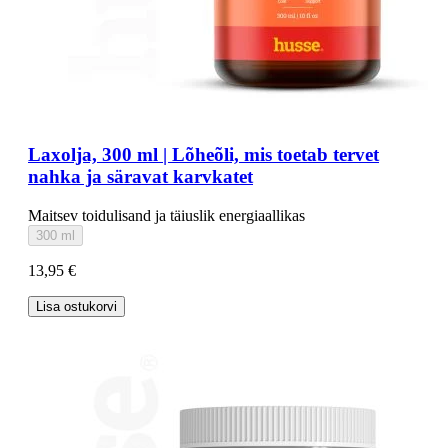
Laxolja, 300 ml | Lõheõli, mis toetab tervet
nahka ja säravat karvkatet
Maitsev toidulisand ja täiuslik energiaallikas
300 ml
13,95 €
Lisa ostukorvi