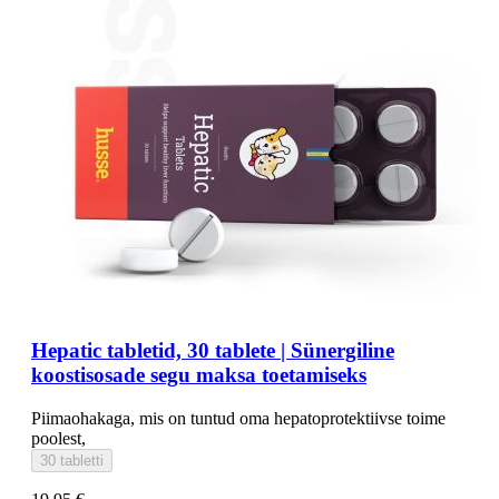
Hepatic tabletid, 30 tablete | Sünergiline
koostisosade segu maksa toetamiseks
Piimaohakaga, mis on tuntud oma hepatoprotektiivse toime
poolest,
30 tabletti