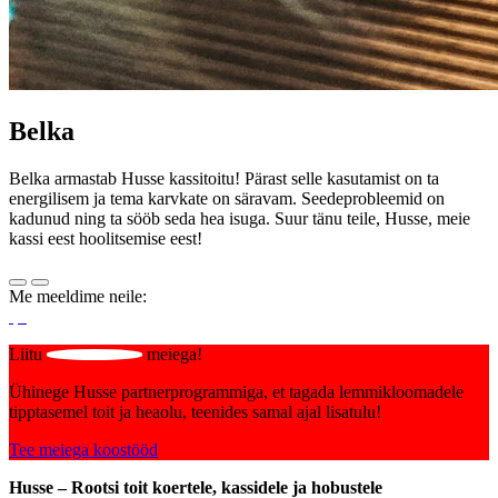
Belka
Belka armastab Husse kassitoitu! Pärast selle kasutamist on ta
energilisem ja tema karvkate on säravam. Seedeprobleemid on
kadunud ning ta sööb seda hea isuga. Suur tänu teile, Husse, meie
kassi eest hoolitsemise eest!
Me meeldime neile:
Liitu
meiega!
Ühinege Husse partnerprogrammiga, et tagada lemmikloomadele
tipptasemel toit ja heaolu, teenides samal ajal lisatulu!
Tee meiega koostööd
Husse – Rootsi toit koertele, kassidele ja hobustele