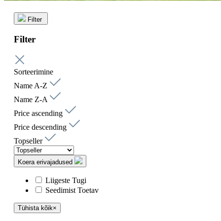
Filter
Filter
Sorteerimine
Name A-Z
Name Z-A
Price ascending
Price descending
Topseller
Koera erivajadused
Liigeste Tugi
Seedimist Toetav
Tühista kõik
×