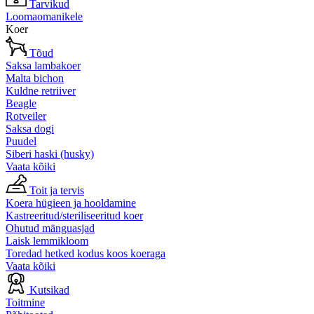
Tarvikud
Loomaomanikele
Koer
Tõud
Saksa lambakoer
Malta bichon
Kuldne retriiver
Beagle
Rotveiler
Saksa dogi
Puudel
Siberi haski (husky)
Vaata kõiki
Toit ja tervis
Koera hügieen ja hooldamine
Kastreeritud/steriliseeritud koer
Ohutud mänguasjad
Laisk lemmikloom
Toredad hetked kodus koos koeraga
Vaata kõiki
Kutsikad
Toitmine