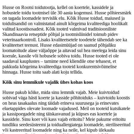
Husse on Rootsi toidutootja, kellel on koertele, kassidele ja
hobustele toidu tootmisel üle 30 aasta kogemusi. Husse põhieesmärk
on tagada loomadele tervislik elu. Kõik Husse toidud, maiused ja
toidulisandid on valmistatud ainult kõrgeima kvaliteediga hoolikalt
valitud koostisosadest. Kõik tooted valmivad traditsiooniliste
Skandinaavia retseptide põhjal ja tootmisliinidel toimub pidev
veterinaarkontroll. Lisaks kvaliteetsetele toodetele tähendab see ka
kvaliteetset teenust. Husse edasimüüjad on saanud põhjaliku
loomatoitude alase väljaõppe ja aitavad sul hea meelega leida sinu
koerale, kassile või hobusele sobiva toidu. Husse tooted ei ole
saadaval kauplustes – tarnime need kliendile otse tehasest, et
pakkuda kõrgeima kvaliteediga tooteid konkurentsivõimelise
hinnaga. Husse toitu saab alati koju tellida.
Kõik sinu lemmikule vajalik ühes kohas koos
Husse pakub kõike, mida sinu lemmik vajab. Meie kuivtoidud
sobivad väga hästi koerte ja kasside põhitoiduks – kuivtoidu koostis
on heas tasakaalus ning täidab erineva suurusega ja erinevates
eluetappides olevate loomade vajadused. Meil on tooteid kutsikatele
ja kassipoegadele ning täiskasvanud ja küpses eas koertele ja
kassidele. Sinu koer või kass vajab eritoitu? Meie pakume eritoitu
tundliku seedesüsteemi ja toiduallergiatega loomadele, steriliseeritud
või kastreeritud loomadele ning ka neile, kel kipub ülekaalu