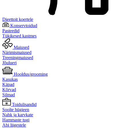
Dieettoit koertele
Konservtoidud
Pasteedid
Tükikesed kastmes
Maiused
Närimismaiused
Treeningmaiused
Jõulueri
Hooldus/grooming
Kasukas
Käpad
Kõrvad
Silmad
Toidulisandid
Soolte hügieen
Nahk ja karvkate
Hammaste tugi
Abi liigestele