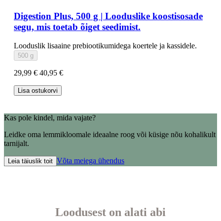
Digestion Plus, 500 g | Looduslike koostisosade
segu, mis toetab õiget seedimist.
Looduslik lisaaine prebiootikumidega koertele ja kassidele.
500 g
29,99 €
40,95 €
Lisa ostukorvi
Kas pole kindel, mida vajate?
Leidke oma lemmikloomale ideaalne roog või küsige nõu kohalikult
tarnijalt.
Võta meiega ühendus
Leia täiuslik toit
Loodusest on alati abi