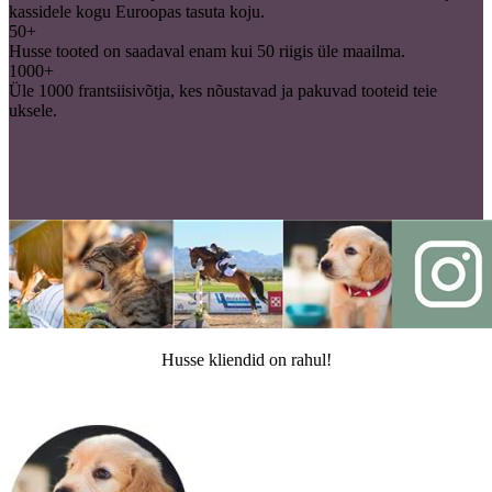
kassidele kogu Euroopas tasuta koju.
50+
Husse tooted on saadaval enam kui 50 riigis üle maailma.
1000+
Üle 1000 frantsiisivõtja, kes nõustavad ja pakuvad tooteid teie
uksele.
Husse kliendid on rahul!