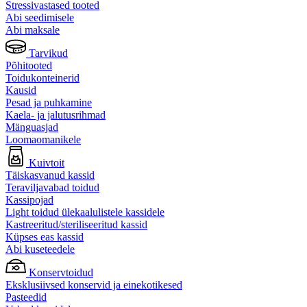
Stressivastased tooted
Abi seedimisele
Abi maksale
Tarvikud
Põhitooted
Toidukonteinerid
Kausid
Pesad ja puhkamine
Kaela- ja jalutusrihmad
Mänguasjad
Loomaomanikele
Kuivtoit
Täiskasvanud kassid
Teraviljavabad toidud
Kassipojad
Light toidud ülekaalulistele kassidele
Kastreeritud/steriliseeritud kassid
Küpses eas kassid
Abi kuseteedele
Konservtoidud
Eksklusiivsed konservid ja einekotikesed
Pasteedid