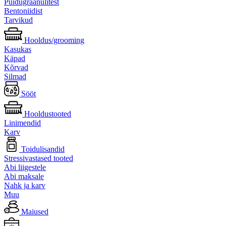
Puidugraanulitest
Bentoniidist
Tarvikud
Hooldus/grooming
Kasukas
Käpad
Kõrvad
Silmad
Sööt
Hooldustooted
Linimendid
Karv
Toidulisandid
Stressivastased tooted
Abi liigestele
Abi maksale
Nahk ja karv
Muu
Maiused