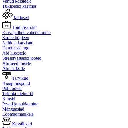
Vahud kassidele
Tükikesed kastmes
Maiused
Toidulisandid
Karvapallide vähendamine
Soolte hügieen
Nahk ja karvkate
Hammaste tugi
Abi liigestele
Stressivastased tooted
Abi seedimisele
Abi maksale
Tarvikud
Kraapimispuud
Põhitooted
Toidukonteinerid
Kausid
Pesad ja puhkamine
Mänguasjad
Loomaomanikele
Kassiliivad