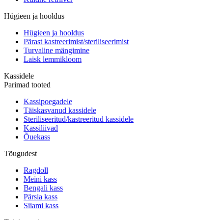
Hügieen ja hooldus
Hügieen ja hooldus
Pärast kastreerimist/steriliseerimist
Turvaline mängimine
Laisk lemmikloom
Kassidele
Parimad tooted
Kassipoegadele
Täiskasvanud kassidele
Steriliseeritud/kastreeritud kassidele
Kassiliivad
Õuekass
Tõugudest
Ragdoll
Meini kass
Bengali kass
Pärsia kass
Siiami kass