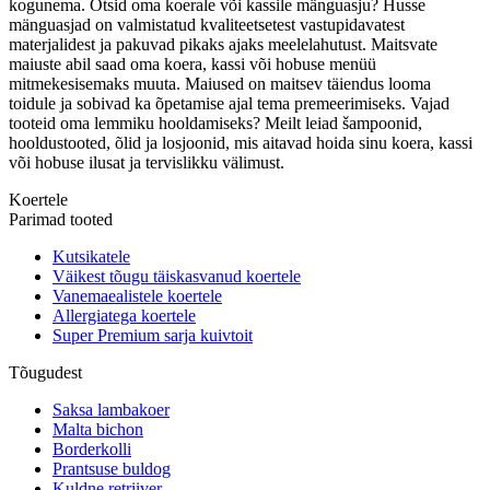
kogunema. Otsid oma koerale või kassile mänguasju? Husse
mänguasjad on valmistatud kvaliteetsetest vastupidavatest
materjalidest ja pakuvad pikaks ajaks meelelahutust. Maitsvate
maiuste abil saad oma koera, kassi või hobuse menüü
mitmekesisemaks muuta. Maiused on maitsev täiendus looma
toidule ja sobivad ka õpetamise ajal tema premeerimiseks. Vajad
tooteid oma lemmiku hooldamiseks? Meilt leiad šampoonid,
hooldustooted, õlid ja losjoonid, mis aitavad hoida sinu koera, kassi
või hobuse ilusat ja tervislikku välimust.
Koertele
Parimad tooted
Kutsikatele
Väikest tõugu täiskasvanud koertele
Vanemaealistele koertele
Allergiatega koertele
Super Premium sarja kuivtoit
Tõugudest
Saksa lambakoer
Malta bichon
Borderkolli
Prantsuse buldog
Kuldne retriiver