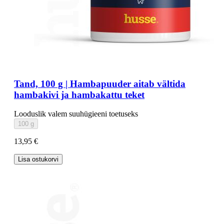
Tand, 100 g | Hambapuuder aitab vältida
hambakivi ja hambakattu teket
Looduslik valem suuhügieeni toetuseks
100 g
13,95 €
Lisa ostukorvi