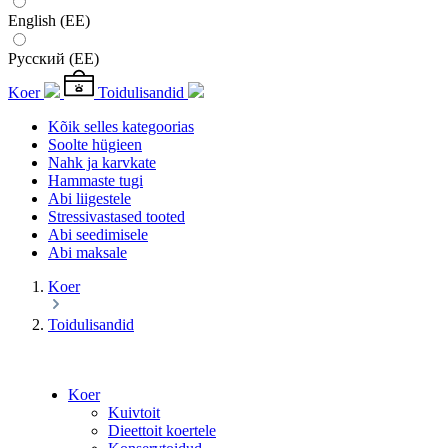
English (EE)
Русский (EE)
Koer
Toidulisandid
Kõik selles kategoorias
Soolte hügieen
Nahk ja karvkate
Hammaste tugi
Abi liigestele
Stressivastased tooted
Abi seedimisele
Abi maksale
Koer
Toidulisandid
Koer
Kuivtoit
Dieettoit koertele