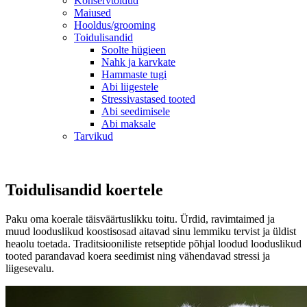
Konservtoidud
Maiused
Hooldus/grooming
Toidulisandid
Soolte hügieen
Nahk ja karvkate
Hammaste tugi
Abi liigestele
Stressivastased tooted
Abi seedimisele
Abi maksale
Tarvikud
Toidulisandid koertele
Paku oma koerale täisväärtuslikku toitu. Ürdid, ravimtaimed ja
muud looduslikud koostisosad aitavad sinu lemmiku tervist ja üldist
heaolu toetada. Traditsiooniliste retseptide põhjal loodud looduslikud
tooted parandavad koera seedimist ning vähendavad stressi ja
liigesevalu.