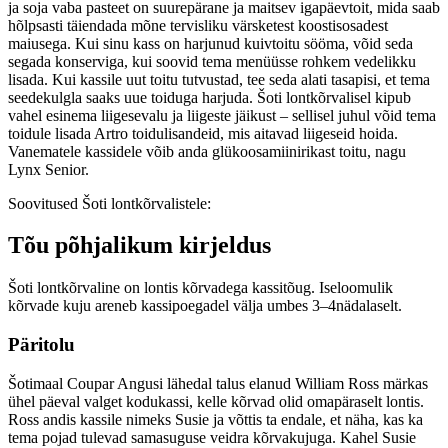
ja soja vaba pasteet on suurepärane ja maitsev igapäevtoit, mida saab
hõlpsasti täiendada mõne tervisliku värsketest koostisosadest
maiusega. Kui sinu kass on harjunud kuivtoitu sööma, võid seda
segada konserviga, kui soovid tema menüüsse rohkem vedelikku
lisada. Kui kassile uut toitu tutvustad, tee seda alati tasapisi, et tema
seedekulgla saaks uue toiduga harjuda. Šoti lontkõrvalisel kipub
vahel esinema liigesevalu ja liigeste jäikust – sellisel juhul võid tema
toidule lisada Artro toidulisandeid, mis aitavad liigeseid hoida.
Vanematele kassidele võib anda glükoosamiinirikast toitu, nagu
Lynx Senior.
Soovitused Šoti lontkõrvalistele:
Tõu põhjalikum kirjeldus
Šoti lontkõrvaline on lontis kõrvadega kassitõug. Iseloomulik
kõrvade kuju areneb kassipoegadel välja umbes 3–4nädalaselt.
Päritolu
Šotimaal Coupar Angusi lähedal talus elanud William Ross märkas
ühel päeval valget kodukassi, kelle kõrvad olid omapäraselt lontis.
Ross andis kassile nimeks Susie ja võttis ta endale, et näha, kas ka
tema pojad tulevad samasuguse veidra kõrvakujuga. Kahel Susie