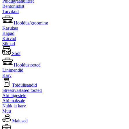
Puidugraanulitest
Bentoniidist
Tarvikud
Hooldus/grooming
Kasukas
Käpad
Kõrvad
Silmad
Sööt
Hooldustooted
Linimendid
Karv
Toidulisandid
Stressivastased tooted
Abi liigestele
Abi maksale
Nahk ja karv
Muu
Maiused