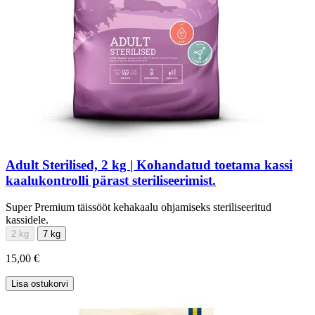
Adult Sterilised, 2 kg | Kohandatud toetama kassi
kaalukontrolli pärast steriliseerimist.
Super Premium täissööt kehakaalu ohjamiseks steriliseeritud
kassidele.
2 kg
7 kg
15,00 €
Lisa ostukorvi