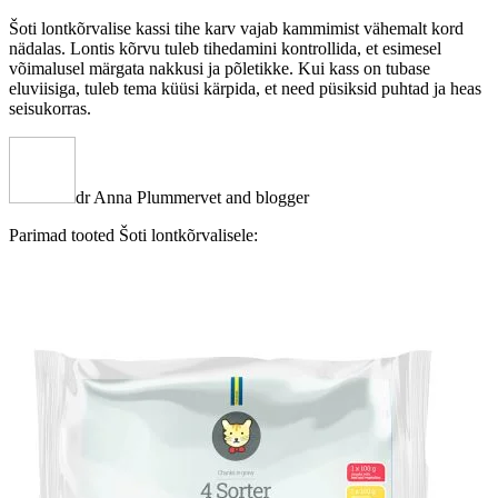
Šoti lontkõrvalise kassi tihe karv vajab kammimist vähemalt kord
nädalas. Lontis kõrvu tuleb tihedamini kontrollida, et esimesel
võimalusel märgata nakkusi ja põletikke. Kui kass on tubase
eluviisiga, tuleb tema küüsi kärpida, et need püsiksid puhtad ja heas
seisukorras.
dr Anna Plummer
vet and blogger
Parimad tooted Šoti lontkõrvalisele: