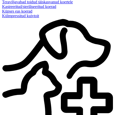
Teraviljavabad toidud täiskasvanud koertele
Kastreeritud/steriliseeritud koerad
Küpses eas koerad
Külmpressitud kuivtoit