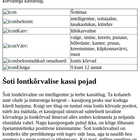
kõrvadega kassitõug.
Šotimaa
intelligentne, sotsiaalne,
Iseloom:
tasakaalukas, kiinduv
Karv:
lühikarvaline
valge, sinine, kreem, punane,
hõbedane, kamee, pruun,
Värv:
kreemsinine, kilpkonnavärvi,
must
Iseloomulikud omadused:
lontis kõrvad
Eluiga:
9 kuni 12 aastat
Šoti lontkõrvalise kassi pojad
Šoti lontkõrvaline on intelligentne ja leebe kassitõug. Ta kohaneb
uute olude ja inimestega kergesti – kassipoeg peaks uue koduga
kiirelt harjuma. Kuigi see tõug on tuntud oma lontis kõrvade poolest,
tuleb ära märkida, et kassipojad sünnivad suhteliselt tavaliste
kõrvadega ja lontkõrvad ilmuvad alles umbes kolmanda ja neljanda
elunädala vahel. Nagu kassipoegade puhul ikka, on kõige tõhusam
õpetamistehnika positiivne kinnistamine. Šoti lontkõrvalisel on
kombeks ühe pereliikmega eriti tugev side luua, aga ta naudib hea
meelega ka teiste paitusi ja tähelepanu. Kui tead, milline pereliige on