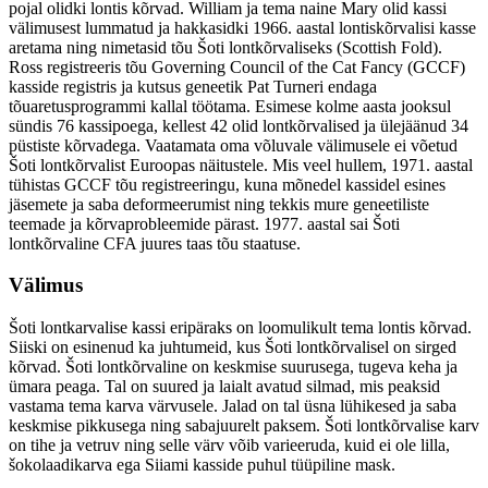
pojal olidki lontis kõrvad. William ja tema naine Mary olid kassi
välimusest lummatud ja hakkasidki 1966. aastal lontiskõrvalisi kasse
aretama ning nimetasid tõu Šoti lontkõrvaliseks (Scottish Fold).
Ross registreeris tõu Governing Council of the Cat Fancy (GCCF)
kasside registris ja kutsus geneetik Pat Turneri endaga
tõuaretusprogrammi kallal töötama. Esimese kolme aasta jooksul
sündis 76 kassipoega, kellest 42 olid lontkõrvalised ja ülejäänud 34
püstiste kõrvadega. Vaatamata oma võluvale välimusele ei võetud
Šoti lontkõrvalist Euroopas näitustele. Mis veel hullem, 1971. aastal
tühistas GCCF tõu registreeringu, kuna mõnedel kassidel esines
jäsemete ja saba deformeerumist ning tekkis mure geneetiliste
teemade ja kõrvaprobleemide pärast. 1977. aastal sai Šoti
lontkõrvaline CFA juures taas tõu staatuse.
Välimus
Šoti lontkarvalise kassi eripäraks on loomulikult tema lontis kõrvad.
Siiski on esinenud ka juhtumeid, kus Šoti lontkõrvalisel on sirged
kõrvad. Šoti lontkõrvaline on keskmise suurusega, tugeva keha ja
ümara peaga. Tal on suured ja laialt avatud silmad, mis peaksid
vastama tema karva värvusele. Jalad on tal üsna lühikesed ja saba
keskmise pikkusega ning sabajuurelt paksem. Šoti lontkõrvalise karv
on tihe ja vetruv ning selle värv võib varieeruda, kuid ei ole lilla,
šokolaadikarva ega Siiami kasside puhul tüüpiline mask.