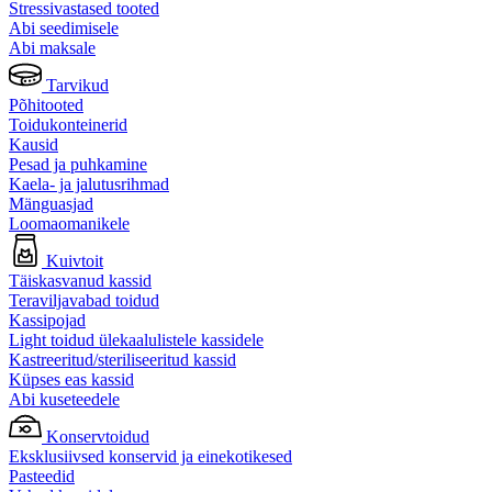
Stressivastased tooted
Abi seedimisele
Abi maksale
Tarvikud
Põhitooted
Toidukonteinerid
Kausid
Pesad ja puhkamine
Kaela- ja jalutusrihmad
Mänguasjad
Loomaomanikele
Kuivtoit
Täiskasvanud kassid
Teraviljavabad toidud
Kassipojad
Light toidud ülekaalulistele kassidele
Kastreeritud/steriliseeritud kassid
Küpses eas kassid
Abi kuseteedele
Konservtoidud
Eksklusiivsed konservid ja einekotikesed
Pasteedid