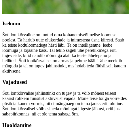
Iseloom
Šoti lontkõrvaline on tuntud oma kohanemisvõimelise loomuse
poolest. Ta harjub uute olukordade ja inimestega üsna kiiresti. Saab
ka teiste koduloomadega hästi läbi. Ta on intelligentne, leebe
loomuga ja lojaalne kass. Tal tekib sageli ühe pereliikmega eriti
tugev side, kuid naudib rõõmuga alati ka teiste tähelepanu ja
hellitusi. Šoti lontkõrvalisel on armas ja pehme hääl. Talle meeldib
mängida ja tal on tugev jahiinstinkt, mis hoiab teda füüsiliselt kauem
aktiivsena.
Vajadused
Šoti lontkõrvalise jahiinstinkt on tugev ja ta võib mõnest teisest
kassist rohkem füüsilist aktiivsust vajada. Mõne teise tõuga võrreldes
püsib ta kauem vormis, nii et mänguaeg on tema jaoks eriti oluline.
Šoti lontkõrvalisel võib esineda mõningat liigeste jäikust, eriti just
sabapiirkonnas, nii et ole tema sabaga õrn.
Hooldamine