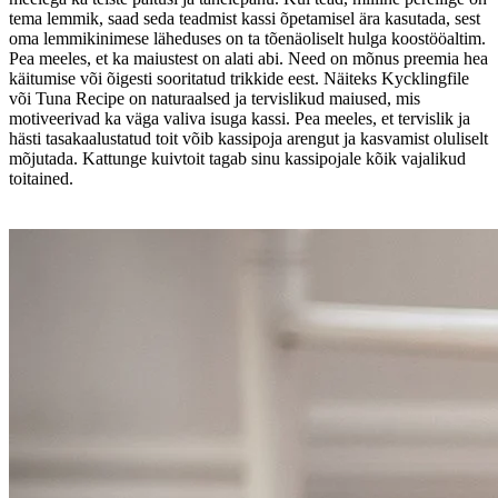
tema lemmik, saad seda teadmist kassi õpetamisel ära kasutada, sest
oma lemmikinimese läheduses on ta tõenäoliselt hulga koostööaltim.
Pea meeles, et ka maiustest on alati abi. Need on mõnus preemia hea
käitumise või õigesti sooritatud trikkide eest. Näiteks Kycklingfile
või Tuna Recipe on naturaalsed ja tervislikud maiused, mis
motiveerivad ka väga valiva isuga kassi. Pea meeles, et tervislik ja
hästi tasakaalustatud toit võib kassipoja arengut ja kasvamist oluliselt
mõjutada. Kattunge kuivtoit tagab sinu kassipojale kõik vajalikud
toitained.