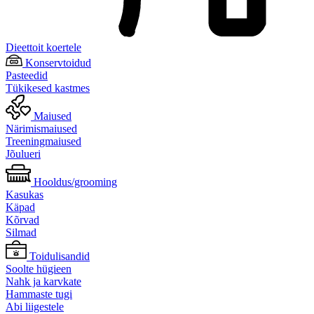
Dieettoit koertele
Konservtoidud
Pasteedid
Tükikesed kastmes
Maiused
Närimismaiused
Treeningmaiused
Jõulueri
Hooldus/grooming
Kasukas
Käpad
Kõrvad
Silmad
Toidulisandid
Soolte hügieen
Nahk ja karvkate
Hammaste tugi
Abi liigestele