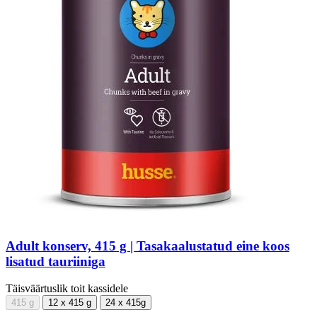
Adult konserv, 415 g | Tasakaalustatud eine koos
lisatud tauriiniga
Täisväärtuslik toit kassidele
415 g
12 x 415 g
24 x 415g