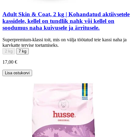
Adult Skin & Coat, 2 kg | Kohandatud aktiivsetele
kassidele, kellel on tundlik nahk või kellel on
soodumus naha kuivusele ja ärritusele.
Superpremium-klassi toit, mis on välja töötatud teie kassi naha ja
karvkatte tervise toetamiseks.
2 kg
7 kg
17,00 €
Lisa ostukorvi