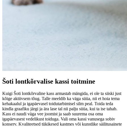
Šoti lontkõrvalise kassi toitmine
Kuigi Šoti lontkõrvaline kass armastab mängida, ei ole ta siiski just
kõige aktiivsem tõug. Talle meeldib ka väga süüa, nii et hoia tema
kehakaalul ja igapäevasel toidutarbimisel silm peal. Toida teda
kindla graafiku järgi ja ära lase tal nii palju süüa, kui ta ise tahab.
Kass ei naudi väga vee joomist ja saab suurema osa oma
igapäevasest vedelikust toiduga. Vali oma kassi vanusega sobiv
konserv. Kvaliteetsed tükikesed kastmes või kunstlike säilitusainete