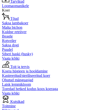
Tarvikud
Loomaomanikele
Koer
Tõud
Saksa lambakoer
Malta bichon
Kuldne retriiver
Beagle
Rotveiler
Saksa dogi
Puudel
Siberi haski (husky)
Vaata kõiki
Toit ja tervis
Koera hügieen ja hooldamine
Kastreeritud/steriliseeritud koer
Ohutud mänguasjad
Laisk lemmikloom
Toredad hetked kodus koos koeraga
Vaata kõiki
Kutsikad
Toitmine