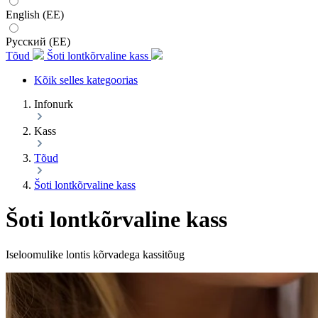
English (EE)
Русский (EE)
Tõud
Šoti lontkõrvaline kass
Kõik selles kategoorias
Infonurk
Kass
Tõud
Šoti lontkõrvaline kass
Šoti lontkõrvaline kass
Iseloomulike lontis kõrvadega kassitõug