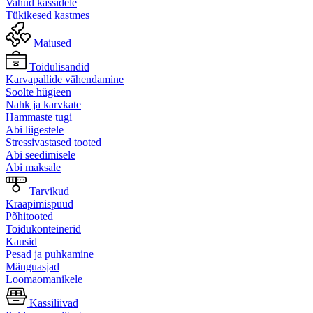
Vahud kassidele
Tükikesed kastmes
Maiused
Toidulisandid
Karvapallide vähendamine
Soolte hügieen
Nahk ja karvkate
Hammaste tugi
Abi liigestele
Stressivastased tooted
Abi seedimisele
Abi maksale
Tarvikud
Kraapimispuud
Põhitooted
Toidukonteinerid
Kausid
Pesad ja puhkamine
Mänguasjad
Loomaomanikele
Kassiliivad