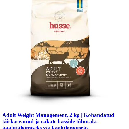
Adult Weight Management, 2 kg | Kohandatud
täiskasvanud ja eakate kasside tõhusaks
kaalujälgimiseks või kaalulanguseks