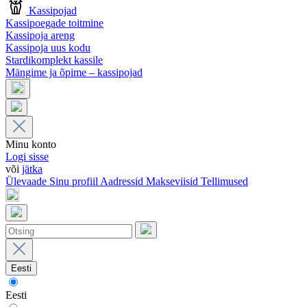
Kassipojad
Kassipoegade toitmine
Kassipoja areng
Kassipoja uus kodu
Stardikomplekt kassile
Mängime ja õpime – kassipojad
Minu konto
Logi sisse
või
jätka
Ülevaade
Sinu profiil
Aadressid
Makseviisid
Tellimused
Eesti
Eesti