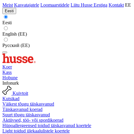
Meist
Kasvatajatele
Loomaarstidele
Liitu Husse Eestiga
Kontakt
EE
Eesti
Eesti
English (EE)
Русский (EE)
Koer
Kass
Hobune
Infonurk
Kuivtoit
Kutsikad
Väikest tõugu täiskasvanud
Täiskasvanud koerad
Suurt tõugu täiskasvanud
Aktiivsed, töö- või spordikoerad
Hüpoallergeensed toidud täiskasvanud koertele
Light toidud ülekaalulistele koertele