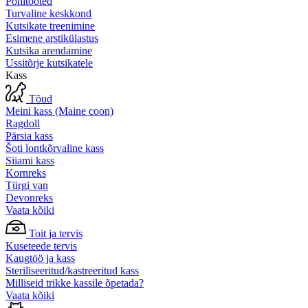
Põhitooted
Turvaline keskkond
Kutsikate treenimine
Esimene arstikülastus
Kutsika arendamine
Ussitõrje kutsikatele
Kass
Tõud
Meini kass (Maine coon)
Ragdoll
Pärsia kass
Šoti lontkõrvaline kass
Siiami kass
Kornreks
Türgi van
Devonreks
Vaata kõiki
Toit ja tervis
Kuseteede tervis
Kaugtöö ja kass
Steriliseeritud/kastreeritud kass
Milliseid trikke kassile õpetada?
Vaata kõiki