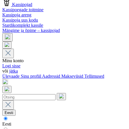
Kassipojad
Kassipoegade toitmine
Kassipoja areng
Kassipoja uus kodu
Stardikomplekt kassile
Mängime ja õpime – kassipojad
Minu konto
Logi sisse
või
jätka
Ülevaade
Sinu profiil
Aadressid
Makseviisid
Tellimused
Eesti
Eesti