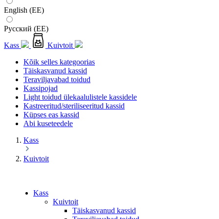
English (EE)
Русский (EE)
Kass
Kuivtoit
Kõik selles kategoorias
Täiskasvanud kassid
Teraviljavabad toidud
Kassipojad
Light toidud ülekaalulistele kassidele
Kastreeritud/steriliseeritud kassid
Küpses eas kassid
Abi kuseteedele
Kass
Kuivtoit
Kass
Kuivtoit
Täiskasvanud kassid