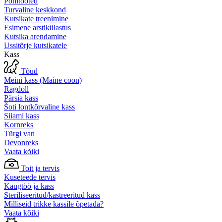
Põhitooted
Turvaline keskkond
Kutsikate treenimine
Esimene arstikülastus
Kutsika arendamine
Ussitõrje kutsikatele
Kass
Tõud
Meini kass (Maine coon)
Ragdoll
Pärsia kass
Šoti lontkõrvaline kass
Siiami kass
Kornreks
Türgi van
Devonreks
Vaata kõiki
Toit ja tervis
Kuseteede tervis
Kaugtöö ja kass
Steriliseeritud/kastreeritud kass
Milliseid trikke kassile õpetada?
Vaata kõiki