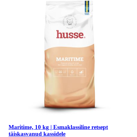
Maritime, 10 kg | Esmaklassiline retsept
täiskasvanud kassidele