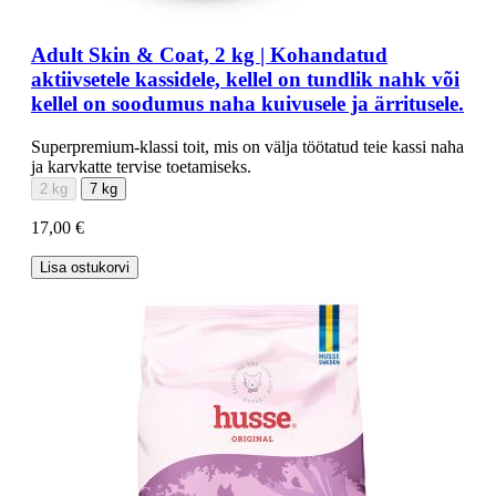
Adult Skin & Coat, 2 kg | Kohandatud
aktiivsetele kassidele, kellel on tundlik nahk või
kellel on soodumus naha kuivusele ja ärritusele.
Superpremium-klassi toit, mis on välja töötatud teie kassi naha
ja karvkatte tervise toetamiseks.
2 kg
7 kg
17,00 €
Lisa ostukorvi