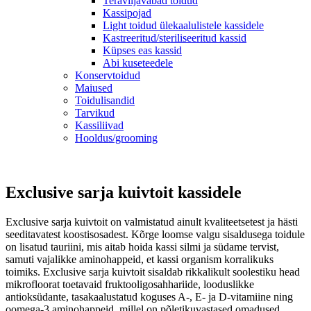
Teraviljavabad toidud
Kassipojad
Light toidud ülekaalulistele kassidele
Kastreeritud/steriliseeritud kassid
Küpses eas kassid
Abi kuseteedele
Konservtoidud
Maiused
Toidulisandid
Tarvikud
Kassiliivad
Hooldus/grooming
Exclusive sarja kuivtoit kassidele
Exclusive sarja kuivtoit on valmistatud ainult kvaliteetsetest ja hästi
seeditavatest koostisosadest. Kõrge loomse valgu sisaldusega toidule
on lisatud tauriini, mis aitab hoida kassi silmi ja südame tervist,
samuti vajalikke aminohappeid, et kassi organism korralikuks
toimiks. Exclusive sarja kuivtoit sisaldab rikkalikult soolestiku head
mikrofloorat toetavaid fruktooligosahhariide, looduslikke
antioksüdante, tasakaalustatud koguses A-, E- ja D-vitamiine ning
oomega-3 aminohappeid, millel on põletikuvastased omadused.