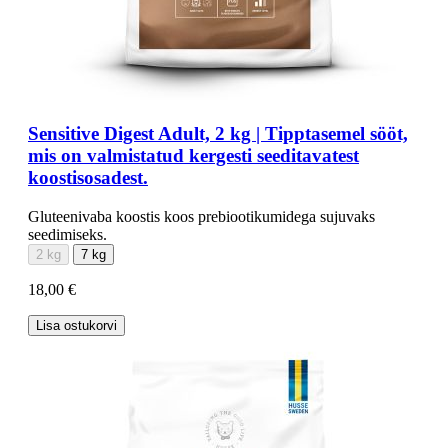
Sensitive Digest Adult, 2 kg | Tipptasemel sööt,
mis on valmistatud kergesti seeditavatest
koostisosadest.
Gluteenivaba koostis koos prebiootikumidega sujuvaks
seedimiseks.
2 kg
7 kg
18,00 €
Lisa ostukorvi