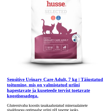
Sensitive Urinary Care Adult, 7 kg | Täiustatud
toitumine, mis on valmistatud uriini
hapestavate ja kuseteede tervist toetavate
koostisosadega.
Gluteenivaba koostis tasakaalustatud mineraalainete
sisaldusega optimaalse uriini pH taseme jaoks.