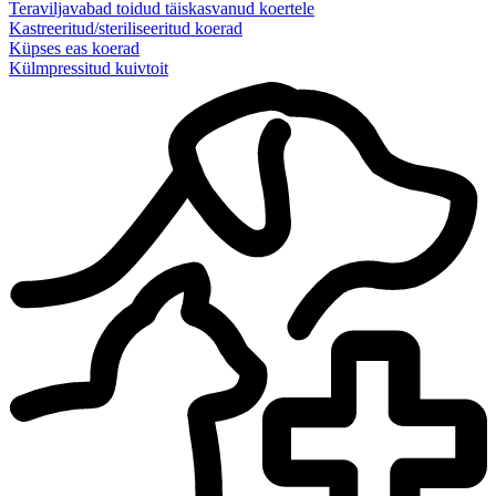
Teraviljavabad toidud täiskasvanud koertele
Kastreeritud/steriliseeritud koerad
Küpses eas koerad
Külmpressitud kuivtoit