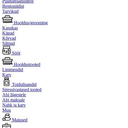
Puidugraanulitest
Bentoniidist
Tarvikud
Hooldus/grooming
Kasukas
Käpad
Kõrvad
Silmad
Sööt
Hooldustooted
Linimendid
Karv
Toidulisandid
Stressivastased tooted
Abi liigestele
Abi maksale
Nahk ja karv
Muu
Maiused