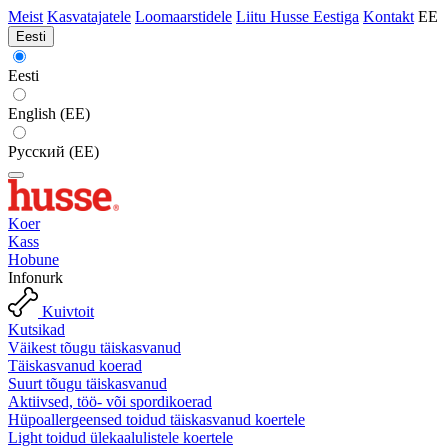
Meist
Kasvatajatele
Loomaarstidele
Liitu Husse Eestiga
Kontakt
EE
Eesti
Eesti
English (EE)
Русский (EE)
Koer
Kass
Hobune
Infonurk
Kuivtoit
Kutsikad
Väikest tõugu täiskasvanud
Täiskasvanud koerad
Suurt tõugu täiskasvanud
Aktiivsed, töö- või spordikoerad
Hüpoallergeensed toidud täiskasvanud koertele
Light toidud ülekaalulistele koertele