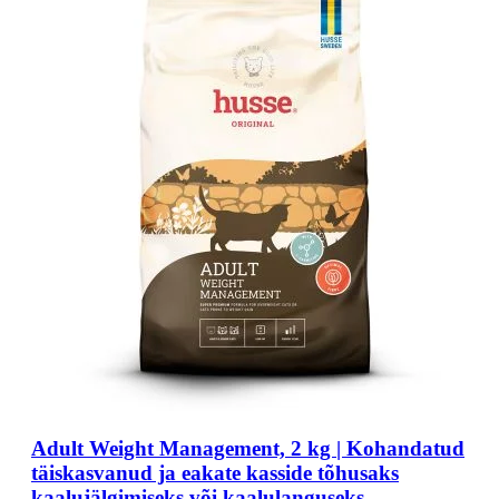
Adult Weight Management, 2 kg | Kohandatud
täiskasvanud ja eakate kasside tõhusaks
kaalujälgimiseks või kaalulanguseks