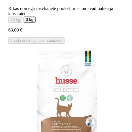
Rikas oomega-rasvhapete poolest, mis toidavad nahka ja
karvkatet
10 kg
3 kg
63,00 €
Toode ei ole ajutiselt saadaval