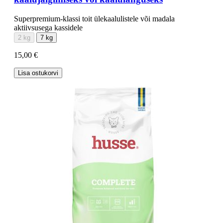
Superpremium-klassi toit ülekaalulistele või madala
aktiivsusega kassidele
2 kg
7 kg
15,00 €
Lisa ostukorvi