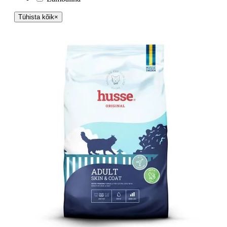
Tühista kõik
×