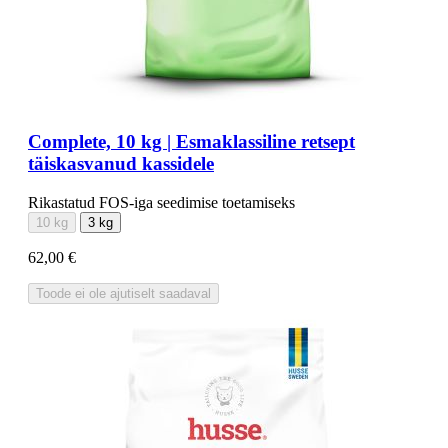
Complete, 10 kg | Esmaklassiline retsept
täiskasvanud kassidele
Rikastatud FOS-iga seedimise toetamiseks
10 kg
3 kg
62,00 €
Toode ei ole ajutiselt saadaval