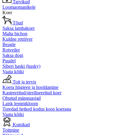
Tarvikud
Loomaomanikele
Koer
Tõud
Saksa lambakoer
Malta bichon
Kuldne retriiver
Beagle
Rotveiler
Saksa dogi
Puudel
Siberi haski (husky)
Vaata kõiki
Toit ja tervis
Koera hügieen ja hooldamine
Kastreeritud/steriliseeritud koer
Ohutud mänguasjad
Laisk lemmikloom
Toredad hetked kodus koos koeraga
Vaata kõiki
Kutsikad
Toitmine