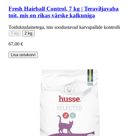
Fresh Hairball Control, 7 kg | Teraviljavaba
toit, mis on rikas värske kalkuniga
Toidukiudainetega, mis soodustavad karvapallide kontrolli
7 kg
2 kg
67,00 €
Lisa ostukorvi