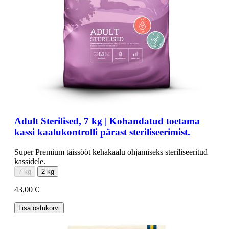
Adult Sterilised, 7 kg | Kohandatud toetama
kassi kaalukontrolli pärast steriliseerimist.
Super Premium täissööt kehakaalu ohjamiseks steriliseeritud
kassidele.
7 kg
2 kg
43,00 €
Lisa ostukorvi