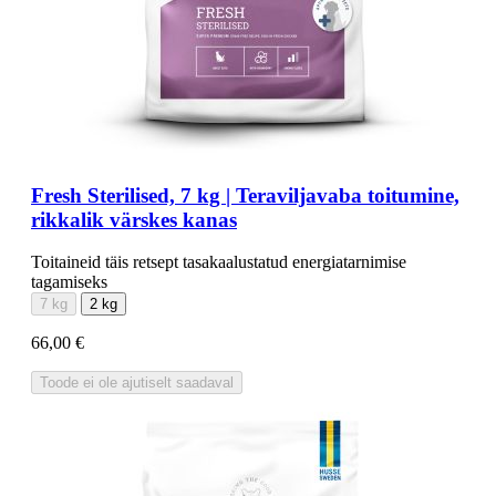
Fresh Sterilised, 7 kg | Teraviljavaba toitumine,
rikkalik värskes kanas
Toitaineid täis retsept tasakaalustatud energiatarnimise
tagamiseks
7 kg
2 kg
66,00 €
Toode ei ole ajutiselt saadaval