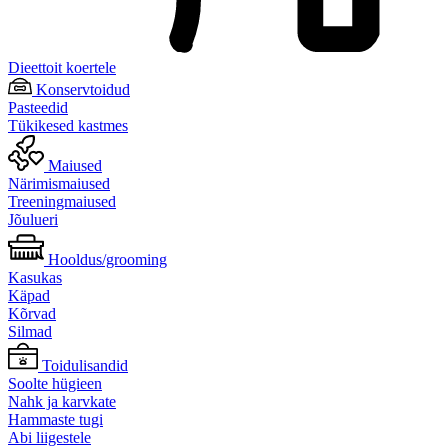
Dieettoit koertele
Konservtoidud
Pasteedid
Tükikesed kastmes
Maiused
Närimismaiused
Treeningmaiused
Jõulueri
Hooldus/grooming
Kasukas
Käpad
Kõrvad
Silmad
Toidulisandid
Soolte hügieen
Nahk ja karvkate
Hammaste tugi
Abi liigestele