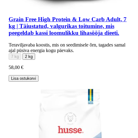
Grain Free High Protein & Low Carb Adult, 7
kg | Täiustatud, valgurikas toitumine, mis
peegeldab kassi loomulikku lihasööja dieeti.
Teraviljavaba koostis, mis on seedimisele õrn, tagades samal
ajal püsiva energia kogu päevaks.
7 kg
2 kg
58,00 €
Lisa ostukorvi