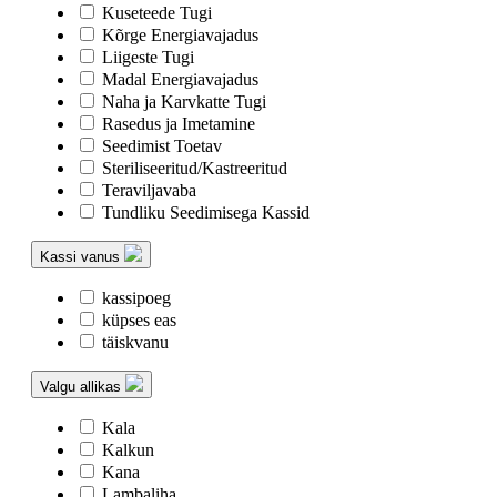
Kuseteede Tugi
Kõrge Energiavajadus
Liigeste Tugi
Madal Energiavajadus
Naha ja Karvkatte Tugi
Rasedus ja Imetamine
Seedimist Toetav
Steriliseeritud/Kastreeritud
Teraviljavaba
Tundliku Seedimisega Kassid
Kassi vanus
kassipoeg
küpses eas
täiskvanu
Valgu allikas
Kala
Kalkun
Kana
Lambaliha