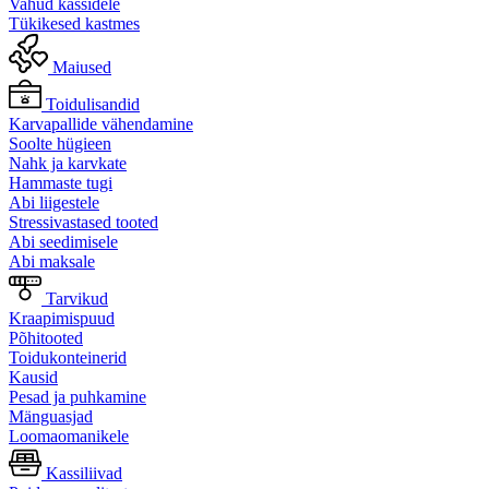
Vahud kassidele
Tükikesed kastmes
Maiused
Toidulisandid
Karvapallide vähendamine
Soolte hügieen
Nahk ja karvkate
Hammaste tugi
Abi liigestele
Stressivastased tooted
Abi seedimisele
Abi maksale
Tarvikud
Kraapimispuud
Põhitooted
Toidukonteinerid
Kausid
Pesad ja puhkamine
Mänguasjad
Loomaomanikele
Kassiliivad