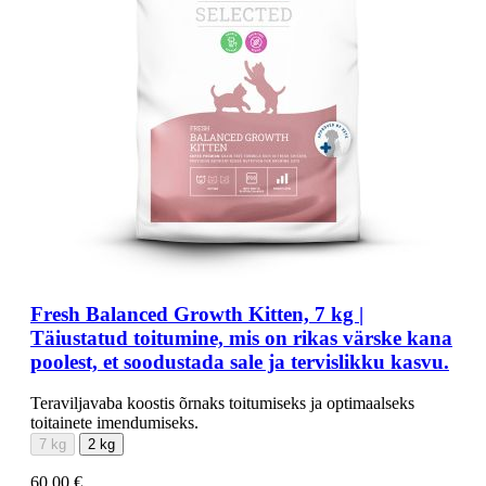
Fresh Balanced Growth Kitten, 7 kg |
Täiustatud toitumine, mis on rikas värske kana
poolest, et soodustada sale ja tervislikku kasvu.
Teraviljavaba koostis õrnaks toitumiseks ja optimaalseks
toitainete imendumiseks.
7 kg
2 kg
60,00 €