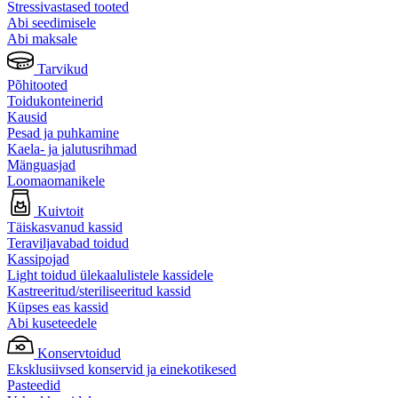
Stressivastased tooted
Abi seedimisele
Abi maksale
Tarvikud
Põhitooted
Toidukonteinerid
Kausid
Pesad ja puhkamine
Kaela- ja jalutusrihmad
Mänguasjad
Loomaomanikele
Kuivtoit
Täiskasvanud kassid
Teraviljavabad toidud
Kassipojad
Light toidud ülekaalulistele kassidele
Kastreeritud/steriliseeritud kassid
Küpses eas kassid
Abi kuseteedele
Konservtoidud
Eksklusiivsed konservid ja einekotikesed
Pasteedid