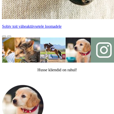
Sobiv toit väheaktiivsetele loomadele
Husse kliendid on rahul!