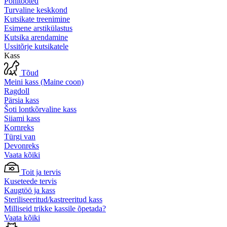
Põhitooted
Turvaline keskkond
Kutsikate treenimine
Esimene arstikülastus
Kutsika arendamine
Ussitõrje kutsikatele
Kass
Tõud
Meini kass (Maine coon)
Ragdoll
Pärsia kass
Šoti lontkõrvaline kass
Siiami kass
Kornreks
Türgi van
Devonreks
Vaata kõiki
Toit ja tervis
Kuseteede tervis
Kaugtöö ja kass
Steriliseeritud/kastreeritud kass
Milliseid trikke kassile õpetada?
Vaata kõiki