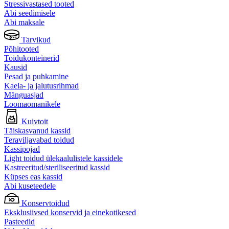
Stressivastased tooted
Abi seedimisele
Abi maksale
Tarvikud
Põhitooted
Toidukonteinerid
Kausid
Pesad ja puhkamine
Kaela- ja jalutusrihmad
Mänguasjad
Loomaomanikele
Kuivtoit
Täiskasvanud kassid
Teraviljavabad toidud
Kassipojad
Light toidud ülekaalulistele kassidele
Kastreeritud/steriliseeritud kassid
Küpses eas kassid
Abi kuseteedele
Konservtoidud
Eksklusiivsed konservid ja einekotikesed
Pasteedid