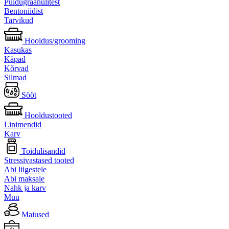
Puidugraanulitest
Bentoniidist
Tarvikud
Hooldus/grooming
Kasukas
Käpad
Kõrvad
Silmad
Sööt
Hooldustooted
Linimendid
Karv
Toidulisandid
Stressivastased tooted
Abi liigestele
Abi maksale
Nahk ja karv
Muu
Maiused