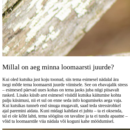
Millal on aeg minna loomaarsti juurde?
Kui oled kutsika just koju toonud, siis tema esimesel nädalal ära
isegi mõtle tema loomaarsti juurde viimisele. See on ebavajalik stress
– esimesed päevad uues kohas on tema jaoks juba niigi piisavalt
rasked. Lisaks küsib arst esimesel visiidil kutsika käitumise kohta
palju küsimusi, nii et sul on enne seda info kogumiseks aega vaja.
Kui kutsikas tunneb end sinuga mugavalt, saad teda stressirohkel
ajal paremini aidata. Kuni midagi kahtlast ei juhtu – ta ei oksenda,
tal ei ole kõht lahti, tema söögiisu on tavaline ja ta ei tundu apaatne –
võid ta loomaarstile viia nädala või koguni kahe möödumisel.