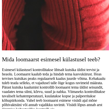
Mida loomaarst esimesel külastusel teeb?
Esimesel külastusel kontrollitakse lihtsalt kutsika üldist tervist ja
heaolu. Loomaarst kaalub teda ja hindab tema kasvukiirust. Heas
tervises kutsikas peaks regulaarselt kaalus juurde võtma. Kehakaalu
tuleb teada selleks, et vajadusel talle õige kogus ravimeid määrata.
Pärast kutsika kaalumist kontrollib loomaarst tema üldist seisundit,
vaadates tema silmi, kõrvu, suud ja nahka. Viimaseks kontrollitakse
tavaliselt kehatemperatuuri, kuulatakse kopse ja palpeeritakse
kõhupiirkonda. Vahel teeb loomaarst esimese visiidi ajal mõne
põhivaktsiini või annab vajalikku ravimit. Visiidi lõpus annab arst