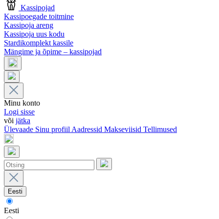
Kassipojad
Kassipoegade toitmine
Kassipoja areng
Kassipoja uus kodu
Stardikomplekt kassile
Mängime ja õpime – kassipojad
Minu konto
Logi sisse
või
jätka
Ülevaade
Sinu profiil
Aadressid
Makseviisid
Tellimused
Eesti
Eesti