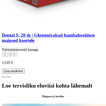
Dental S, 20 tk | Gluteenivabad hambahoolduse
maiused koertele
Närimisbatoonid kanaga
S - 20 tk
13,95 €
Lisa ostukorvi
Loe tervisliku eluviisi kohta lähemalt
Hügieen ja hooldus