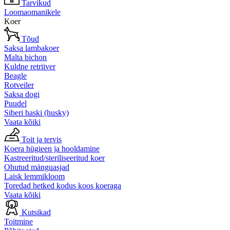
Tarvikud
Loomaomanikele
Koer
Tõud
Saksa lambakoer
Malta bichon
Kuldne retriiver
Beagle
Rotveiler
Saksa dogi
Puudel
Siberi haski (husky)
Vaata kõiki
Toit ja tervis
Koera hügieen ja hooldamine
Kastreeritud/steriliseeritud koer
Ohutud mänguasjad
Laisk lemmikloom
Toredad hetked kodus koos koeraga
Vaata kõiki
Kutsikad
Toitmine