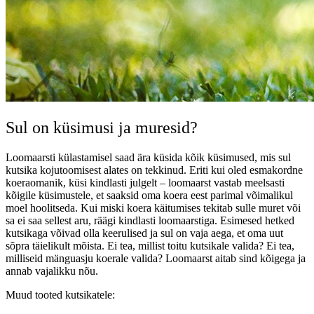
Sul on küsimusi ja muresid?
Loomaarsti külastamisel saad ära küsida kõik küsimused, mis sul
kutsika kojutoomisest alates on tekkinud. Eriti kui oled esmakordne
koeraomanik, küsi kindlasti julgelt – loomaarst vastab meelsasti
kõigile küsimustele, et saaksid oma koera eest parimal võimalikul
moel hoolitseda. Kui miski koera käitumises tekitab sulle muret või
sa ei saa sellest aru, räägi kindlasti loomaarstiga. Esimesed hetked
kutsikaga võivad olla keerulised ja sul on vaja aega, et oma uut
sõpra täielikult mõista. Ei tea, millist toitu kutsikale valida? Ei tea,
milliseid mänguasju koerale valida? Loomaarst aitab sind kõigega ja
annab vajalikku nõu.
Muud tooted kutsikatele: