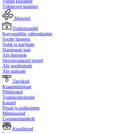
Vahud kassidele
Tükikesed kastmes
Maiused
Toidulisandid
Karvapallide vähendamine
Soolte hügieen
Nahk ja karvkate
Hammaste tugi
Abi liigestele
Stressivastased tooted
Abi seedimisele
Abi maksale
Tarvikud
Kraapimispuud
Põhitooted
Toidukonteinerid
Kausid
Pesad ja puhkamine
Mänguasjad
Loomaomanikele
Kassiliivad