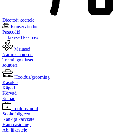
Dieettoit koertele
Konservtoidud
Pasteedid
Tükikesed kastmes
Maiused
Närimismaiused
Treeningmaiused
Jõulueri
Hooldus/grooming
Kasukas
Käpad
Kõrvad
Silmad
Toidulisandid
Soolte hügieen
Nahk ja karvkate
Hammaste tugi
Abi liigestele