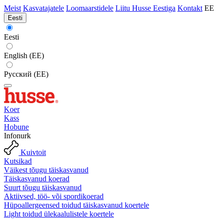
Meist
Kasvatajatele
Loomaarstidele
Liitu Husse Eestiga
Kontakt
EE
Eesti
Eesti
English (EE)
Русский (EE)
Koer
Kass
Hobune
Infonurk
Kuivtoit
Kutsikad
Väikest tõugu täiskasvanud
Täiskasvanud koerad
Suurt tõugu täiskasvanud
Aktiivsed, töö- või spordikoerad
Hüpoallergeensed toidud täiskasvanud koertele
Light toidud ülekaalulistele koertele