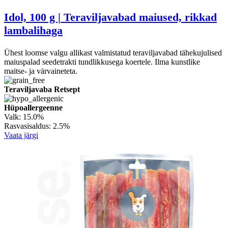
Idol, 100 g | Teraviljavabad maiused, rikkad
lambalihaga
Ühest loomse valgu allikast valmistatud teraviljavabad tähekujulised
maiuspalad seedetrakti tundlikkusega koertele. Ilma kunstlike
maitse- ja värvaineteta.
Teraviljavaba Retsept
Hüpoallergeenne
Valk:
15.0%
Rasvasisaldus:
2.5%
Vaata järgi