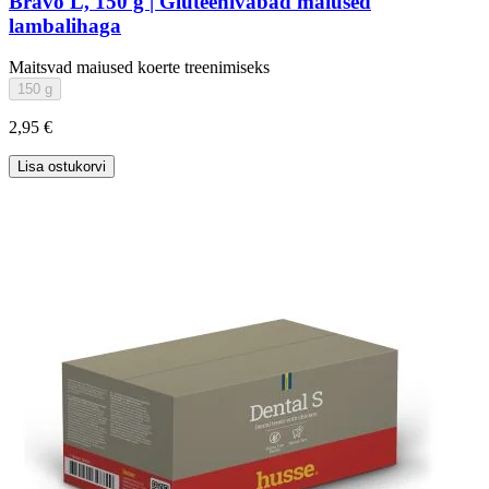
Bravo L, 150 g | Gluteenivabad maiused
lambalihaga
Maitsvad maiused koerte treenimiseks
150 g
2,95 €
Lisa ostukorvi