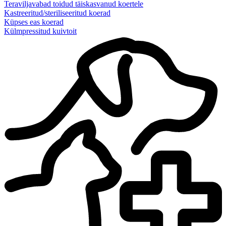
Teraviljavabad toidud täiskasvanud koertele
Kastreeritud/steriliseeritud koerad
Küpses eas koerad
Külmpressitud kuivtoit