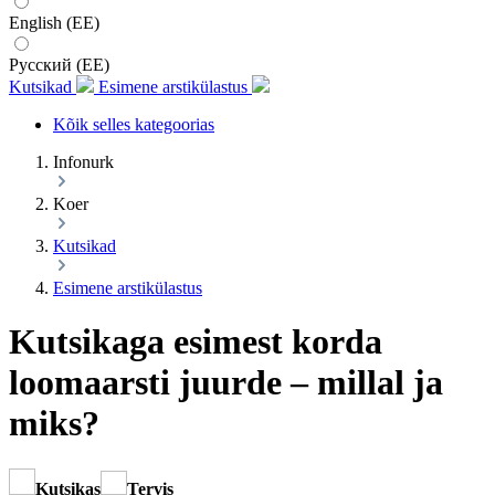
English (EE)
Русский (EE)
Kutsikad
Esimene arstikülastus
Kõik selles kategoorias
Infonurk
Koer
Kutsikad
Esimene arstikülastus
Kutsikaga esimest korda
loomaarsti juurde – millal ja
miks?
Kutsikas
Tervis