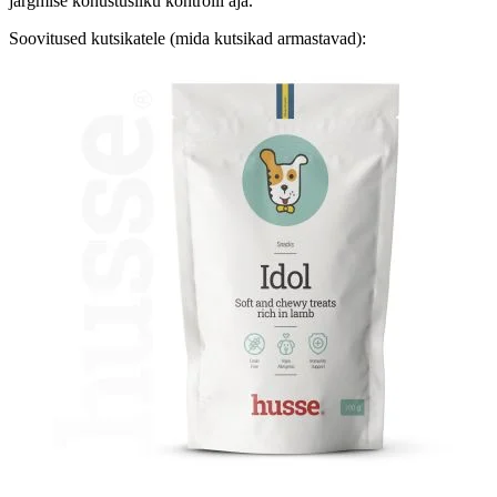
järgmise kohustusliku kontrolli aja.
Soovitused kutsikatele (mida kutsikad armastavad):