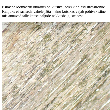
Esimene loomaarsti külastus on kutsika jaoks kindlasti stressirohke.
Kahjuks ei saa seda vahele jätta – sinu kutsikas vajab põhivaktsiine,
mis annavad talle kaitse paljude nakkushaiguste eest.