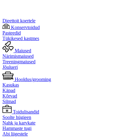
Dieettoit koertele
Konservtoidud
Pasteedid
Tükikesed kastmes
Maiused
Närimismaiused
Treeningmaiused
Jõulueri
Hooldus/grooming
Kasukas
Käpad
Kõrvad
Silmad
Toidulisandid
Soolte hügieen
Nahk ja karvkate
Hammaste tugi
Abi liigestele