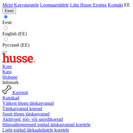
Meist
Kasvatajatele
Loomaarstidele
Liitu Husse Eestiga
Kontakt
EE
Eesti
Eesti
English (EE)
Русский (EE)
Koer
Kass
Hobune
Infonurk
Kuivtoit
Kutsikad
Väikest tõugu täiskasvanud
Täiskasvanud koerad
Suurt tõugu täiskasvanud
Aktiivsed, töö- või spordikoerad
Hüpoallergeensed toidud täiskasvanud koertele
Light toidud ülekaalulistele koertele