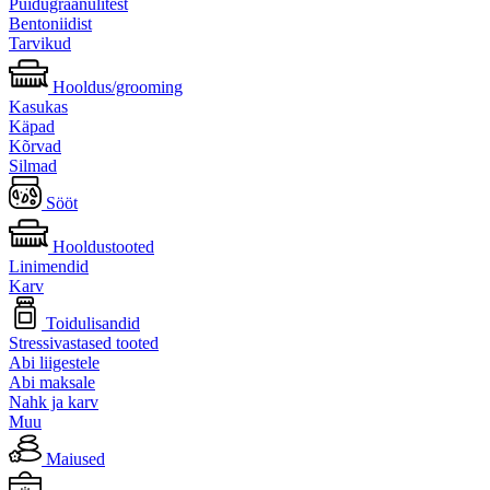
Puidugraanulitest
Bentoniidist
Tarvikud
Hooldus/grooming
Kasukas
Käpad
Kõrvad
Silmad
Sööt
Hooldustooted
Linimendid
Karv
Toidulisandid
Stressivastased tooted
Abi liigestele
Abi maksale
Nahk ja karv
Muu
Maiused