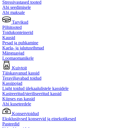
Stressivastased tooted
Abi seedimisele
Abi maksale
Tarvikud
Põhitooted
Toidukonteinerid
Kausid
Pesad ja puhkamine
Kaela- ja jalutusrihmad
Mänguasjad
Loomaomanikele
Kuivtoit
Täiskasvanud kassid
Teraviljavabad toidud
Kassipojad
Light toidud ülekaalulistele kassidele
Kastreeritud/steriliseeritud kassid
Küpses eas kassid
Abi kuseteedele
Konservtoidud
Eksklusiivsed konservid ja einekotikesed
Pasteedid