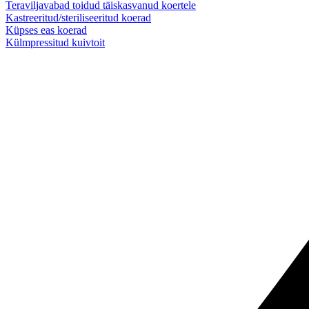
Teraviljavabad toidud täiskasvanud koertele
Kastreeritud/steriliseeritud koerad
Küpses eas koerad
Külmpressitud kuivtoit