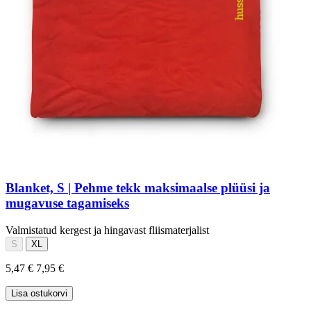
Blanket, S | Pehme tekk maksimaalse plüüsi ja
mugavuse tagamiseks
Valmistatud kergest ja hingavast fliismaterjalist
S
XL
5,47 €
7,95 €
Lisa ostukorvi