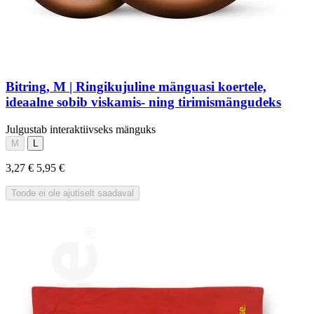
Bitring, M | Ringikujuline mänguasi koertele,
ideaalne sobib viskamis- ning tirimismängudeks
Julgustab interaktiivseks mänguks
M
L
3,27 €
5,95 €
Toode ei ole ajutiselt saadaval