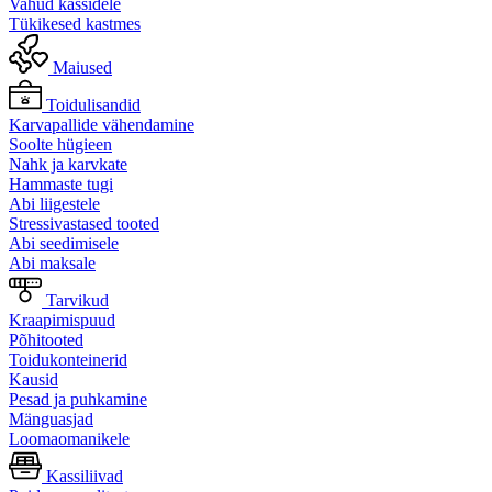
Vahud kassidele
Tükikesed kastmes
Maiused
Toidulisandid
Karvapallide vähendamine
Soolte hügieen
Nahk ja karvkate
Hammaste tugi
Abi liigestele
Stressivastased tooted
Abi seedimisele
Abi maksale
Tarvikud
Kraapimispuud
Põhitooted
Toidukonteinerid
Kausid
Pesad ja puhkamine
Mänguasjad
Loomaomanikele
Kassiliivad