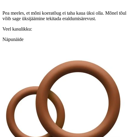
Pea meeles, et mõni koeratõug ei taha kaua üksi olla. Mõnel tõul
võib sage üksijäämine tekitada eraldumisärevust.
Veel kasulikku:
Näpunäide