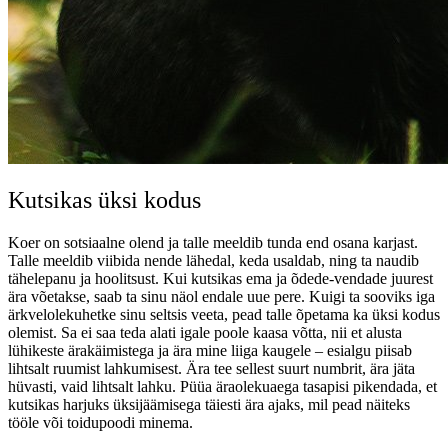
Kutsikas üksi kodus
Koer on sotsiaalne olend ja talle meeldib tunda end osana karjast.
Talle meeldib viibida nende lähedal, keda usaldab, ning ta naudib
tähelepanu ja hoolitsust. Kui kutsikas ema ja õdede-vendade juurest
ära võetakse, saab ta sinu näol endale uue pere. Kuigi ta sooviks iga
ärkvelolekuhetke sinu seltsis veeta, pead talle õpetama ka üksi kodus
olemist. Sa ei saa teda alati igale poole kaasa võtta, nii et alusta
lühikeste ärakäimistega ja ära mine liiga kaugele – esialgu piisab
lihtsalt ruumist lahkumisest. Ära tee sellest suurt numbrit, ära jäta
hüvasti, vaid lihtsalt lahku. Püüa äraolekuaega tasapisi pikendada, et
kutsikas harjuks üksijäämisega täiesti ära ajaks, mil pead näiteks
tööle või toidupoodi minema.