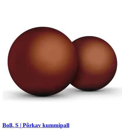
Boll, S | Põrkav kummipall