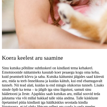
Koera keelest aru saamine
Sinu kutsika põhiline suhtluskeel on kindlasti tema kehakeel.
Emotsioonide näitamiseks kasutab koer peaaegu kogu oma keha,
kuid peamiselt kõrvu ja saba. Kutsika käitumist jälgides saad kiiresti
aru, mida ta teeb õnnelikuna ja kuidas käitub, kui end ebamugavalt
tunneb. Nii tead alati, kuidas ta end mingis olukorras tunneb. Lisaks
sinule õpib ka tema – ta jälgib iga sinu liigutust, samuti sinu
hääletooni ja žeste. Ajapikku saab kutsikas aru, millal soovid teda
jalutama viia või millal hakkad talle süüa andma. Talle käskluste
õpetamisel püüa kindlasti iga häälkäsklus seostada kindla
liigutusega, et tal oleks lihtsam sellest aru saada ja seda meeles