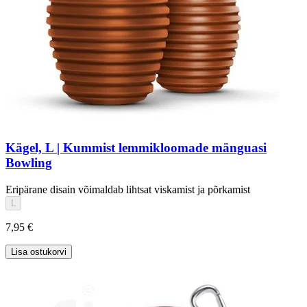
Kägel, L | Kummist lemmikloomade mänguasi
Bowling
Eripärane disain võimaldab lihtsat viskamist ja põrkamist
L
7,95 €
Lisa ostukorvi