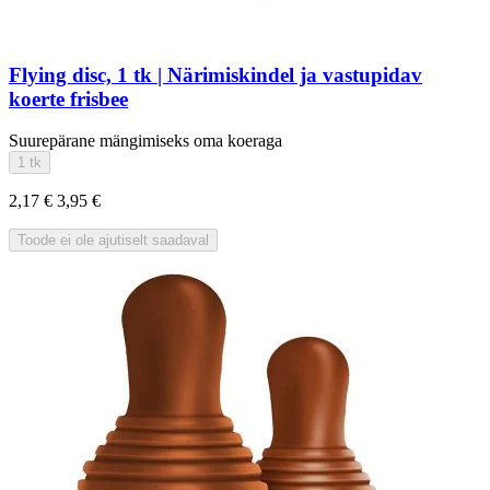
Flying disc, 1 tk | Närimiskindel ja vastupidav
koerte frisbee
Suurepärane mängimiseks oma koeraga
1 tk
2,17 €
3,95 €
Toode ei ole ajutiselt saadaval