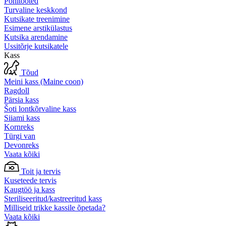
Põhitooted
Turvaline keskkond
Kutsikate treenimine
Esimene arstikülastus
Kutsika arendamine
Ussitõrje kutsikatele
Kass
Tõud
Meini kass (Maine coon)
Ragdoll
Pärsia kass
Šoti lontkõrvaline kass
Siiami kass
Kornreks
Türgi van
Devonreks
Vaata kõiki
Toit ja tervis
Kuseteede tervis
Kaugtöö ja kass
Steriliseeritud/kastreeritud kass
Milliseid trikke kassile õpetada?
Vaata kõiki