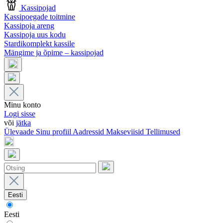
Kassipojad
Kassipoegade toitmine
Kassipoja areng
Kassipoja uus kodu
Stardikomplekt kassile
Mängime ja õpime – kassipojad
Minu konto
Logi sisse
või
jätka
Ülevaade
Sinu profiil
Aadressid
Makseviisid
Tellimused
Eesti
Eesti