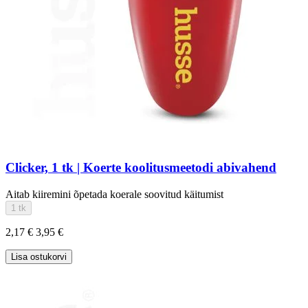
Clicker, 1 tk | Koerte koolitusmeetodi abivahend
Aitab kiiremini õpetada koerale soovitud käitumist
1 tk
2,17 €
3,95 €
Lisa ostukorvi