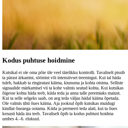
Kodus puhtuse hoidmine
Kutsikal ei ole oma põie üle veel täielikku kontrolli. Tavaliselt pissib
ta pärast ärkamist, söömist või intensiivset treeningut. Kui tal häda
tuleb, hakkab ta ringiratast käima, kiunuma ja kohta otsima. Selliste
signaalide märkamisel vii ta kohe valmis seatud kohta. Kui kutsikas
õigesse kohta häda teeb, kiida teda ja anna talle preemiaks maiust.
Kui ta selle selgeks saab, on aeg teda väljas hädal käima õpetada.
Ole valmis tihti õues käima. Aja jooksul õpib kutsikas muidugi
kindlat õueaega ootama. Kiida ja premeeri teda alati, kui ta õues
kenasti häda ära teeb. Tavaliselt õpib ta kodus puhtust hoidma
umbes 4.–6. elukuul.