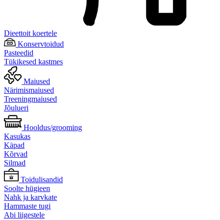
Dieettoit koertele
Konservtoidud
Pasteedid
Tükikesed kastmes
Maiused
Närimismaiused
Treeningmaiused
Jõulueri
Hooldus/grooming
Kasukas
Käpad
Kõrvad
Silmad
Toidulisandid
Soolte hügieen
Nahk ja karvkate
Hammaste tugi
Abi liigestele