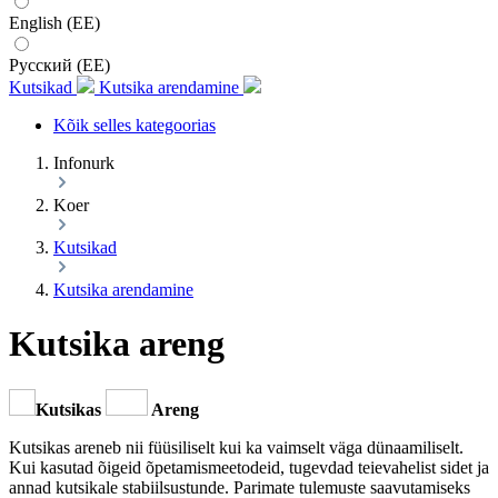
English (EE)
Русский (EE)
Kutsikad
Kutsika arendamine
Kõik selles kategoorias
Infonurk
Koer
Kutsikad
Kutsika arendamine
Kutsika areng
Kutsikas
Areng
Kutsikas areneb nii füüsiliselt kui ka vaimselt väga dünaamiliselt.
Kui kasutad õigeid õpetamismeetodeid, tugevdad teievahelist sidet ja
annad kutsikale stabiilsustunde. Parimate tulemuste saavutamiseks