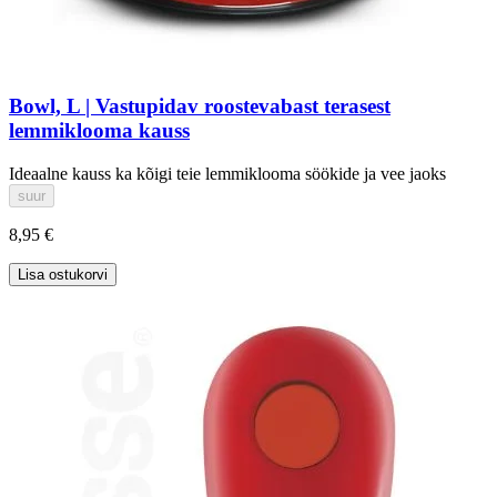
Bowl, L | Vastupidav roostevabast terasest
lemmiklooma kauss
Ideaalne kauss ka kõigi teie lemmiklooma söökide ja vee jaoks
suur
8,95 €
Lisa ostukorvi