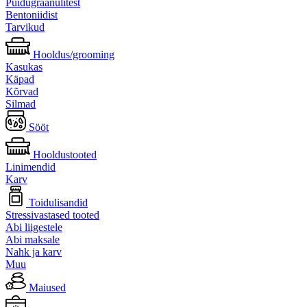
Puidugraanulitest
Bentoniidist
Tarvikud
Hooldus/grooming
Kasukas
Käpad
Kõrvad
Silmad
Sööt
Hooldustooted
Linimendid
Karv
Toidulisandid
Stressivastased tooted
Abi liigestele
Abi maksale
Nahk ja karv
Muu
Maiused