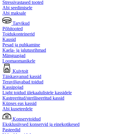
Stressivastased tooted
Abi seedimisele
Abi maksale
Tarvikud
Põhitooted
Toidukonteinerid
Kausid
Pesad ja puhkamine
Kaela- ja jalutusrihmad
Mänguasjad
Loomaomanikele
Kuivtoit
Täiskasvanud kassid
Teraviljavabad toidud
Kassipojad
Light toidud ülekaalulistele kassidele
Kastreeritud/steriliseeritud kassid
Küpses eas kassid
Abi kuseteedele
Konservtoidud
Eksklusiivsed konservid ja einekotikesed
Pasteedid