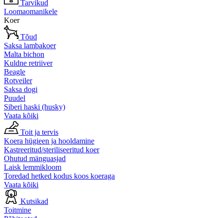
Tarvikud
Loomaomanikele
Koer
Tõud
Saksa lambakoer
Malta bichon
Kuldne retriiver
Beagle
Rotveiler
Saksa dogi
Puudel
Siberi haski (husky)
Vaata kõiki
Toit ja tervis
Koera hügieen ja hooldamine
Kastreeritud/steriliseeritud koer
Ohutud mänguasjad
Laisk lemmikloom
Toredad hetked kodus koos koeraga
Vaata kõiki
Kutsikad
Toitmine