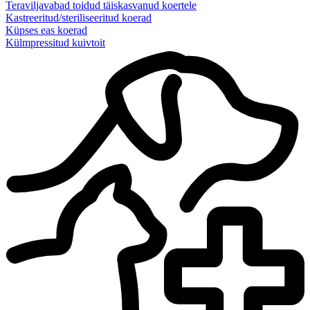
Teraviljavabad toidud täiskasvanud koertele
Kastreeritud/steriliseeritud koerad
Küpses eas koerad
Külmpressitud kuivtoit