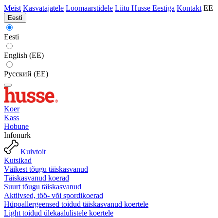
Meist
Kasvatajatele
Loomaarstidele
Liitu Husse Eestiga
Kontakt
EE
Eesti
Eesti
English (EE)
Русский (EE)
Koer
Kass
Hobune
Infonurk
Kuivtoit
Kutsikad
Väikest tõugu täiskasvanud
Täiskasvanud koerad
Suurt tõugu täiskasvanud
Aktiivsed, töö- või spordikoerad
Hüpoallergeensed toidud täiskasvanud koertele
Light toidud ülekaalulistele koertele