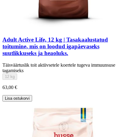
Adult Active Life, 12 kg | Tasakaalustatud
toitumine, mis on loodud igapäevaseks
suutlikkuseks ja heaoluks.
Täisväärtuslik toit aktiivsetele koertele tugeva immuunsuse
tagamiseks
12 kg
63,00 €
Lisa ostukorvi