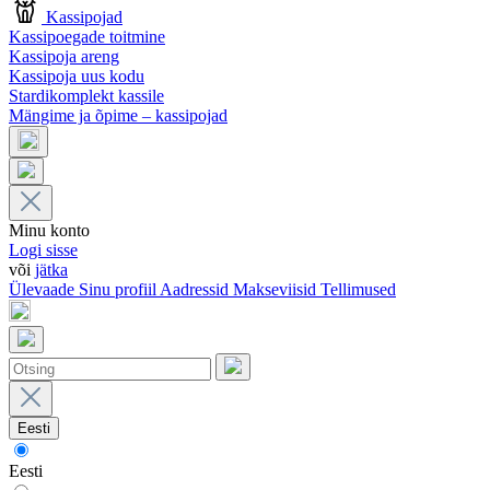
Kassipojad
Kassipoegade toitmine
Kassipoja areng
Kassipoja uus kodu
Stardikomplekt kassile
Mängime ja õpime – kassipojad
Minu konto
Logi sisse
või
jätka
Ülevaade
Sinu profiil
Aadressid
Makseviisid
Tellimused
Eesti
Eesti