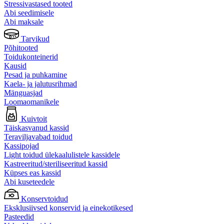
Stressivastased tooted
Abi seedimisele
Abi maksale
Tarvikud
Põhitooted
Toidukonteinerid
Kausid
Pesad ja puhkamine
Kaela- ja jalutusrihmad
Mänguasjad
Loomaomanikele
Kuivtoit
Täiskasvanud kassid
Teraviljavabad toidud
Kassipojad
Light toidud ülekaalulistele kassidele
Kastreeritud/steriliseeritud kassid
Küpses eas kassid
Abi kuseteedele
Konservtoidud
Eksklusiivsed konservid ja einekotikesed
Pasteedid