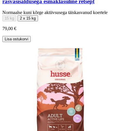
rasvasisaldusega esmaklassiline retsept
Normaalse kuni kõrge aktiivsusega täiskasvanud koertele
15 kg
2 x 15 kg
79,00 €
Lisa ostukorvi