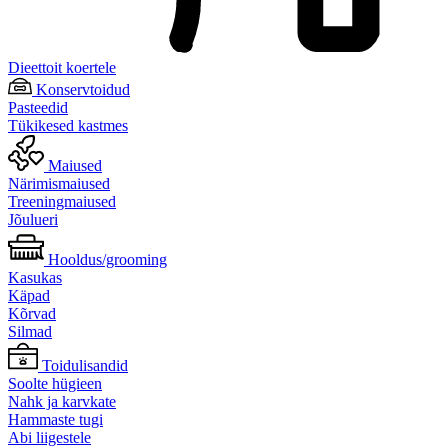
Dieettoit koertele
Konservtoidud
Pasteedid
Tükikesed kastmes
Maiused
Närimismaiused
Treeningmaiused
Jõulueri
Hooldus/grooming
Kasukas
Käpad
Kõrvad
Silmad
Toidulisandid
Soolte hügieen
Nahk ja karvkate
Hammaste tugi
Abi liigestele