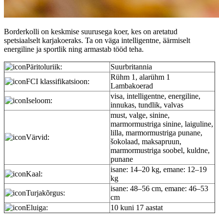
Borderkolli on keskmise suurusega koer, kes on aretatud
spetsiaalselt karjakoeraks. Ta on väga intelligentne, äärmiselt
energiline ja sportlik ning armastab tööd teha.
Päritoluriik:
Suurbritannia
Rühm 1, alarühm 1
FCI klassifikatsioon:
Lambakoerad
visa, intelligentne, energiline,
Iseloom:
innukas, tundlik, valvas
must, valge, sinine,
marmormustriga sinine, laiguline,
lilla, marmormustriga punane,
Värvid:
šokolaad, maksapruun,
marmormustriga soobel, kuldne,
punane
isane: 14–20 kg, emane: 12–19
Kaal:
kg
isane: 48–56 cm, emane: 46–53
Turjakõrgus:
cm
Eluiga:
10 kuni 17 aastat