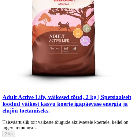
Adult Active Life, väikesed tõud, 2 kg | Spetsiaalselt
loodud väikest kasvu koerte igapäevase energia ja
elujõu toetamiseks.
Täisväärtuslik toit väikeste tõugude aktiivsetele koertele, kellel on
tugev immuunsus
2 kg