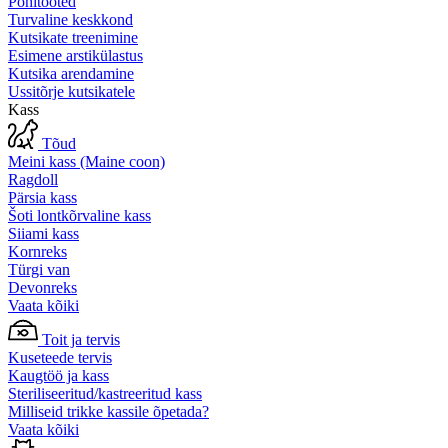
Põhitooted
Turvaline keskkond
Kutsikate treenimine
Esimene arstikülastus
Kutsika arendamine
Ussitõrje kutsikatele
Kass
Tõud
Meini kass (Maine coon)
Ragdoll
Pärsia kass
Šoti lontkõrvaline kass
Siiami kass
Kornreks
Türgi van
Devonreks
Vaata kõiki
Toit ja tervis
Kuseteede tervis
Kaugtöö ja kass
Steriliseeritud/kastreeritud kass
Milliseid trikke kassile õpetada?
Vaata kõiki