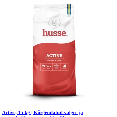
Active, 15 kg | Kõrgendatud valgu- ja