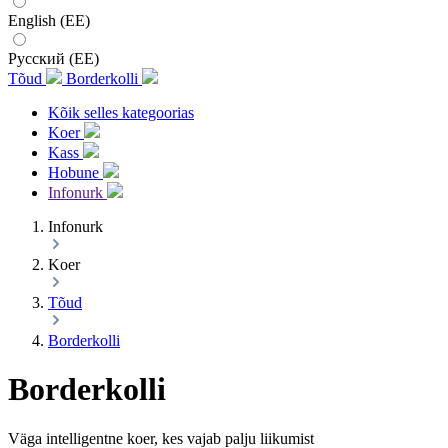
English (EE)
Русский (EE)
Tõud
Borderkolli
Kõik selles kategoorias
Koer
Kass
Hobune
Infonurk
Infonurk
Koer
Tõud
Borderkolli
Borderkolli
Väga intelligentne koer, kes vajab palju liikumist