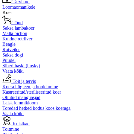
Tarvikud
Loomaomanikele
Koer
Tõud
Saksa lambakoer
Malta bichon
Kuldne retriiver
Beagle
Rotveiler
Saksa dogi
Puudel
Siberi haski (husky)
Vaata kõiki
Toit ja tervis
Koera hügieen ja hooldamine
Kastreeritud/steriliseeritud koer
Ohutud mänguasjad
Laisk lemmikloom
Toredad hetked kodus koos koeraga
Vaata kõiki
Kutsikad
Toitmine