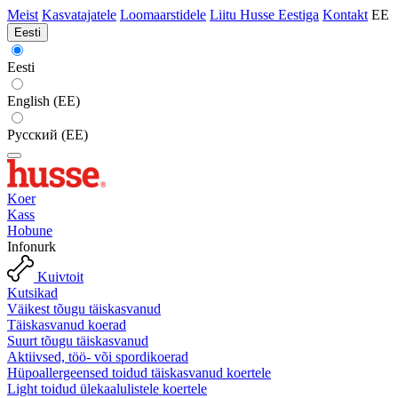
Meist
Kasvatajatele
Loomaarstidele
Liitu Husse Eestiga
Kontakt
EE
Eesti
Eesti
English (EE)
Русский (EE)
Koer
Kass
Hobune
Infonurk
Kuivtoit
Kutsikad
Väikest tõugu täiskasvanud
Täiskasvanud koerad
Suurt tõugu täiskasvanud
Aktiivsed, töö- või spordikoerad
Hüpoallergeensed toidud täiskasvanud koertele
Light toidud ülekaalulistele koertele