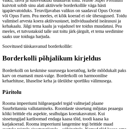
valku, rasva ja süsivesikuid sisaldavat toitu. Husse Super Premium
kuivtoit sobib sinu alati aktiivsele borderkollile väga hästi
igapäevatoiduks. Teraviljavabas valikus on saadaval Opus Ocean
või Opus Farm. Pea meeles, et kõik koerad ei ole ühesugused. Toidu
valimisel arvesta koera aktiivsustaset, individuaalseid iseärasusi ja
kehakaalu. Jälgi tema kaalu ja vajadusel tee toidus muudatusi. Pea
meeles, et tutvustaksid talle uut toitu järk-järgult, et tema seedimine
saaks uue toiduga harjuda.
Soovitused täiskasvanud borderkollile:
Borderkolli põhjalikum kirjeldus
Borderkolli on keskmise suurusega koeratõug, kelle mõõdukalt paks
karv on enamasti must-valge. Borderkolli on harmoonilise
kehaehituse, lihaselise keha ja üleüldse sportliku välimusega.
Päritolu
Rooma impeeriumi hiilgeaegadel tegid valitsejad plaane
Suurbritannia vallutamiseks. Roomlaste sissetung mõjutas peaaegu
kõiki brittide elu aspekte, sealhulgas koerakasvatust. Kui
sissetungijad kariloomad endaga kaasa tõid, toodi kaasa ka
karjakoerad. Rooma impeeriumi langemine tegi brittide maad