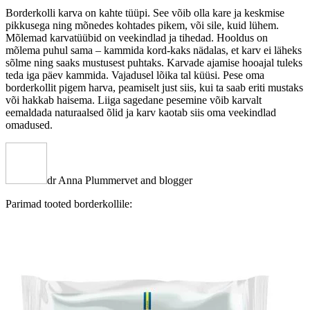
Borderkolli karva on kahte tüüpi. See võib olla kare ja keskmise
pikkusega ning mõnedes kohtades pikem, või sile, kuid lühem.
Mõlemad karvatüübid on veekindlad ja tihedad. Hooldus on
mõlema puhul sama – kammida kord-kaks nädalas, et karv ei läheks
sõlme ning saaks mustusest puhtaks. Karvade ajamise hooajal tuleks
teda iga päev kammida. Vajadusel lõika tal küüsi. Pese oma
borderkollit pigem harva, peamiselt just siis, kui ta saab eriti mustaks
või hakkab haisema. Liiga sagedane pesemine võib karvalt
eemaldada naturaalsed õlid ja karv kaotab siis oma veekindlad
omadused.
dr Anna Plummer
vet and blogger
Parimad tooted borderkollile: