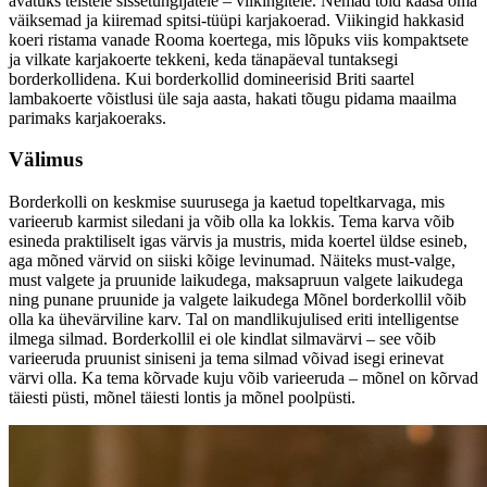
avatuks teistele sissetungijatele – viikingitele. Nemad tõid kaasa oma
väiksemad ja kiiremad spitsi-tüüpi karjakoerad. Viikingid hakkasid
koeri ristama vanade Rooma koertega, mis lõpuks viis kompaktsete
ja vilkate karjakoerte tekkeni, keda tänapäeval tuntaksegi
borderkollidena. Kui borderkollid domineerisid Briti saartel
lambakoerte võistlusi üle saja aasta, hakati tõugu pidama maailma
parimaks karjakoeraks.
Välimus
Borderkolli on keskmise suurusega ja kaetud topeltkarvaga, mis
varieerub karmist siledani ja võib olla ka lokkis. Tema karva võib
esineda praktiliselt igas värvis ja mustris, mida koertel üldse esineb,
aga mõned värvid on siiski kõige levinumad. Näiteks must-valge,
must valgete ja pruunide laikudega, maksapruun valgete laikudega
ning punane pruunide ja valgete laikudega Mõnel borderkollil võib
olla ka ühevärviline karv. Tal on mandlikujulised eriti intelligentse
ilmega silmad. Borderkollil ei ole kindlat silmavärvi – see võib
varieeruda pruunist siniseni ja tema silmad võivad isegi erinevat
värvi olla. Ka tema kõrvade kuju võib varieeruda – mõnel on kõrvad
täiesti püsti, mõnel täiesti lontis ja mõnel poolpüsti.