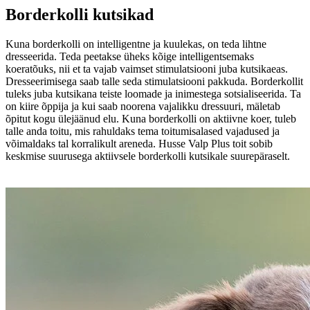
Borderkolli kutsikad
Kuna borderkolli on intelligentne ja kuulekas, on teda lihtne
dresseerida. Teda peetakse üheks kõige intelligentsemaks
koeratõuks, nii et ta vajab vaimset stimulatsiooni juba kutsikaeas.
Dresseerimisega saab talle seda stimulatsiooni pakkuda. Borderkollit
tuleks juba kutsikana teiste loomade ja inimestega sotsialiseerida. Ta
on kiire õppija ja kui saab noorena vajalikku dressuuri, mäletab
õpitut kogu ülejäänud elu. Kuna borderkolli on aktiivne koer, tuleb
talle anda toitu, mis rahuldaks tema toitumisalased vajadused ja
võimaldaks tal korralikult areneda. Husse Valp Plus toit sobib
keskmise suurusega aktiivsele borderkolli kutsikale suurepäraselt.