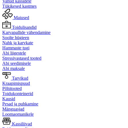
Vahud kassidele
Tükikesed kastmes
Maiused
Toidulisandid
Karvapallide vähendamine
Soolte hügieen
Nahk ja karvkate
Hammaste tugi
Abi liigestele
Stressivastased tooted
Abi seedimisele
Abi maksale
Tarvikud
Kraapimispuud
Põhitooted
Toidukonteinerid
Kausid
Pesad ja puhkamine
Mänguasjad
Loomaomanikele
Kassiliivad