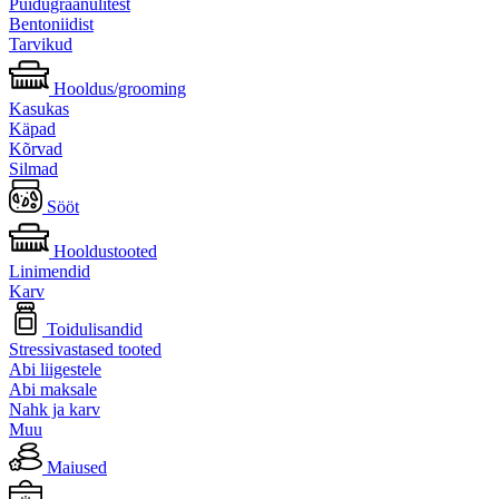
Puidugraanulitest
Bentoniidist
Tarvikud
Hooldus/grooming
Kasukas
Käpad
Kõrvad
Silmad
Sööt
Hooldustooted
Linimendid
Karv
Toidulisandid
Stressivastased tooted
Abi liigestele
Abi maksale
Nahk ja karv
Muu
Maiused