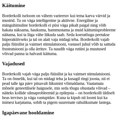
Käitumine
Borderkolli iseloom on vähem varieeruv kui tema karva värvid ja
mustrid. Ta on väga intelligentne ja aktiivne. Energiline ja
mänguhimuline borderkolli ei püsi väga pikalt paigal ning võib
hakata näksama, haukuma, hammustama ja muid käitumisprobleeme
näitama, kui ta liiga vähe liikuda saab. Seda koeratõugu peetakse
hüperaktiivseks ja tal on alati vaja midagi teha. Borderkolli vajab
palju füüsilist ja vaimset stimulatsiooni, vastasel juhul võib ta sattuda
frustratsiooni ja olla ärrituv. Ta naudib väga rutiini ja muutused
võivad panna ta halvasti käituma.
Vajadused
Borderkolli vajab väga palju füüsilist ja ka vaimset stimulatsiooni.
Ta on õnnelik, kui tal on midagi teha ja kusagil ringi joosta, nii et
pead talle iga päev piisavalt liikumist võimaldama. Vaatamata
mõnele geneetilisele haigusele, mis seda tõugu ohustada võivad –
näiteks kollide silmaprobleemid ja epilepsia – on borderkolli üldiselt
heas tervises ja väga vastupidav. Kuna ta kipub nii loomi kui ka
inimesi karjatama, sobib ta pigem suuremate rahulikumate lastega.
Igapäevane hooldamine