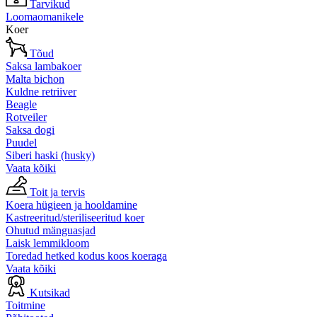
Tarvikud
Loomaomanikele
Koer
Tõud
Saksa lambakoer
Malta bichon
Kuldne retriiver
Beagle
Rotveiler
Saksa dogi
Puudel
Siberi haski (husky)
Vaata kõiki
Toit ja tervis
Koera hügieen ja hooldamine
Kastreeritud/steriliseeritud koer
Ohutud mänguasjad
Laisk lemmikloom
Toredad hetked kodus koos koeraga
Vaata kõiki
Kutsikad
Toitmine