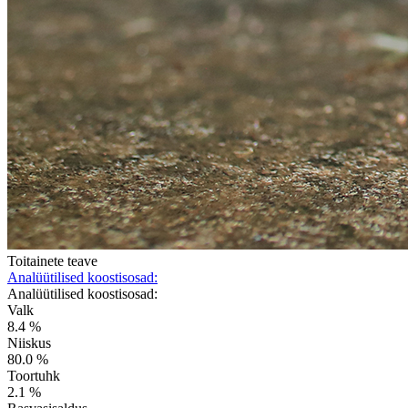
Toitainete teave
Analüütilised koostisosad:
Analüütilised koostisosad:
Valk
8.4 %
Niiskus
80.0 %
Toortuhk
2.1 %