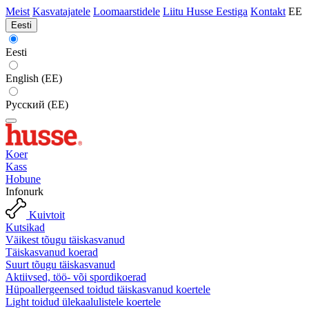
Meist
Kasvatajatele
Loomaarstidele
Liitu Husse Eestiga
Kontakt
EE
Eesti
Eesti
English (EE)
Русский (EE)
Koer
Kass
Hobune
Infonurk
Kuivtoit
Kutsikad
Väikest tõugu täiskasvanud
Täiskasvanud koerad
Suurt tõugu täiskasvanud
Aktiivsed, töö- või spordikoerad
Hüpoallergeensed toidud täiskasvanud koertele
Light toidud ülekaalulistele koertele