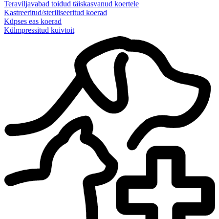
Teraviljavabad toidud täiskasvanud koertele
Kastreeritud/steriliseeritud koerad
Küpses eas koerad
Külmpressitud kuivtoit