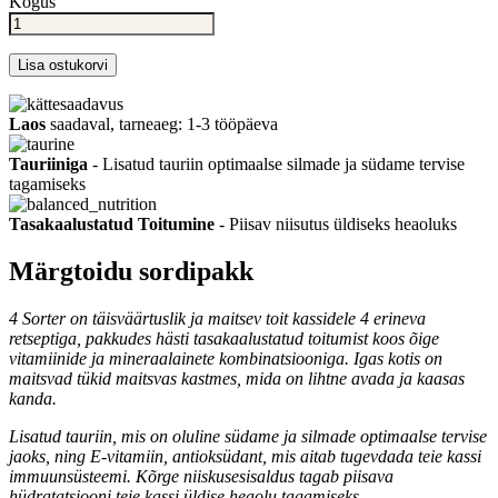
Kogus
Lisa ostukorvi
Laos
saadaval, tarneaeg: 1-3 tööpäeva
Tauriiniga
- Lisatud tauriin optimaalse silmade ja südame tervise
tagamiseks
Tasakaalustatud Toitumine
- Piisav niisutus üldiseks heaoluks
Märgtoidu sordipakk
4 Sorter on täisväärtuslik ja maitsev toit kassidele 4 erineva
retseptiga, pakkudes hästi tasakaalustatud toitumist koos õige
vitamiinide ja mineraalainete kombinatsiooniga. Igas kotis on
maitsvad tükid maitsvas kastmes, mida on lihtne avada ja kaasas
kanda.
Lisatud tauriin, mis on oluline südame ja silmade optimaalse tervise
jaoks, ning E-vitamiin, antioksüdant, mis aitab tugevdada teie kassi
immuunsüsteemi. Kõrge niiskusesisaldus tagab piisava
hüdratatsiooni teie kassi üldise heaolu tagamiseks.