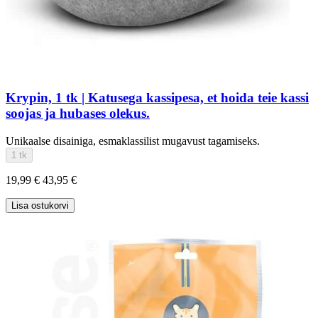
Krypin, 1 tk | Katusega kassipesa, et hoida teie kassi
soojas ja hubases olekus.
Unikaalse disainiga, esmaklassilist mugavust tagamiseks.
1 tk
19,99 €
43,95 €
Lisa ostukorvi