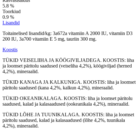
Rasvasisaldus
5.8 %
Toorkiud
0.9 %
Lisandid
Toitainelised lisandid/kg: 3a672a vitamiin A 2000 IU, vitamiin D3
200 IU, 3a700 vitamiin E 5 mg, tauriin 300 mg.
Koostis
TÜKID VEISELIIHA JA KÖÖGIVILJADEGA. KOOSTIS: liha
ja loomset päritolu saadused (veiseliha 4,2%), köögiviljad (herned
4,2%), mineraalid.
TÜKID KANAGA JA KALKUNIGA. KOOSTIS: liha ja loomset
päritolu saadused (kana 4,2%, kalkun 4,2%), mineraalid.
TÜKID OKEANIKALAGA. KOOSTIS: liha ja loomset päritolu
saadused, kalad ja kalasaadused (ookeanikala 4,2%), mineraalid.
TÜKID LÕHE JA TUUNIKALAGA. KOOSTIS: liha ja loomset
päritolu saadused, kalad ja kalasaadused (lõhe 4,2%, tuunikala
4,2%), mineraalid.