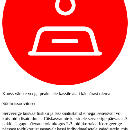
Kauss värske veega peaks teie kassile alati käepärast olema.
Söötmissoovitused
Serveerige täisväärtusliku ja tasakaalustatud einega iseseisvalt või
kuivtoidu lisatoiduna. Täiskasvanute kassidele serveerige päevas 2-3
pakki. Jagage päevane toidukogus 2-3 toidukorraks. Korrigeerige
päevast toidukogust vastavalt kassi individuaalsetele vajadustele, mis