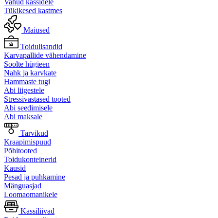
Vahud kassidele
Tükikesed kastmes
Maiused
Toidulisandid
Karvapallide vähendamine
Soolte hügieen
Nahk ja karvkate
Hammaste tugi
Abi liigestele
Stressivastased tooted
Abi seedimisele
Abi maksale
Tarvikud
Kraapimispuud
Põhitooted
Toidukonteinerid
Kausid
Pesad ja puhkamine
Mänguasjad
Loomaomanikele
Kassiliivad