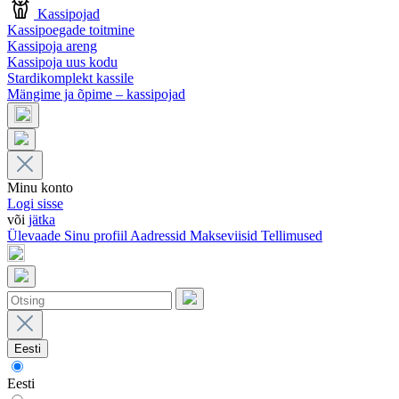
Kassipojad
Kassipoegade toitmine
Kassipoja areng
Kassipoja uus kodu
Stardikomplekt kassile
Mängime ja õpime – kassipojad
Minu konto
Logi sisse
või
jätka
Ülevaade
Sinu profiil
Aadressid
Makseviisid
Tellimused
Eesti
Eesti