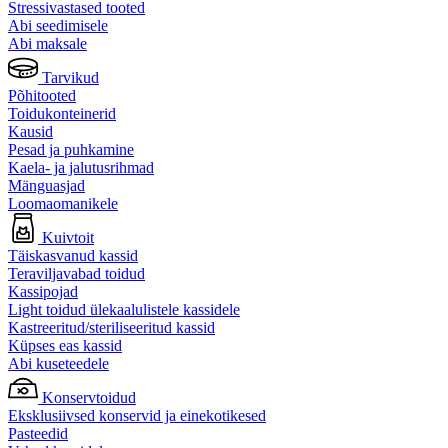
Stressivastased tooted
Abi seedimisele
Abi maksale
Tarvikud
Põhitooted
Toidukonteinerid
Kausid
Pesad ja puhkamine
Kaela- ja jalutusrihmad
Mänguasjad
Loomaomanikele
Kuivtoit
Täiskasvanud kassid
Teraviljavabad toidud
Kassipojad
Light toidud ülekaalulistele kassidele
Kastreeritud/steriliseeritud kassid
Küpses eas kassid
Abi kuseteedele
Konservtoidud
Eksklusiivsed konservid ja einekotikesed
Pasteedid