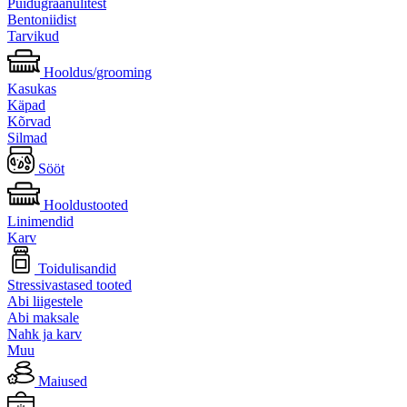
Puidugraanulitest
Bentoniidist
Tarvikud
Hooldus/grooming
Kasukas
Käpad
Kõrvad
Silmad
Sööt
Hooldustooted
Linimendid
Karv
Toidulisandid
Stressivastased tooted
Abi liigestele
Abi maksale
Nahk ja karv
Muu
Maiused