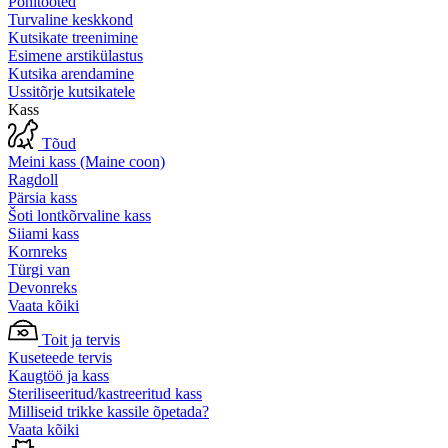
Põhitooted
Turvaline keskkond
Kutsikate treenimine
Esimene arstikülastus
Kutsika arendamine
Ussitõrje kutsikatele
Kass
Tõud
Meini kass (Maine coon)
Ragdoll
Pärsia kass
Šoti lontkõrvaline kass
Siiami kass
Kornreks
Türgi van
Devonreks
Vaata kõiki
Toit ja tervis
Kuseteede tervis
Kaugtöö ja kass
Steriliseeritud/kastreeritud kass
Milliseid trikke kassile õpetada?
Vaata kõiki