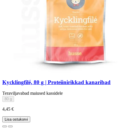
Kycklingfilé, 80 g | Proteiinirikkad kanaribad
Teraviljavabad maiused kassidele
80 g
4,45 €
Lisa ostukorvi