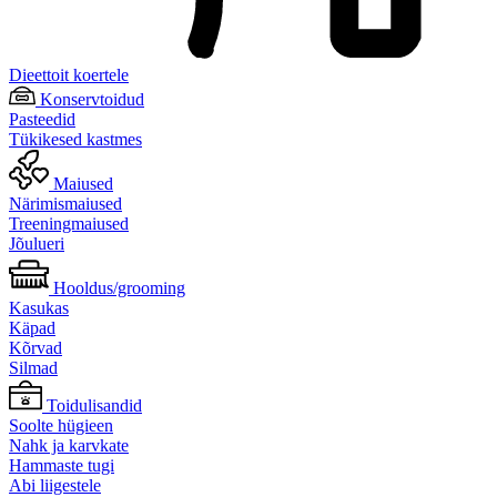
Dieettoit koertele
Konservtoidud
Pasteedid
Tükikesed kastmes
Maiused
Närimismaiused
Treeningmaiused
Jõulueri
Hooldus/grooming
Kasukas
Käpad
Kõrvad
Silmad
Toidulisandid
Soolte hügieen
Nahk ja karvkate
Hammaste tugi
Abi liigestele