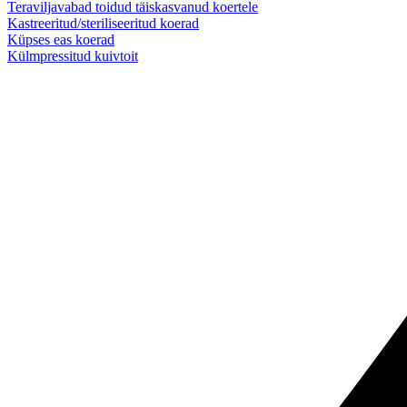
Teraviljavabad toidud täiskasvanud koertele
Kastreeritud/steriliseeritud koerad
Küpses eas koerad
Külmpressitud kuivtoit