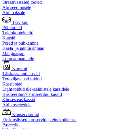
Stressivastased tooted
Abi seedimisele
Abi maksale
Tarvikud
Põhitooted
Toidukonteinerid
Kausid
Pesad ja puhkamine
Kaela- ja jalutusrihmad
Mänguasjad
Loomaomanikele
Kuivtoit
Täiskasvanud kassid
Teraviljavabad toidud
Kassipojad
Light toidud ülekaalulistele kassidele
Kastreeritud/steriliseeritud kassid
Küpses eas kassid
Abi kuseteedele
Konservtoidud
Eksklusiivsed konservid ja einekotikesed
Pasteedid