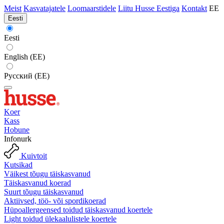
Meist
Kasvatajatele
Loomaarstidele
Liitu Husse Eestiga
Kontakt
EE
Eesti
Eesti
English (EE)
Русский (EE)
Koer
Kass
Hobune
Infonurk
Kuivtoit
Kutsikad
Väikest tõugu täiskasvanud
Täiskasvanud koerad
Suurt tõugu täiskasvanud
Aktiivsed, töö- või spordikoerad
Hüpoallergeensed toidud täiskasvanud koertele
Light toidud ülekaalulistele koertele