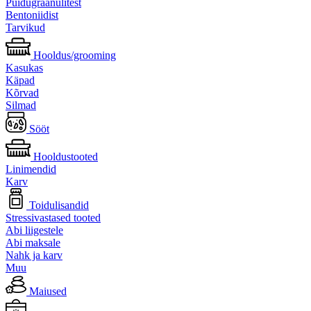
Puidugraanulitest
Bentoniidist
Tarvikud
Hooldus/grooming
Kasukas
Käpad
Kõrvad
Silmad
Sööt
Hooldustooted
Linimendid
Karv
Toidulisandid
Stressivastased tooted
Abi liigestele
Abi maksale
Nahk ja karv
Muu
Maiused