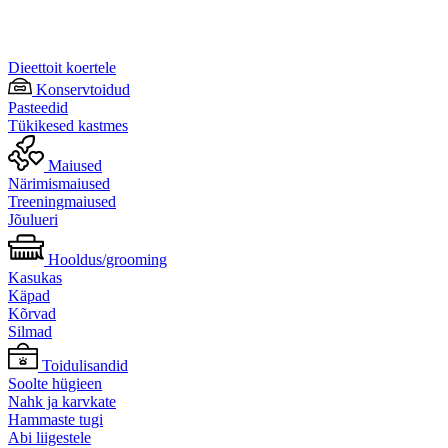
Dieettoit koertele
Konservtoidud
Pasteedid
Tükikesed kastmes
Maiused
Närimismaiused
Treeningmaiused
Jõulueri
Hooldus/grooming
Kasukas
Käpad
Kõrvad
Silmad
Toidulisandid
Soolte hügieen
Nahk ja karvkate
Hammaste tugi
Abi liigestele