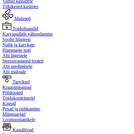
Vahud kassidele
Tükikesed kastmes
Maiused
Toidulisandid
Karvapallide vähendamine
Soolte hügieen
Nahk ja karvkate
Hammaste tugi
Abi liigestele
Stressivastased tooted
Abi seedimisele
Abi maksale
Tarvikud
Kraapimispuud
Põhitooted
Toidukonteinerid
Kausid
Pesad ja puhkamine
Mänguasjad
Loomaomanikele
Kassiliivad