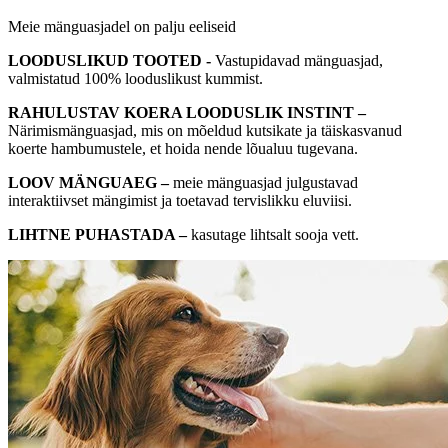
Meie mänguasjadel on palju eeliseid
LOODUSLIKUD TOOTED -
Vastupidavad mänguasjad,
valmistatud 100% looduslikust kummist.
RAHULUSTAV KOERA LOODUSLIK INSTINT –
Närimismänguasjad, mis on mõeldud kutsikate ja täiskasvanud
koerte hambumustele, et hoida nende lõualuu tugevana.
LOOV MÄNGUAEG –
meie mänguasjad julgustavad
interaktiivset mängimist ja toetavad tervislikku eluviisi.
LIHTNE PUHASTADA –
kasutage lihtsalt sooja vett.