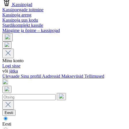
Kassipojad
Kassipoegade toitmine
Kassipoja areng
Kassipoja uus kodu
Stardikomplekt kassile
Mängime ja õpime – kassipojad
Minu konto
Logi sisse
või
jätka
Ülevaade
Sinu profiil
Aadressid
Makseviisid
Tellimused
Eesti
Eesti