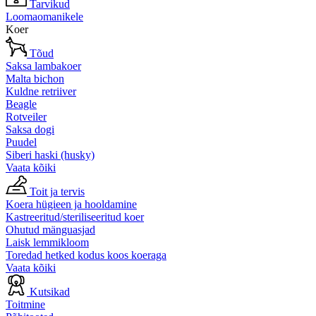
Tarvikud
Loomaomanikele
Koer
Tõud
Saksa lambakoer
Malta bichon
Kuldne retriiver
Beagle
Rotveiler
Saksa dogi
Puudel
Siberi haski (husky)
Vaata kõiki
Toit ja tervis
Koera hügieen ja hooldamine
Kastreeritud/steriliseeritud koer
Ohutud mänguasjad
Laisk lemmikloom
Toredad hetked kodus koos koeraga
Vaata kõiki
Kutsikad
Toitmine