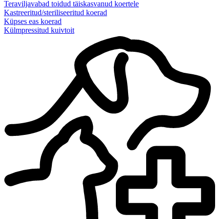
Teraviljavabad toidud täiskasvanud koertele
Kastreeritud/steriliseeritud koerad
Küpses eas koerad
Külmpressitud kuivtoit