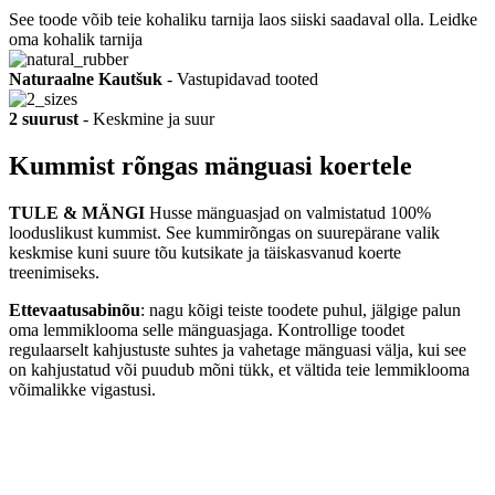
See toode võib teie kohaliku tarnija laos siiski saadaval olla. Leidke
oma kohalik tarnija
Naturaalne Kautšuk
- Vastupidavad tooted
2 suurust
- Keskmine ja suur
Kummist rõngas mänguasi koertele
TULE & MÄNGI
Husse mänguasjad on valmistatud 100%
looduslikust kummist. See kummirõngas on suurepärane valik
keskmise kuni suure tõu kutsikate ja täiskasvanud koerte
treenimiseks.
Ettevaatusabinõu
: nagu kõigi teiste toodete puhul, jälgige palun
oma lemmiklooma selle mänguasjaga. Kontrollige toodet
regulaarselt kahjustuste suhtes ja vahetage mänguasi välja, kui see
on kahjustatud või puudub mõni tükk, et vältida teie lemmiklooma
võimalikke vigastusi.