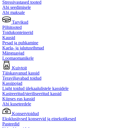
Stressivastased tooted
Abi seedimisele
Abi maksale
Tarvikud
Põhitooted
Toidukonteinerid
Kausid
Pesad ja puhkamine
Kaela- ja jalutusrihmad
Mänguasjad
Loomaomanikele
Kuivtoit
Täiskasvanud kassid
Teraviljavabad toidud
Kassipojad
Light toidud ülekaalulistele kassidele
Kastreeritud/steriliseeritud kassid
Küpses eas kassid
Abi kuseteedele
Konservtoidud
Eksklusiivsed konservid ja einekotikesed
Pasteedid