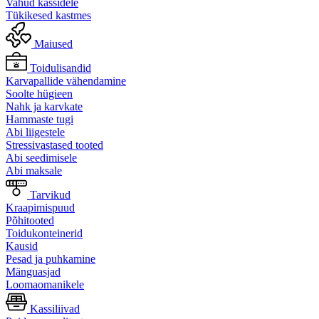
Vahud kassidele
Tükikesed kastmes
Maiused
Toidulisandid
Karvapallide vähendamine
Soolte hügieen
Nahk ja karvkate
Hammaste tugi
Abi liigestele
Stressivastased tooted
Abi seedimisele
Abi maksale
Tarvikud
Kraapimispuud
Põhitooted
Toidukonteinerid
Kausid
Pesad ja puhkamine
Mänguasjad
Loomaomanikele
Kassiliivad