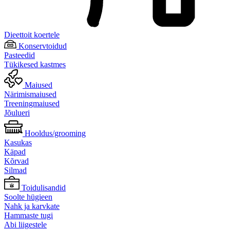
Dieettoit koertele
Konservtoidud
Pasteedid
Tükikesed kastmes
Maiused
Närimismaiused
Treeningmaiused
Jõulueri
Hooldus/grooming
Kasukas
Käpad
Kõrvad
Silmad
Toidulisandid
Soolte hügieen
Nahk ja karvkate
Hammaste tugi
Abi liigestele