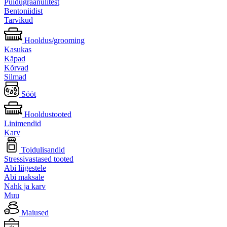
Puidugraanulitest
Bentoniidist
Tarvikud
Hooldus/grooming
Kasukas
Käpad
Kõrvad
Silmad
Sööt
Hooldustooted
Linimendid
Karv
Toidulisandid
Stressivastased tooted
Abi liigestele
Abi maksale
Nahk ja karv
Muu
Maiused