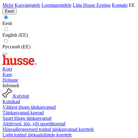
Meist
Kasvatajatele
Loomaarstidele
Liitu Husse Eestiga
Kontakt
EE
Eesti
Eesti
English (EE)
Русский (EE)
Koer
Kass
Hobune
Infonurk
Kuivtoit
Kutsikad
Väikest tõugu täiskasvanud
Täiskasvanud koerad
Suurt tõugu täiskasvanud
Aktiivsed, töö- või spordikoerad
Hüpoallergeensed toidud täiskasvanud koertele
Light toidud ülekaalulistele koertele