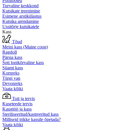
Põhitooted
Turvaline keskkond
Kutsikate treenimine
Esimene arstikülastus
Kutsika arendamine
Ussitõrje kutsikatele
Kass
Tõud
Meini kass (Maine coon)
Ragdoll
Pärsia kass
Šoti lontkõrvaline kass
Siiami kass
Kornreks
Türgi van
Devonreks
Vaata kõiki
Toit ja tervis
Kuseteede tervis
Kaugtöö ja kass
Steriliseeritud/kastreeritud kass
Milliseid trikke kassile õpetada?
Vaata kõiki