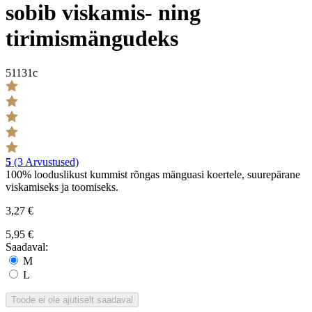
sobib viskamis- ning
tirimismängudeks
51131c
5
(3 Arvustused)
100% looduslikust kummist rõngas mänguasi koertele, suurepärane
viskamiseks ja toomiseks.
3,27 €
5,95 €
Saadaval:
M
L
Toode ei ole ajutiselt saadaval