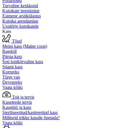
Põhitooted
Turvaline keskkond
Kutsikate treenimine
Esimene arstikülastus
Kutsika arendamine
Ussitõrje kutsikatele
Kass
Tõud
Meini kass (Maine coon)
Ragdoll
Pärsia kass
Šoti lontkõrvaline kass
Siiami kass
Kornreks
Türgi van
Devonreks
Vaata kõiki
Toit ja tervis
Kuseteede tervis
Kaugtöö ja kass
Steriliseeritud/kastreeritud kass
Milliseid trikke kassile õpetada?
Vaata kõiki