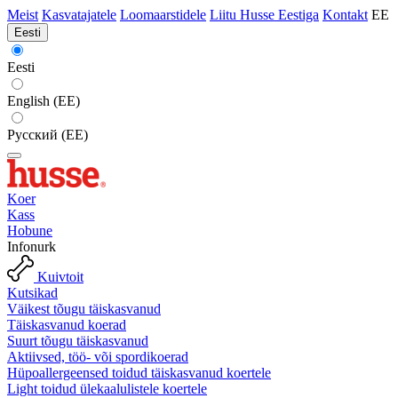
Meist
Kasvatajatele
Loomaarstidele
Liitu Husse Eestiga
Kontakt
EE
Eesti
Eesti
English (EE)
Русский (EE)
Koer
Kass
Hobune
Infonurk
Kuivtoit
Kutsikad
Väikest tõugu täiskasvanud
Täiskasvanud koerad
Suurt tõugu täiskasvanud
Aktiivsed, töö- või spordikoerad
Hüpoallergeensed toidud täiskasvanud koertele
Light toidud ülekaalulistele koertele