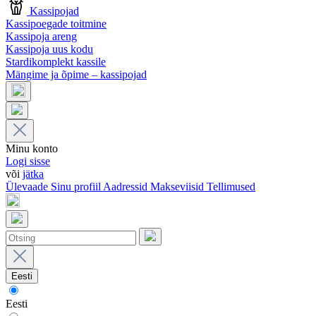
Kassipojad
Kassipoegade toitmine
Kassipoja areng
Kassipoja uus kodu
Stardikomplekt kassile
Mängime ja õpime – kassipojad
Minu konto
Logi sisse
või
jätka
Ülevaade
Sinu profiil
Aadressid
Makseviisid
Tellimused
Eesti
Eesti