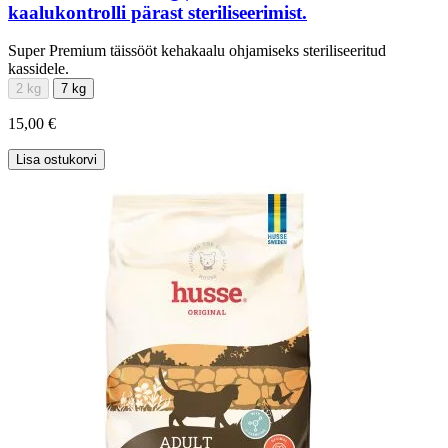
kaalukontrolli pärast steriliseerimist.
Super Premium täissööt kehakaalu ohjamiseks steriliseeritud
kassidele.
2 kg
7 kg
15,00 €
Lisa ostukorvi