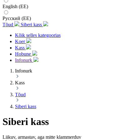
English (EE)
Русский (EE)
Tõud
Siberi kass
Kõik selles kategoorias
Koer
Kass
Hobune
Infonurk
Infonurk
Kass
Tõud
Siberi kass
Siberi kass
Liikuv, armastav, aga mitte klammerduv