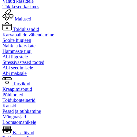
Vahud kassidele
Tükikesed kastmes
Maiused
Toidulisandid
Karvapallide vähendamine
Soolte hügieen
Nahk ja karvkate
Hammaste tugi
Abi liigestele
Stressivastased tooted
Abi seedimisele
Abi maksale
Tarvikud
Kraapimispuud
Põhitooted
Toidukonteinerid
Kausid
Pesad ja puhkamine
Mänguasjad
Loomaomanikele
Kassiliivad