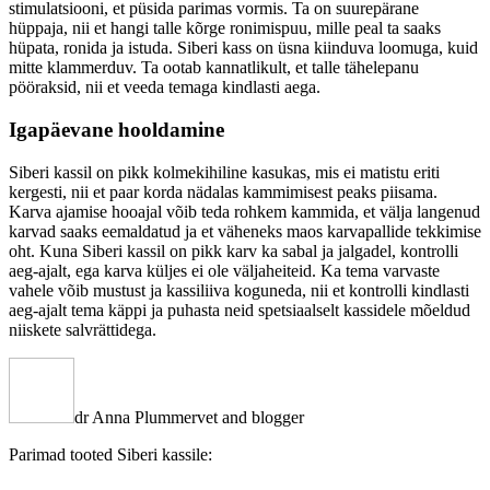
stimulatsiooni, et püsida parimas vormis. Ta on suurepärane
hüppaja, nii et hangi talle kõrge ronimispuu, mille peal ta saaks
hüpata, ronida ja istuda. Siberi kass on üsna kiinduva loomuga, kuid
mitte klammerduv. Ta ootab kannatlikult, et talle tähelepanu
pööraksid, nii et veeda temaga kindlasti aega.
Igapäevane hooldamine
Siberi kassil on pikk kolmekihiline kasukas, mis ei matistu eriti
kergesti, nii et paar korda nädalas kammimisest peaks piisama.
Karva ajamise hooajal võib teda rohkem kammida, et välja langenud
karvad saaks eemaldatud ja et väheneks maos karvapallide tekkimise
oht. Kuna Siberi kassil on pikk karv ka sabal ja jalgadel, kontrolli
aeg-ajalt, ega karva küljes ei ole väljaheiteid. Ka tema varvaste
vahele võib mustust ja kassiliiva koguneda, nii et kontrolli kindlasti
aeg-ajalt tema käppi ja puhasta neid spetsiaalselt kassidele mõeldud
niiskete salvrättidega.
dr Anna Plummer
vet and blogger
Parimad tooted Siberi kassile: