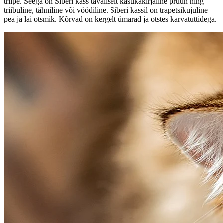
triipe. Seega on Siberi kass tavaliselt kasukakirjaline pruun ning
triibuline, tähniline või vöödiline. Siberi kassil on trapetsikujuline
pea ja lai otsmik. Kõrvad on kergelt ümarad ja otstes karvatuttidega.