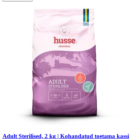
Adult Sterilised, 2 kg | Kohandatud toetama kassi