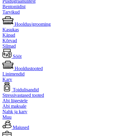
Puidugraanulitest
Bentoniidist
Tarvikud
Hooldus/grooming
Kasukas
Käpad
Kõrvad
Silmad
Sööt
Hooldustooted
Linimendid
Karv
Toidulisandid
Stressivastased tooted
Abi liigestele
Abi maksale
Nahk ja karv
Muu
Maiused