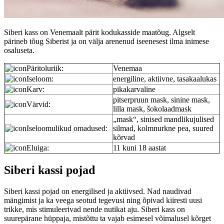
Siberi kass on Venemaalt pärit kodukasside maatõug. Algselt
pärineb tõug Siberist ja on välja arenenud iseenesest ilma inimese
osaluseta.
Päritoluriik:
Venemaa
Iseloom:
energiline, aktiivne, tasakaalukas
Karv:
pikakarvaline
pitserpruun mask, sinine mask,
Värvid:
lilla mask, šokolaadmask
„mask“, sinised mandlikujulised
Iseloomulikud omadused:
silmad, kolmnurkne pea, suured
kõrvad
Eluiga:
11 kuni 18 aastat
Siberi kassi pojad
Siberi kassi pojad on energilised ja aktiivsed. Nad naudivad
mängimist ja ka veega seotud tegevusi ning õpivad kiiresti uusi
trikke, mis stimuleerivad nende nutikat aju. Siberi kass on
suurepärane hüppaja, mistõttu ta vajab esimesel võimalusel kõrget