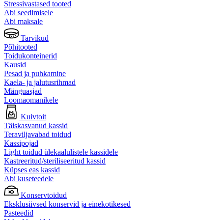
Stressivastased tooted
Abi seedimisele
Abi maksale
Tarvikud
Põhitooted
Toidukonteinerid
Kausid
Pesad ja puhkamine
Kaela- ja jalutusrihmad
Mänguasjad
Loomaomanikele
Kuivtoit
Täiskasvanud kassid
Teraviljavabad toidud
Kassipojad
Light toidud ülekaalulistele kassidele
Kastreeritud/steriliseeritud kassid
Küpses eas kassid
Abi kuseteedele
Konservtoidud
Eksklusiivsed konservid ja einekotikesed
Pasteedid