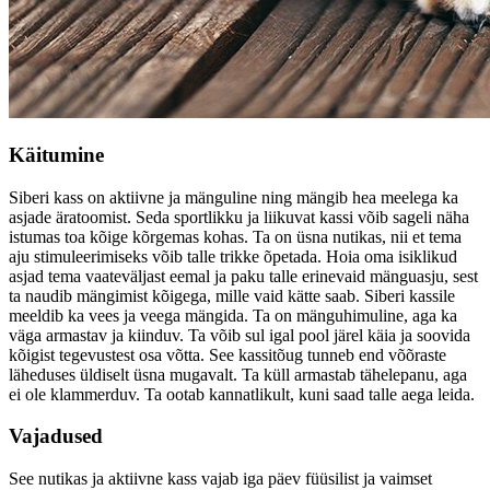
Käitumine
Siberi kass on aktiivne ja mänguline ning mängib hea meelega ka
asjade äratoomist. Seda sportlikku ja liikuvat kassi võib sageli näha
istumas toa kõige kõrgemas kohas. Ta on üsna nutikas, nii et tema
aju stimuleerimiseks võib talle trikke õpetada. Hoia oma isiklikud
asjad tema vaateväljast eemal ja paku talle erinevaid mänguasju, sest
ta naudib mängimist kõigega, mille vaid kätte saab. Siberi kassile
meeldib ka vees ja veega mängida. Ta on mänguhimuline, aga ka
väga armastav ja kiinduv. Ta võib sul igal pool järel käia ja soovida
kõigist tegevustest osa võtta. See kassitõug tunneb end võõraste
läheduses üldiselt üsna mugavalt. Ta küll armastab tähelepanu, aga
ei ole klammerduv. Ta ootab kannatlikult, kuni saad talle aega leida.
Vajadused
See nutikas ja aktiivne kass vajab iga päev füüsilist ja vaimset