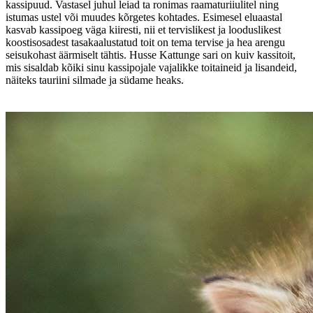
kassipuud. Vastasel juhul leiad ta ronimas raamaturiiulitel ning
istumas ustel või muudes kõrgetes kohtades. Esimesel eluaastal
kasvab kassipoeg väga kiiresti, nii et tervislikest ja looduslikest
koostisosadest tasakaalustatud toit on tema tervise ja hea arengu
seisukohast äärmiselt tähtis. Husse Kattunge sari on kuiv kassitoit,
mis sisaldab kõiki sinu kassipojale vajalikke toitaineid ja lisandeid,
näiteks tauriini silmade ja südame heaks.