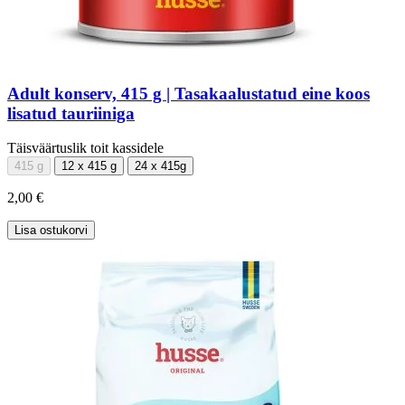
Adult konserv, 415 g | Tasakaalustatud eine koos
lisatud tauriiniga
Täisväärtuslik toit kassidele
415 g
12 x 415 g
24 x 415g
2,00 €
Lisa ostukorvi