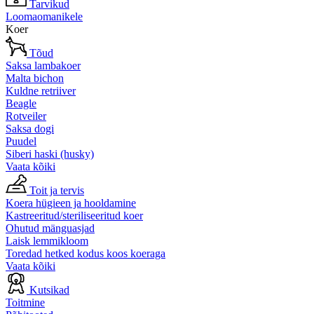
Tarvikud
Loomaomanikele
Koer
Tõud
Saksa lambakoer
Malta bichon
Kuldne retriiver
Beagle
Rotveiler
Saksa dogi
Puudel
Siberi haski (husky)
Vaata kõiki
Toit ja tervis
Koera hügieen ja hooldamine
Kastreeritud/steriliseeritud koer
Ohutud mänguasjad
Laisk lemmikloom
Toredad hetked kodus koos koeraga
Vaata kõiki
Kutsikad
Toitmine