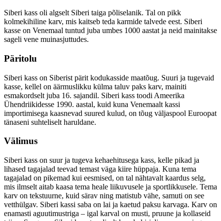
Siberi kass oli algselt Siberi taiga põliselanik. Tal on pikk
kolmekihiline karv, mis kaitseb teda karmide talvede eest. Siberi
kasse on Venemaal tuntud juba umbes 1000 aastat ja neid mainitakse
sageli vene muinasjuttudes.
Päritolu
Siberi kass on Siberist pärit kodukasside maatõug. Suuri ja tugevaid
kasse, kellel on äärmuslikku külma taluv paks karv, mainiti
esmakordselt juba 16. sajandil. Siberi kass toodi Ameerika
Ühendriikidesse 1990. aastal, kuid kuna Venemaalt kassi
importimisega kaasnevad suured kulud, on tõug väljaspool Euroopat
tänaseni suhteliselt haruldane.
Välimus
Siberi kass on suur ja tugeva kehaehitusega kass, kelle pikad ja
lihased tagajalad teevad temast väga kiire hüppaja. Kuna tema
tagajalad on pikemad kui eesmised, on tal nähtavalt kaardus selg,
mis ilmselt aitab kaasa tema heale liikuvusele ja sportlikkusele. Tema
karv on tekstuurne, kuid särav ning matistub vähe, samuti on see
vetthülgav. Siberi kassi saba on lai ja kaetud paksu karvaga. Karv on
enamasti aguutimustriga – igal karval on musti, pruune ja kollaseid