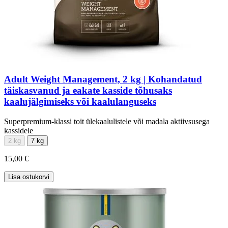
Adult Weight Management, 2 kg | Kohandatud
täiskasvanud ja eakate kasside tõhusaks
kaalujälgimiseks või kaalulanguseks
Superpremium-klassi toit ülekaalulistele või madala aktiivsusega
kassidele
2 kg
7 kg
15,00 €
Lisa ostukorvi