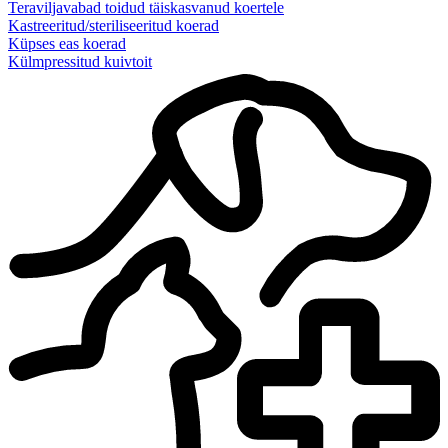
Teraviljavabad toidud täiskasvanud koertele
Kastreeritud/steriliseeritud koerad
Küpses eas koerad
Külmpressitud kuivtoit