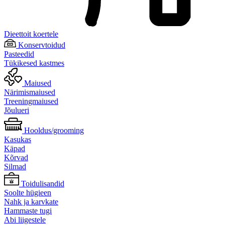
Dieettoit koertele
Konservtoidud
Pasteedid
Tükikesed kastmes
Maiused
Närimismaiused
Treeningmaiused
Jõulueri
Hooldus/grooming
Kasukas
Käpad
Kõrvad
Silmad
Toidulisandid
Soolte hügieen
Nahk ja karvkate
Hammaste tugi
Abi liigestele