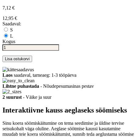
7,12 €
12,95 €
Saadaval:
S
L
Kogus
Lisa ostukorvi
Laos
saadaval, tarneaeg: 1-3 tööpäeva
Lihtne puhastada
- Nõudepesumasinas pestav
2 suurust
- Väike ja suur
Interaktiivne kauss aeglaseks söömiseks
Sinu koera söömiskäitumine on tema seedimise ja üldise tervise
seisukohalt väga oluline. Aeglase söötmise kaussi kasutamine
muudab teie koera söömiskäitumist, sunnib teda aeglustama söömise