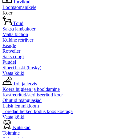
Tarvikud
Loomaomanikele
Koer
Tõud
Saksa lambakoer
Malta bichon
Kuldne retriiver
Beagle
Rotveiler
Saksa dogi
Puudel
Siberi haski (husky)
Vaata kõiki
Toit ja tervis
Koera hügieen ja hooldamine
Kastreeritud/steriliseeritud koer
Ohutud mänguasjad
Laisk lemmikloom
Toredad hetked kodus koos koeraga
Vaata kõiki
Kutsikad
Toitmine