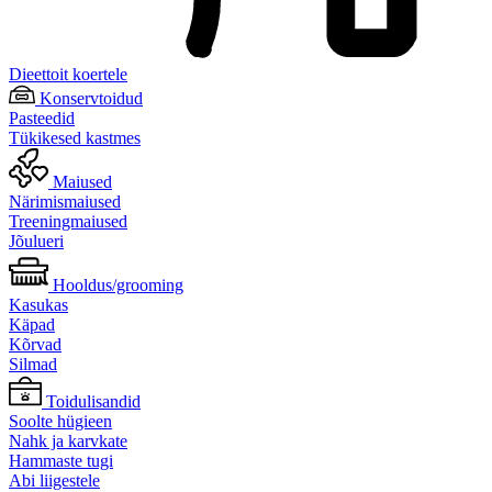
Dieettoit koertele
Konservtoidud
Pasteedid
Tükikesed kastmes
Maiused
Närimismaiused
Treeningmaiused
Jõulueri
Hooldus/grooming
Kasukas
Käpad
Kõrvad
Silmad
Toidulisandid
Soolte hügieen
Nahk ja karvkate
Hammaste tugi
Abi liigestele