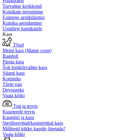
Põhitooted
Turvaline keskkond
Kutsikate treenimine
Esimene arstikülastus
Kutsika arendamine
Ussitõrje kutsikatele
Kass
Tõud
Meini kass (Maine coon)
Ragdoll
Pärsia kass
Šoti lontkõrvaline kass
Siiami kass
Kornreks
Türgi van
Devonreks
Vaata kõiki
Toit ja tervis
Kuseteede tervis
Kaugtöö ja kass
Steriliseeritud/kastreeritud kass
Milliseid trikke kassile õpetada?
Vaata kõiki