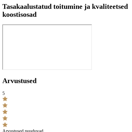
Tasakaalustatud toitumine ja kvaliteetsed
koostisosad
Arvustused
5
Arvustused puuduvad