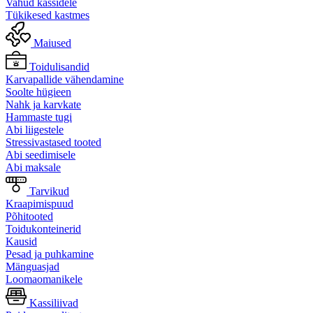
Vahud kassidele
Tükikesed kastmes
Maiused
Toidulisandid
Karvapallide vähendamine
Soolte hügieen
Nahk ja karvkate
Hammaste tugi
Abi liigestele
Stressivastased tooted
Abi seedimisele
Abi maksale
Tarvikud
Kraapimispuud
Põhitooted
Toidukonteinerid
Kausid
Pesad ja puhkamine
Mänguasjad
Loomaomanikele
Kassiliivad