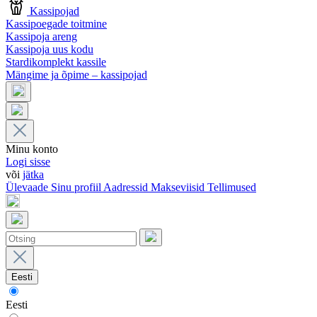
Kassipojad
Kassipoegade toitmine
Kassipoja areng
Kassipoja uus kodu
Stardikomplekt kassile
Mängime ja õpime – kassipojad
Minu konto
Logi sisse
või
jätka
Ülevaade
Sinu profiil
Aadressid
Makseviisid
Tellimused
Eesti
Eesti