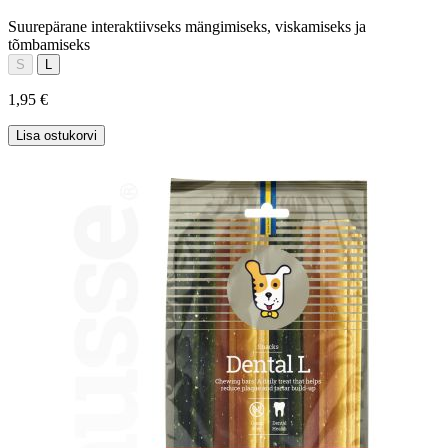
Suurepärane interaktiivseks mängimiseks, viskamiseks ja
tõmbamiseks
S
L
1,95 €
Lisa ostukorvi