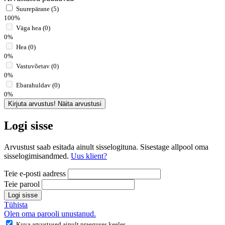
Suurepärane (5)
100%
Väga hea (0)
0%
Hea (0)
0%
Vastuvõetav (0)
0%
Ebarahuldav (0)
0%
Kirjuta arvustus!
Näita arvustusi
Logi sisse
Arvustust saab esitada ainult sisselogituna. Sisestage allpool oma
sisselogimisandmed.
Uus klient?
Teie e-posti aadress
Teie parool
Logi sisse
Tühista
Olen oma parooli unustanud.
Kuva arvustused ainult praeguses keeles.