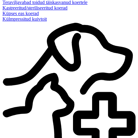
Teraviljavabad toidud täiskasvanud koertele
Kastreeritud/steriliseeritud koerad
Küpses eas koerad
Külmpressitud kuivtoit