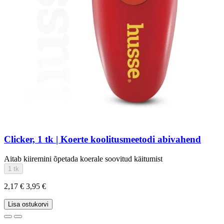
Clicker, 1 tk | Koerte koolitusmeetodi abivahend
Aitab kiiremini õpetada koerale soovitud käitumist
1 tk
2,17 €
3,95 €
Lisa ostukorvi