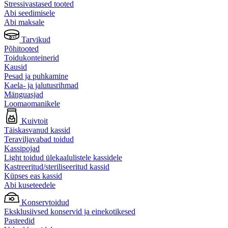
Stressivastased tooted
Abi seedimisele
Abi maksale
Tarvikud
Põhitooted
Toidukonteinerid
Kausid
Pesad ja puhkamine
Kaela- ja jalutusrihmad
Mänguasjad
Loomaomanikele
Kuivtoit
Täiskasvanud kassid
Teraviljavabad toidud
Kassipojad
Light toidud ülekaalulistele kassidele
Kastreeritud/steriliseeritud kassid
Küpses eas kassid
Abi kuseteedele
Konservtoidud
Eksklusiivsed konservid ja einekotikesed
Pasteedid