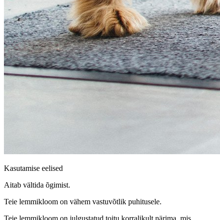
Kasutamise eelised
Aitab vältida õgimist.
Teie lemmikloom on vähem vastuvõtlik puhitusele.
Teie lemmikloom on julgustatud toitu korralikult närima, mis