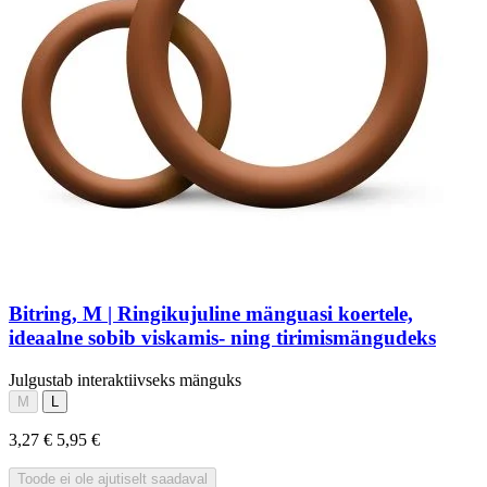
Bitring, M | Ringikujuline mänguasi koertele,
ideaalne sobib viskamis- ning tirimismängudeks
Julgustab interaktiivseks mänguks
M
L
3,27 €
5,95 €
Toode ei ole ajutiselt saadaval