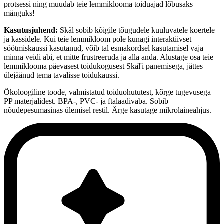
protsessi ning muudab teie lemmiklooma toiduajad lõbusaks
mänguks!
Kasutusjuhend:
Skål sobib kõigile tõugudele kuuluvatele koertele
ja kassidele. Kui teie lemmikloom pole kunagi interaktiivset
söötmiskaussi kasutanud, võib tal esmakordsel kasutamisel vaja
minna veidi abi, et mitte frustreeruda ja alla anda. Alustage osa teie
lemmiklooma päevasest toidukogusest Skål'i panemisega, jättes
ülejäänud tema tavalisse toidukaussi.
Ökoloogiline toode, valmistatud toiduohututest, kõrge tugevusega
PP materjalidest. BPA-, PVC- ja ftalaadivaba. Sobib
nõudepesumasinas ülemisel restil. Ärge kasutage mikrolaineahjus.