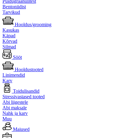
Puidugraanulitest
Bentoniidist
Tarvikud
Hooldus/grooming
Kasukas
Käpad
Kõrvad
Silmad
Sööt
Hooldustooted
Linimendid
Karv
Toidulisandid
Stressivastased tooted
Abi liigestele
Abi maksale
Nahk ja karv
Muu
Maiused