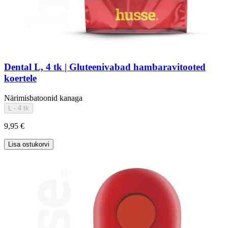
Dental L, 4 tk | Gluteenivabad hambaravitooted
koertele
Närimisbatoonid kanaga
L - 4 tk
9,95 €
Lisa ostukorvi