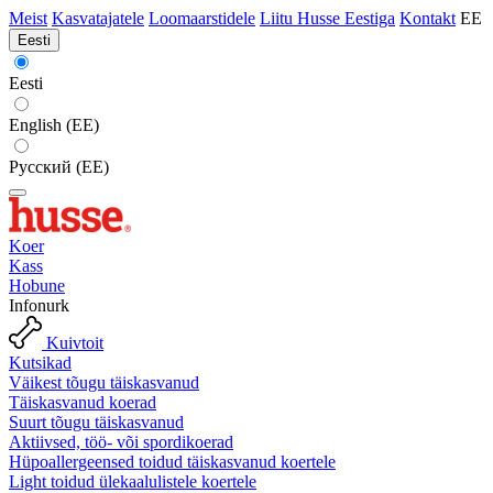
Meist
Kasvatajatele
Loomaarstidele
Liitu Husse Eestiga
Kontakt
EE
Eesti
Eesti
English (EE)
Русский (EE)
Koer
Kass
Hobune
Infonurk
Kuivtoit
Kutsikad
Väikest tõugu täiskasvanud
Täiskasvanud koerad
Suurt tõugu täiskasvanud
Aktiivsed, töö- või spordikoerad
Hüpoallergeensed toidud täiskasvanud koertele
Light toidud ülekaalulistele koertele