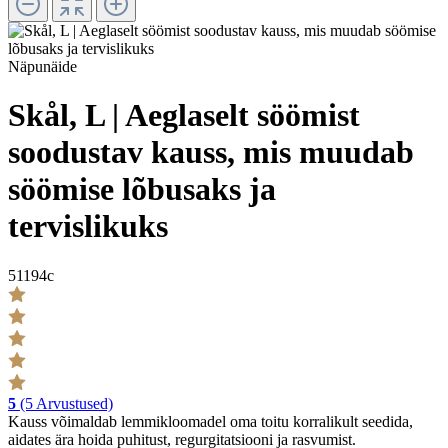
Näpunäide
Skål, L | Aeglaselt söömist
soodustav kauss, mis muudab
söömise lõbusaks ja
tervislikuks
51194c
5
(5 Arvustused)
Kauss võimaldab lemmikloomadel oma toitu korralikult seedida,
aidates ära hoida puhitust, regurgitatsiooni ja rasvumist.