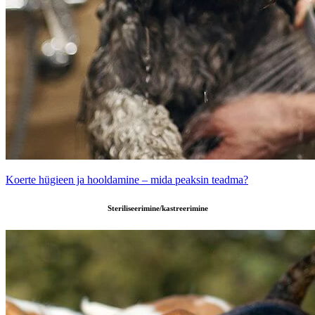
Koerte hügieen ja hooldamine – mida peaksin teadma?
Steriliseerimine/kastreerimine