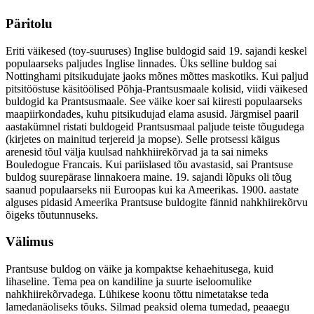
Päritolu
Eriti väikesed (toy-suuruses) Inglise buldogid said 19. sajandi keskel
populaarseks paljudes Inglise linnades. Üks selline buldog sai
Nottinghami pitsikudujate jaoks mõnes mõttes maskotiks. Kui paljud
pitsitööstuse käsitöölised Põhja-Prantsusmaale kolisid, viidi väikesed
buldogid ka Prantsusmaale. See väike koer sai kiiresti populaarseks
maapiirkondades, kuhu pitsikudujad elama asusid. Järgmisel paaril
aastakümnel ristati buldogeid Prantsusmaal paljude teiste tõugudega
(kirjetes on mainitud terjereid ja mopse). Selle protsessi käigus
arenesid tõul välja kuulsad nahkhiirekõrvad ja ta sai nimeks
Bouledogue Francais. Kui pariislased tõu avastasid, sai Prantsuse
buldog suurepärase linnakoera maine. 19. sajandi lõpuks oli tõug
saanud populaarseks nii Euroopas kui ka Ameerikas. 1900. aastate
alguses pidasid Ameerika Prantsuse buldogite fännid nahkhiirekõrvu
õigeks tõutunnuseks.
Välimus
Prantsuse buldog on väike ja kompaktse kehaehitusega, kuid
lihaseline. Tema pea on kandiline ja suurte iseloomulike
nahkhiirekõrvadega. Lühikese koonu tõttu nimetatakse teda
lamedanäoliseks tõuks. Silmad peaksid olema tumedad, peaaegu