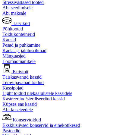
Stressivastased tooted
Abi seedimisele
Abi maksale
Tarvikud
Põhitooted
Toidukonteinerid
Kausid
Pesad ja puhkamine
Kaela- ja jalutusrihmad
Mänguasjad
Loomaomanikele
Kuivtoit
Täiskasvanud kassid
Teraviljavabad toidud
Kassipojad
Light toidud ülekaalulistele kassidele
Kastreeritud/steriliseeritud kassid
Küpses eas kassid
Abi kuseteedele
Konservtoidud
Eksklusiivsed konservid ja einekotikesed
Pasteedid