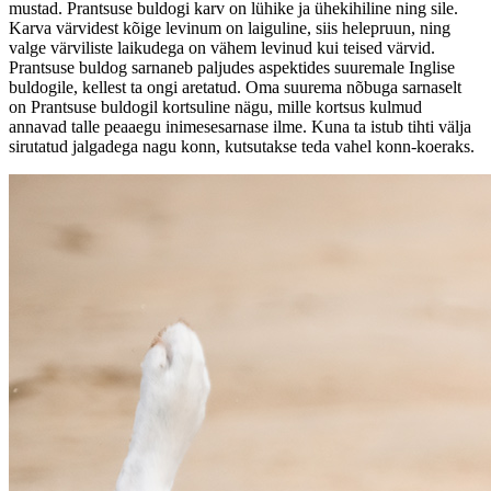
mustad. Prantsuse buldogi karv on lühike ja ühekihiline ning sile.
Karva värvidest kõige levinum on laiguline, siis helepruun, ning
valge värviliste laikudega on vähem levinud kui teised värvid.
Prantsuse buldog sarnaneb paljudes aspektides suuremale Inglise
buldogile, kellest ta ongi aretatud. Oma suurema nõbuga sarnaselt
on Prantsuse buldogil kortsuline nägu, mille kortsus kulmud
annavad talle peaaegu inimesesarnase ilme. Kuna ta istub tihti välja
sirutatud jalgadega nagu konn, kutsutakse teda vahel konn-koeraks.