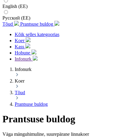
English (EE)
Русский (EE)
Tõud
Prantsuse buldog
Kõik selles kategoorias
Koer
Kass
Hobune
Infonurk
Infonurk
Koer
Tõud
Prantsuse buldog
Prantsuse buldog
Väga mänguhimuline, suurepärane linnakoer