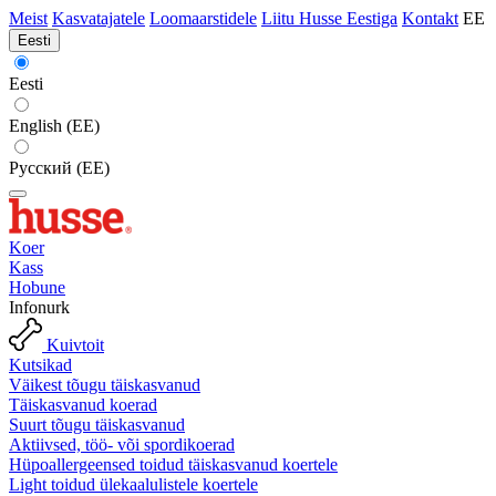
Meist
Kasvatajatele
Loomaarstidele
Liitu Husse Eestiga
Kontakt
EE
Eesti
Eesti
English (EE)
Русский (EE)
Koer
Kass
Hobune
Infonurk
Kuivtoit
Kutsikad
Väikest tõugu täiskasvanud
Täiskasvanud koerad
Suurt tõugu täiskasvanud
Aktiivsed, töö- või spordikoerad
Hüpoallergeensed toidud täiskasvanud koertele
Light toidud ülekaalulistele koertele