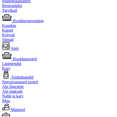
Puidugraanulitest
Bentoniidist
Tarvikud
Hooldus/grooming
Kasukas
Käpad
Kõrvad
Silmad
Sööt
Hooldustooted
Linimendid
Karv
Toidulisandid
Stressivastased tooted
Abi liigestele
Abi maksale
Nahk ja karv
Muu
Maiused