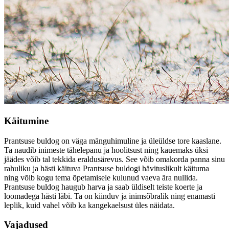
Käitumine
Prantsuse buldog on väga mänguhimuline ja üleüldse tore kaaslane.
Ta naudib inimeste tähelepanu ja hoolitsust ning kauemaks üksi
jäädes võib tal tekkida eraldusärevus. See võib omakorda panna sinu
rahuliku ja hästi käituva Prantsuse buldogi hävituslikult käituma
ning võib kogu tema õpetamisele kulunud vaeva ära nullida.
Prantsuse buldog haugub harva ja saab üldiselt teiste koerte ja
loomadega hästi läbi. Ta on kiinduv ja inimsõbralik ning enamasti
leplik, kuid vahel võib ka kangekaelsust üles näidata.
Vajadused