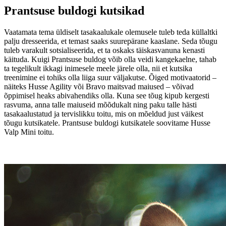
Prantsuse buldogi kutsikad
Vaatamata tema üldiselt tasakaalukale olemusele tuleb teda küllaltki
palju dresseerida, et temast saaks suurepärane kaaslane. Seda tõugu
tuleb varakult sotsialiseerida, et ta oskaks täiskasvanuna kenasti
käituda. Kuigi Prantsuse buldog võib olla veidi kangekaelne, tahab
ta tegelikult ikkagi inimesele meele järele olla, nii et kutsika
treenimine ei tohiks olla liiga suur väljakutse. Õiged motivaatorid –
näiteks Husse Agility või Bravo maitsvad maiused – võivad
õppimisel heaks abivahendiks olla. Kuna see tõug kipub kergesti
rasvuma, anna talle maiuseid mõõdukalt ning paku talle hästi
tasakaalustatud ja tervislikku toitu, mis on mõeldud just väikest
tõugu kutsikatele. Prantsuse buldogi kutsikatele soovitame Husse
Valp Mini toitu.