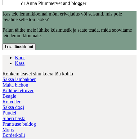
dr Anna Plummer
vet and blogger
Kas teie lemmikloomal mõni erivajadus või seisund, mis pole
tavaline selle tõu jaoks?
Palun täitke meie lühike küsimustik ja saate teada, mida soovitame
teie lemmikloomale.
Leia täiuslik toit
Koer
Kass
Rohkem teavet sinu koera tõu kohta
Saksa lambakoer
Malta bichon
Kuldne retriiver
Beagle
Rotveiler
Saksa dogi
Puudel
Siberi haski
Prantsuse buldog
Mops
Borderkolli