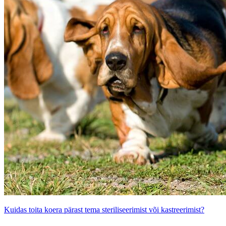
Kuidas toita koera pärast tema steriliseerimist või kastreerimist?