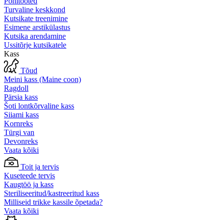
Põhitooted
Turvaline keskkond
Kutsikate treenimine
Esimene arstikülastus
Kutsika arendamine
Ussitõrje kutsikatele
Kass
Tõud
Meini kass (Maine coon)
Ragdoll
Pärsia kass
Šoti lontkõrvaline kass
Siiami kass
Kornreks
Türgi van
Devonreks
Vaata kõiki
Toit ja tervis
Kuseteede tervis
Kaugtöö ja kass
Steriliseeritud/kastreeritud kass
Milliseid trikke kassile õpetada?
Vaata kõiki