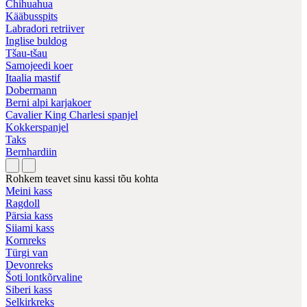
Chihuahua
Kääbusspits
Labradori retriiver
Inglise buldog
Tšau-tšau
Samojeedi koer
Itaalia mastif
Dobermann
Berni alpi karjakoer
Cavalier King Charlesi spanjel
Kokkerspanjel
Taks
Bernhardiin
Rohkem teavet sinu kassi tõu kohta
Meini kass
Ragdoll
Pärsia kass
Siiami kass
Kornreks
Türgi van
Devonreks
Šoti lontkõrvaline
Siberi kass
Selkirkreks