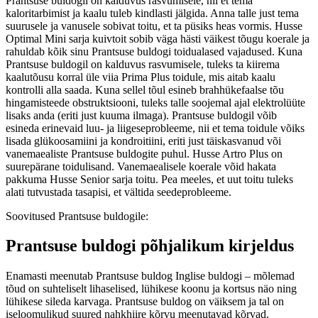
Prantsuse buldogil on kalduvus rasvumisele, nii et tema
kaloritarbimist ja kaalu tuleb kindlasti jälgida. Anna talle just tema
suurusele ja vanusele sobivat toitu, et ta püsiks heas vormis. Husse
Optimal Mini sarja kuivtoit sobib väga hästi väikest tõugu koerale ja
rahuldab kõik sinu Prantsuse buldogi toidualased vajadused. Kuna
Prantsuse buldogil on kalduvus rasvumisele, tuleks ta kiirema
kaalutõusu korral üle viia Prima Plus toidule, mis aitab kaalu
kontrolli alla saada. Kuna sellel tõul esineb brahhükefaalse tõu
hingamisteede obstruktsiooni, tuleks talle soojemal ajal elektrolüüte
lisaks anda (eriti just kuuma ilmaga). Prantsuse buldogil võib
esineda erinevaid luu- ja liigeseprobleeme, nii et tema toidule võiks
lisada glükoosamiini ja kondroitiini, eriti just täiskasvanud või
vanemaealiste Prantsuse buldogite puhul. Husse Artro Plus on
suurepärane toidulisand. Vanemaealisele koerale võid hakata
pakkuma Husse Senior sarja toitu. Pea meeles, et uut toitu tuleks
alati tutvustada tasapisi, et vältida seedeprobleeme.
Soovitused Prantsuse buldogile:
Prantsuse buldogi põhjalikum kirjeldus
Enamasti meenutab Prantsuse buldog Inglise buldogi – mõlemad
tõud on suhteliselt lihaselised, lühikese koonu ja kortsus näo ning
lühikese sileda karvaga. Prantsuse buldog on väiksem ja tal on
iseloomulikud suured nahkhiire kõrvu meenutavad kõrvad.