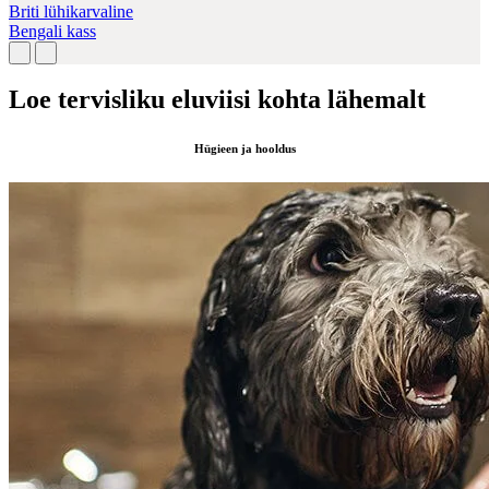
Briti lühikarvaline
Bengali kass
Loe tervisliku eluviisi kohta lähemalt
Hügieen ja hooldus