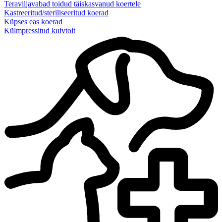
Teraviljavabad toidud täiskasvanud koertele
Kastreeritud/steriliseeritud koerad
Küpses eas koerad
Külmpressitud kuivtoit