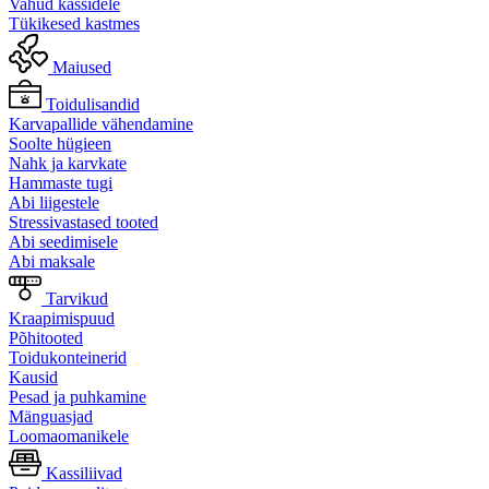
Vahud kassidele
Tükikesed kastmes
Maiused
Toidulisandid
Karvapallide vähendamine
Soolte hügieen
Nahk ja karvkate
Hammaste tugi
Abi liigestele
Stressivastased tooted
Abi seedimisele
Abi maksale
Tarvikud
Kraapimispuud
Põhitooted
Toidukonteinerid
Kausid
Pesad ja puhkamine
Mänguasjad
Loomaomanikele
Kassiliivad