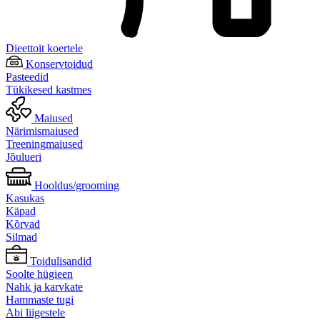
Dieettoit koertele
Konservtoidud
Pasteedid
Tükikesed kastmes
Maiused
Närimismaiused
Treeningmaiused
Jõulueri
Hooldus/grooming
Kasukas
Käpad
Kõrvad
Silmad
Toidulisandid
Soolte hügieen
Nahk ja karvkate
Hammaste tugi
Abi liigestele