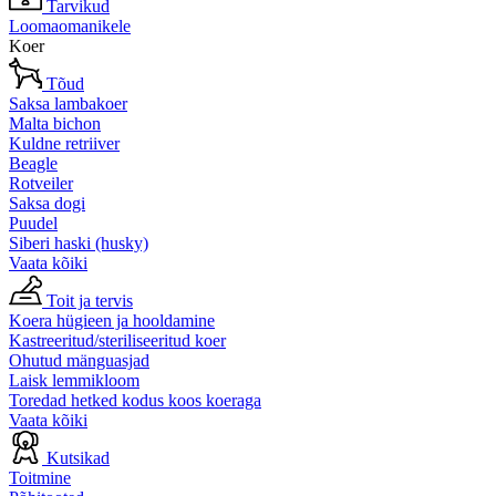
Tarvikud
Loomaomanikele
Koer
Tõud
Saksa lambakoer
Malta bichon
Kuldne retriiver
Beagle
Rotveiler
Saksa dogi
Puudel
Siberi haski (husky)
Vaata kõiki
Toit ja tervis
Koera hügieen ja hooldamine
Kastreeritud/steriliseeritud koer
Ohutud mänguasjad
Laisk lemmikloom
Toredad hetked kodus koos koeraga
Vaata kõiki
Kutsikad
Toitmine