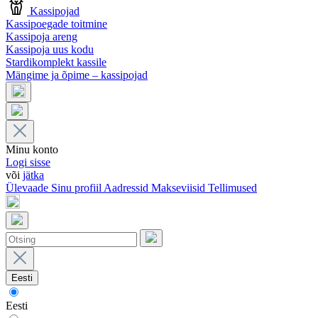
Kassipojad
Kassipoegade toitmine
Kassipoja areng
Kassipoja uus kodu
Stardikomplekt kassile
Mängime ja õpime – kassipojad
Minu konto
Logi sisse
või
jätka
Ülevaade
Sinu profiil
Aadressid
Makseviisid
Tellimused
Eesti
Eesti