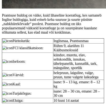
Prantsuse buldog on väike, kuid lihaseline koeratõug, kes sarnaneb
Inglise buldogiga, kuid erineb keha suuruse ja suurte püstiste
„nahkhiirekõrvade“ poolest. Prantsuse buldog on üks
populaarsemaid väikseid koeratõuge ja on suurepärane kaaslane
sõltumata sellest, kas elad maal või kesklinnas.
Päritoluriik:
Inglismaa, Prantsusmaa
Rühm 9, alarühm 11
FCI klassifikatsioon:
Kääbusmolossid
kiinduv, muretu, elav,
seltskondlik, innukas,
Iseloom:
tähelepanelik, kannatlik, tark,
mänguline, sportlik
helepruun, laiguline, valge,
Värvid:
pruun, tume valgete laikudega
isane: 9 – 13 kg, emane: 8 – 12
Kaal:
kg
isane: 28 – 30 cm, emane: 28 –
Turjakõrgus:
30 cm
Eluiga:
10 kuni 14 aastat