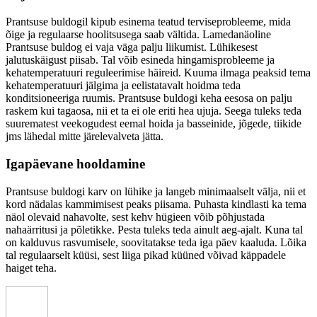
Prantsuse buldogil kipub esinema teatud terviseprobleeme, mida
õige ja regulaarse hoolitsusega saab vältida. Lamedanäoline
Prantsuse buldog ei vaja väga palju liikumist. Lühikesest
jalutuskäigust piisab. Tal võib esineda hingamisprobleeme ja
kehatemperatuuri reguleerimise häireid. Kuuma ilmaga peaksid tema
kehatemperatuuri jälgima ja eelistatavalt hoidma teda
konditsioneeriga ruumis. Prantsuse buldogi keha eesosa on palju
raskem kui tagaosa, nii et ta ei ole eriti hea ujuja. Seega tuleks teda
suurematest veekogudest eemal hoida ja basseinide, jõgede, tiikide
jms lähedal mitte järelevalveta jätta.
Igapäevane hooldamine
Prantsuse buldogi karv on lühike ja langeb minimaalselt välja, nii et
kord nädalas kammimisest peaks piisama. Puhasta kindlasti ka tema
näol olevaid nahavolte, sest kehv hügieen võib põhjustada
nahaärritusi ja põletikke. Pesta tuleks teda ainult aeg-ajalt. Kuna tal
on kalduvus rasvumisele, soovitatakse teda iga päev kaaluda. Lõika
tal regulaarselt küüsi, sest liiga pikad küüned võivad käppadele
haiget teha.