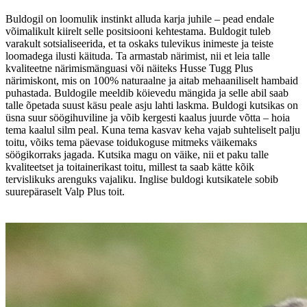
Buldogil on loomulik instinkt alluda karja juhile – pead endale
võimalikult kiirelt selle positsiooni kehtestama. Buldogit tuleb
varakult sotsialiseerida, et ta oskaks tulevikus inimeste ja teiste
loomadega ilusti käituda. Ta armastab närimist, nii et leia talle
kvaliteetne närimismänguasi või näiteks Husse Tugg Plus
närimiskont, mis on 100% naturaalne ja aitab mehaaniliselt hambaid
puhastada. Buldogile meeldib köievedu mängida ja selle abil saab
talle õpetada suust käsu peale asju lahti laskma. Buldogi kutsikas on
üsna suur söögihuviline ja võib kergesti kaalus juurde võtta – hoia
tema kaalul silm peal. Kuna tema kasvav keha vajab suhteliselt palju
toitu, võiks tema päevase toidukoguse mitmeks väikemaks
söögikorraks jagada. Kutsika magu on väike, nii et paku talle
kvaliteetset ja toitainerikast toitu, millest ta saab kätte kõik
tervislikuks arenguks vajaliku. Inglise buldogi kutsikatele sobib
suurepäraselt Valp Plus toit.