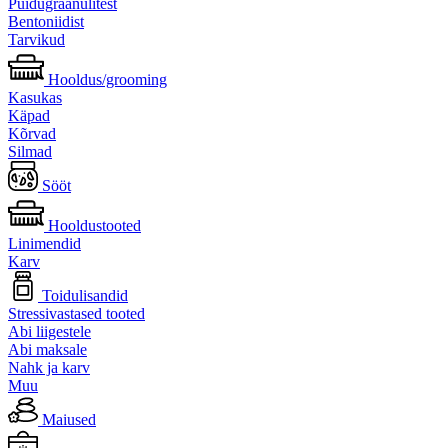
Puidugraanulitest
Bentoniidist
Tarvikud
Hooldus/grooming
Kasukas
Käpad
Kõrvad
Silmad
Sööt
Hooldustooted
Linimendid
Karv
Toidulisandid
Stressivastased tooted
Abi liigestele
Abi maksale
Nahk ja karv
Muu
Maiused