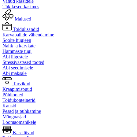
Vahud kassidele
Tükikesed kastmes
Maiused
Toidulisandid
Karvapallide vähendamine
Soolte hügieen
Nahk ja karvkate
Hammaste tugi
Abi liigestele
Stressivastased tooted
Abi seedimisele
Abi maksale
Tarvikud
Kraapimispuud
Põhitooted
Toidukonteinerid
Kausid
Pesad ja puhkamine
Mänguasjad
Loomaomanikele
Kassiliivad