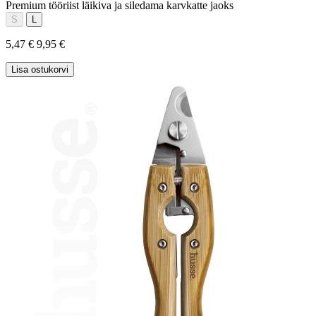
Premium tööriist läikiva ja siledama karvkatte jaoks
S
L
5,47 €
9,95 €
Lisa ostukorvi