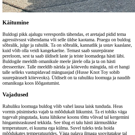
Käitumine
Buldogi pikk ajalugu verespordis tähendas, et aretajad pidid tema
agressiivsust vähendama või selle üldse kaotama. Praegu on buldog
sõbralik, julge ja rahulik. Ta on sõbralik, kannatlik ja ustav kaaslane,
kuid võib olla veidi kangekaelne. Temast saab suurepärane
pereloom, sest ta saab üldiselt laste ja teiste loomadega hästi läbi.
Buldogile meeldib omanikule meele järele olla ja ta on hästi
dresseeritav. Talle meeldib närida ja köievedu mängida, nii et hangi
talle selleks vastupidavad mänguasjad (Husse Knot Toy sobib
suurepäraselt köieveoks). Üldiselt on ta rahuliku loomuga ja naudib
omanikuga koos lõõgastumist.
Vajadused
Rahuliku loomuga buldog võib vahel lausa laisk tunduda. Heas
vormis püsimiseks vajab ta mõõdukalt liikumist. Ta ei tohiks väga
tugevalt pingutada, kuna lühikese koonu tõttu võivad tal kergemini
hingamisraskused tekkida. See tõug ei talu hästi äärmuslikke
temperatuure, ei kuuma ega külma. Suvel tuleks teda hoida
mõõdukates temperatuurides. Väga palava ilmaga soovitatakse tal