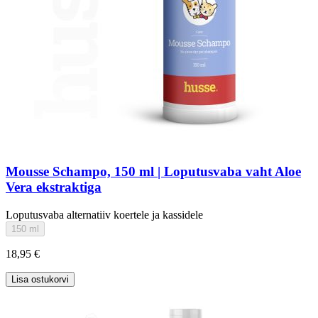
Mousse Schampo, 150 ml | Loputusvaba vaht Aloe
Vera ekstraktiga
Loputusvaba alternatiiv koertele ja kassidele
150 ml
18,95 €
Lisa ostukorvi