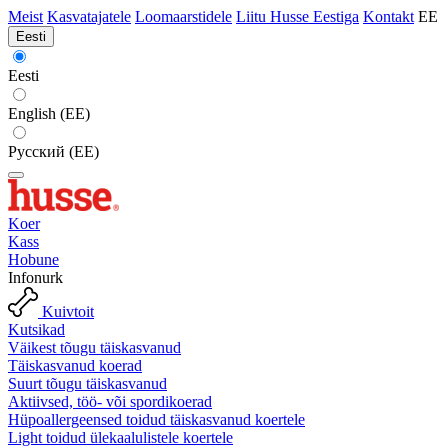
Meist
Kasvatajatele
Loomaarstidele
Liitu Husse Eestiga
Kontakt
EE
Eesti
Eesti
English (EE)
Русский (EE)
Koer
Kass
Hobune
Infonurk
Kuivtoit
Kutsikad
Väikest tõugu täiskasvanud
Täiskasvanud koerad
Suurt tõugu täiskasvanud
Aktiivsed, töö- või spordikoerad
Hüpoallergeensed toidud täiskasvanud koertele
Light toidud ülekaalulistele koertele