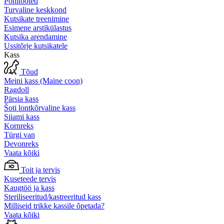
Põhitooted
Turvaline keskkond
Kutsikate treenimine
Esimene arstikülastus
Kutsika arendamine
Ussitõrje kutsikatele
Kass
Tõud
Meini kass (Maine coon)
Ragdoll
Pärsia kass
Šoti lontkõrvaline kass
Siiami kass
Kornreks
Türgi van
Devonreks
Vaata kõiki
Toit ja tervis
Kuseteede tervis
Kaugtöö ja kass
Steriliseeritud/kastreeritud kass
Milliseid trikke kassile õpetada?
Vaata kõiki