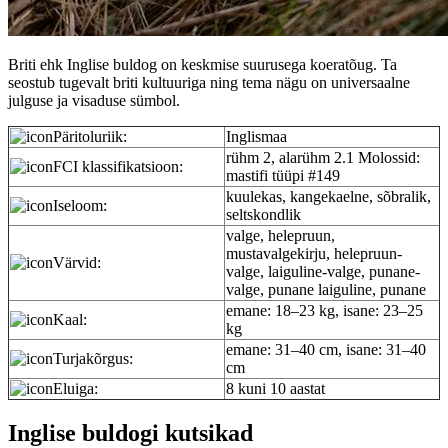
Briti ehk Inglise buldog on keskmise suurusega koeratõug. Ta
seostub tugevalt briti kultuuriga ning tema nägu on universaalne
julguse ja visaduse sümbol.
Päritoluriik:
Inglismaa
rühm 2, alarühm 2.1 Molossid:
FCI klassifikatsioon:
mastifi tüüpi #149
kuulekas, kangekaelne, sõbralik,
Iseloom:
seltskondlik
valge, helepruun,
mustavalgekirju, helepruun-
Värvid:
valge, laiguline-valge, punane-
valge, punane laiguline, punane
emane: 18–23 kg, isane: 23–25
Kaal:
kg
emane: 31–40 cm, isane: 31–40
Turjakõrgus:
cm
Eluiga:
8 kuni 10 aastat
Inglise buldogi kutsikad