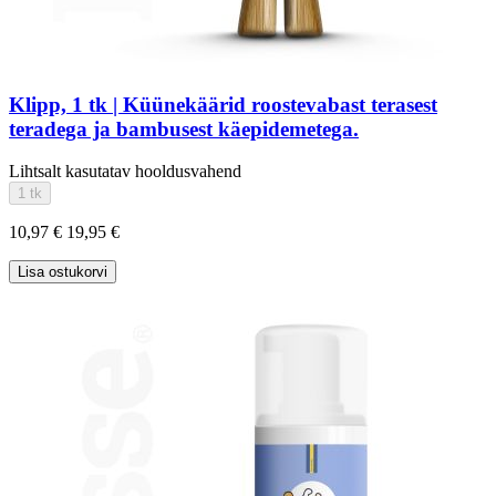
Klipp, 1 tk | Küünekäärid roostevabast terasest
teradega ja bambusest käepidemetega.
Lihtsalt kasutatav hooldusvahend
1 tk
10,97 €
19,95 €
Lisa ostukorvi