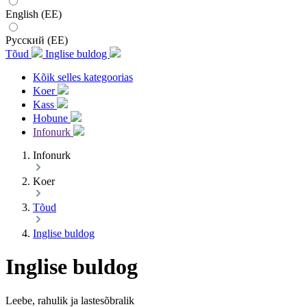
English (EE)
Русский (EE)
Tõud
Inglise buldog
Kõik selles kategoorias
Koer
Kass
Hobune
Infonurk
Infonurk
Koer
Tõud
Inglise buldog
Inglise buldog
Leebe, rahulik ja lastesõbralik