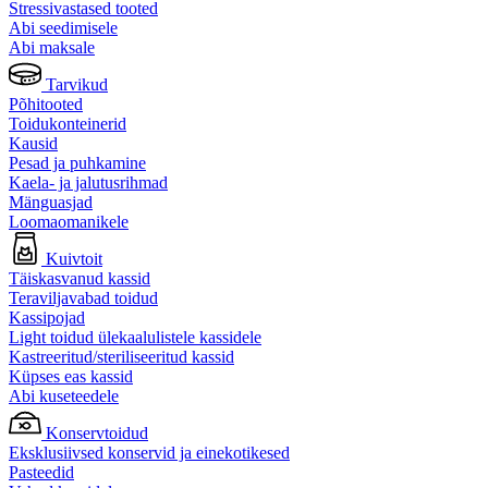
Stressivastased tooted
Abi seedimisele
Abi maksale
Tarvikud
Põhitooted
Toidukonteinerid
Kausid
Pesad ja puhkamine
Kaela- ja jalutusrihmad
Mänguasjad
Loomaomanikele
Kuivtoit
Täiskasvanud kassid
Teraviljavabad toidud
Kassipojad
Light toidud ülekaalulistele kassidele
Kastreeritud/steriliseeritud kassid
Küpses eas kassid
Abi kuseteedele
Konservtoidud
Eksklusiivsed konservid ja einekotikesed
Pasteedid