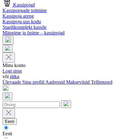
Kassipojad
Kassipoegade toitmine
Kassipoja areng
Kassipoja uus kodu
Stardikomplekt kassile
Mängime ja õpime – kassipojad
Minu konto
Logi sisse
või
jätka
Ülevaade
Sinu profiil
Aadressid
Makseviisid
Tellimused
Eesti
Eesti