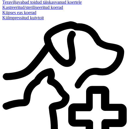
Teraviljavabad toidud täiskasvanud koertele
Kastreeritud/steriliseeritud koerad
Küpses eas koerad
Külmpressitud kuivtoit