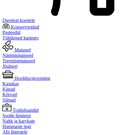
Dieettoit koertele
Konservtoidud
Pasteedid
Tükikesed kastmes
Maiused
Närimismaiused
Treeningmaiused
Jõulueri
Hooldus/grooming
Kasukas
Käpad
Kõrvad
Silmad
Toidulisandid
Soolte hügieen
Nahk ja karvkate
Hammaste tugi
Abi liigestele