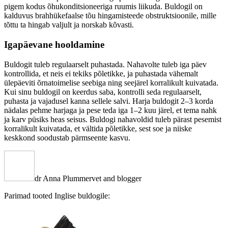
pigem kodus õhukonditsioneeriga ruumis liikuda. Buldogil on
kalduvus brahhükefaalse tõu hingamisteede obstruktsioonile, mille
tõttu ta hingab valjult ja norskab kõvasti.
Igapäevane hooldamine
Buldogit tuleb regulaarselt puhastada. Nahavolte tuleb iga päev
kontrollida, et neis ei tekiks põletikke, ja puhastada vähemalt
ülepäeviti õrnatoimelise seebiga ning seejärel korralikult kuivatada.
Kui sinu buldogil on keerdus saba, kontrolli seda regulaarselt,
puhasta ja vajadusel kanna sellele salvi. Harja buldogit 2–3 korda
nädalas pehme harjaga ja pese teda iga 1–2 kuu järel, et tema nahk
ja karv püsiks heas seisus. Buldogi nahavoldid tuleb pärast pesemist
korralikult kuivatada, et vältida põletikke, sest soe ja niiske
keskkond soodustab pärmseente kasvu.
dr Anna Plummer
vet and blogger
Parimad tooted Inglise buldogile: