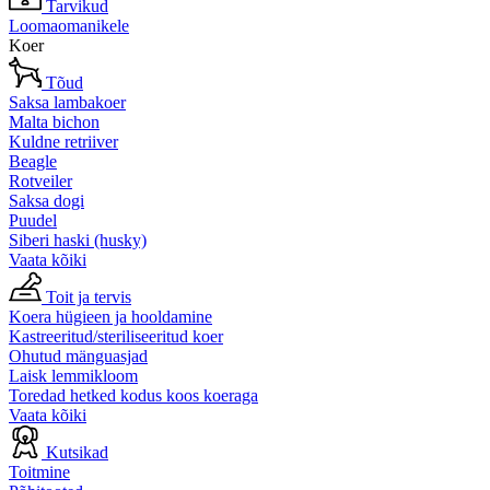
Tarvikud
Loomaomanikele
Koer
Tõud
Saksa lambakoer
Malta bichon
Kuldne retriiver
Beagle
Rotveiler
Saksa dogi
Puudel
Siberi haski (husky)
Vaata kõiki
Toit ja tervis
Koera hügieen ja hooldamine
Kastreeritud/steriliseeritud koer
Ohutud mänguasjad
Laisk lemmikloom
Toredad hetked kodus koos koeraga
Vaata kõiki
Kutsikad
Toitmine