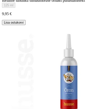
Ideaalne tundliku silmaümbruse õrnaks puhastamiseks
125 ml
9,95 €
Lisa ostukorvi