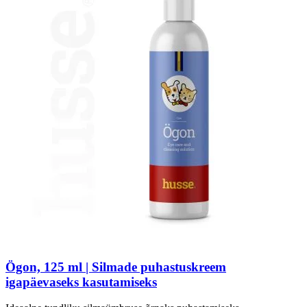
Ögon, 125 ml | Silmade puhastuskreem
igapäevaseks kasutamiseks