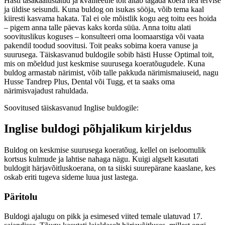
Hästi tasakaalustatud ja kvaliteetne toit aitab tagada koera hea tervise
ja üldise seisundi. Kuna buldog on isukas sööja, võib tema kaal
kiiresti kasvama hakata. Tal ei ole mõistlik kogu aeg toitu ees hoida
– pigem anna talle päevas kaks korda süüa. Anna toitu alati
soovituslikus koguses – konsulteeri oma loomaarstiga või vaata
pakendil toodud soovitusi. Toit peaks sobima koera vanuse ja
suurusega. Täiskasvanud buldogile sobib hästi Husse Optimal toit,
mis on mõeldud just keskmise suurusega koeratõugudele. Kuna
buldog armastab närimist, võib talle pakkuda närimismaiuseid, nagu
Husse Tandrep Plus, Dental või Tugg, et ta saaks oma
närimisvajadust rahuldada.
Soovitused täiskasvanud Inglise buldogile:
Inglise buldogi põhjalikum kirjeldus
Buldog on keskmise suurusega koeratõug, kellel on iseloomulik
kortsus kulmude ja lahtise nahaga nägu. Kuigi algselt kasutati
buldogit härjavõitluskoerana, on ta siiski suurepärane kaaslane, kes
oskab eriti tugeva sideme luua just lastega.
Päritolu
Buldogi ajalugu on pikk ja esimesed viited temale ulatuvad 17.