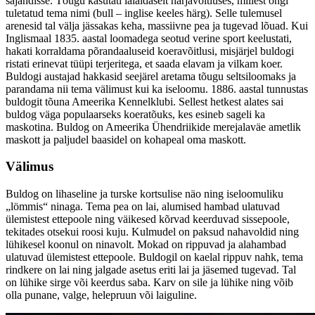
sajandisse. Tõugu kasutati laialdaselt härjavõitluses, millest ongi
tuletatud tema nimi (bull – inglise keeles härg). Selle tulemusel
arenesid tal välja jässakas keha, massiivne pea ja tugevad lõuad. Kui
Inglismaal 1835. aastal loomadega seotud verine sport keelustati,
hakati korraldama põrandaaluseid koeravõitlusi, misjärjel buldogi
ristati erinevat tüüpi terjeritega, et saada elavam ja vilkam koer.
Buldogi austajad hakkasid seejärel aretama tõugu seltsiloomaks ja
parandama nii tema välimust kui ka iseloomu. 1886. aastal tunnustas
buldogit tõuna Ameerika Kennelklubi. Sellest hetkest alates sai
buldog väga populaarseks koeratõuks, kes esineb sageli ka
maskotina. Buldog on Ameerika Ühendriikide merejalaväe ametlik
maskott ja paljudel baasidel on kohapeal oma maskott.
Välimus
Buldog on lihaseline ja turske kortsulise näo ning iseloomuliku
„lömmis“ ninaga. Tema pea on lai, alumised hambad ulatuvad
ülemistest ettepoole ning väikesed kõrvad keerduvad sissepoole,
tekitades otsekui roosi kuju. Kulmudel on paksud nahavoldid ning
lühikesel koonul on ninavolt. Mokad on rippuvad ja alahambad
ulatuvad ülemistest ettepoole. Buldogil on kaelal rippuv nahk, tema
rindkere on lai ning jalgade asetus eriti lai ja jäsemed tugevad. Tal
on lühike sirge või keerdus saba. Karv on sile ja lühike ning võib
olla punane, valge, helepruun või laiguline.