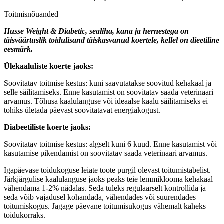
Toitmisnõuanded
Husse Weight & Diabetic, sealiha, kana ja hernestega on
täisväärtuslik toidulisand täiskasvanud koertele, kellel on dieetiline
eesmärk.
Ülekaaluliste koerte jaoks:
Soovitatav toitmise kestus: kuni saavutatakse soovitud kehakaal ja
selle säilitamiseks. Enne kasutamist on soovitatav saada veterinaari
arvamus. Tõhusa kaalulanguse või ideaalse kaalu säilitamiseks ei
tohiks ületada päevast soovitatavat energiakogust.
Diabeetiliste koerte jaoks:
Soovitatav toitmise kestus: algselt kuni 6 kuud. Enne kasutamist või
kasutamise pikendamist on soovitatav saada veterinaari arvamus.
Igapäevase toidukoguse leiate toote purgil olevast toitumistabelist.
Järkjärgulise kaalulanguse jaoks peaks teie lemmiklooma kehakaal
vähendama 1-2% nädalas. Seda tuleks regulaarselt kontrollida ja
seda võib vajadusel kohandada, vähendades või suurendades
toitumiskogus. Jagage päevane toitumisukogus vähemalt kaheks
toidukorraks.