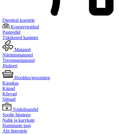
Dieettoit koertele
Konservtoidud
Pasteedid
Tükikesed kastmes
Maiused
Närimismaiused
Treeningmaiused
Jõulueri
Hooldus/grooming
Kasukas
Käpad
Kõrvad
Silmad
Toidulisandid
Soolte hügieen
Nahk ja karvkate
Hammaste tugi
Abi liigestele