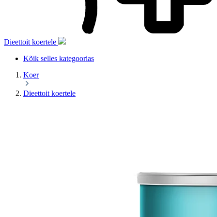
Dieettoit koertele
Kõik selles kategoorias
Koer
Dieettoit koertele