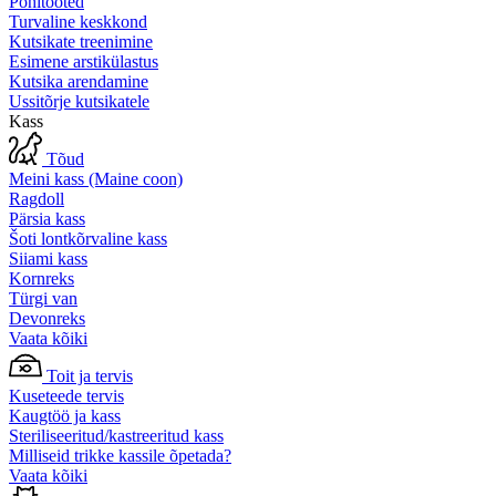
Põhitooted
Turvaline keskkond
Kutsikate treenimine
Esimene arstikülastus
Kutsika arendamine
Ussitõrje kutsikatele
Kass
Tõud
Meini kass (Maine coon)
Ragdoll
Pärsia kass
Šoti lontkõrvaline kass
Siiami kass
Kornreks
Türgi van
Devonreks
Vaata kõiki
Toit ja tervis
Kuseteede tervis
Kaugtöö ja kass
Steriliseeritud/kastreeritud kass
Milliseid trikke kassile õpetada?
Vaata kõiki