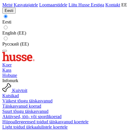
Meist
Kasvatajatele
Loomaarstidele
Liitu Husse Eestiga
Kontakt
EE
Eesti
Eesti
English (EE)
Русский (EE)
Koer
Kass
Hobune
Infonurk
Kuivtoit
Kutsikad
Väikest tõugu täiskasvanud
Täiskasvanud koerad
Suurt tõugu täiskasvanud
Aktiivsed, töö- või spordikoerad
Hüpoallergeensed toidud täiskasvanud koertele
Light toidud ülekaalulistele koertele