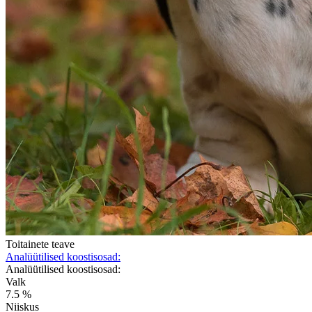
Toitainete teave
Analüütilised koostisosad:
Analüütilised koostisosad:
Valk
7.5 %
Niiskus