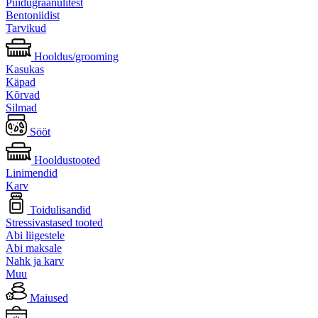
Puidugraanulitest
Bentoniidist
Tarvikud
Hooldus/grooming
Kasukas
Käpad
Kõrvad
Silmad
Sööt
Hooldustooted
Linimendid
Karv
Toidulisandid
Stressivastased tooted
Abi liigestele
Abi maksale
Nahk ja karv
Muu
Maiused