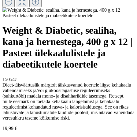
Weight & Diabetic, sealiha,
kana ja hernestega, 400 g x 12 |
Pasteet ülekaalulistele ja
diabeetikutele koertele
15054c
Dieet-täisväärtuslik märgtoit täiskasvanud koertele liigse kehakaalu
vähendamiseks ja/või glükoositagastuse reguleerimiseks
(suhkurtõbi) madala mono- ja disahhariidide tasemega. Retsept,
mille eesmärk on toetada kehakaalu langetamist ja kehakaalu
reguleerimist kohandatud rasva- ja kalorisisaldusega. See on rikas
lahustuvate ja lahustumatute kiudude poolest, mis aitavad vähendada
veresuhkru taseme kõikumise riski.
19,99 €