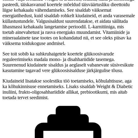
pasteedi, täiskasvanud koertele mõeldud täisväärtusliku dieettoidu
liigse kehakaalu vähendamiseks. See sisaldab väiksemat
energiatihedust, kuid sisaldab rohkelt kiudaineid, et anda varasemale
küllastustundele. Valgusisaldust suurendatakse, et aidata säilitada
lihasmassi kehakaalu langetamise perioodil. L-karnitiiniga, mis
toetab ainevahetust ja rasva energiaks muundamist. Vitamiinide ja
mineraalainete tase tootes on kohandatud nii, et see oleks piisav ka
väiksema toidukoguse andmisel.
See toit sobib ka suhkruhaigetele koertele glükoosivarude
reguleerimiseks madala mono- ja disahhariidide tasemega.
Suurenenud kiudainete sisaldus ja aeglaselt vabanevate süsivesikute
kasutamine tagavad vere glükoosisisalduse järkjärgulise tõusu.
Kiudaineid lisatakse soolestiku töö toetamiseks, kõhulahtisuse, aga
ka kõhukinnisuse ennetamiseks. Lisaks sisaldab Weight & Diabetic
inuliini, frukto-oligosahhariidide allikat, prebiootikumi, mis aitab
toetada tervet seedimist.