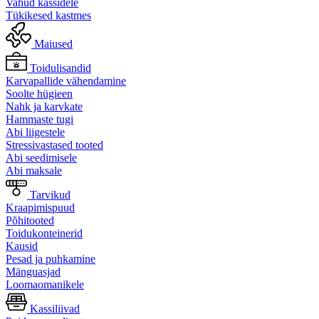
Vahud kassidele
Tükikesed kastmes
Maiused
Toidulisandid
Karvapallide vähendamine
Soolte hügieen
Nahk ja karvkate
Hammaste tugi
Abi liigestele
Stressivastased tooted
Abi seedimisele
Abi maksale
Tarvikud
Kraapimispuud
Põhitooted
Toidukonteinerid
Kausid
Pesad ja puhkamine
Mänguasjad
Loomaomanikele
Kassiliivad