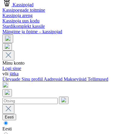
Kassipojad
Kassipoegade toitmine
Kassipoja areng
Kassipoja uus kodu
Stardikomplekt kassile
Mängime ja õpime – kassipojad
Minu konto
Logi sisse
või
jätka
Ülevaade
Sinu profiil
Aadressid
Makseviisid
Tellimused
Eesti
Eesti