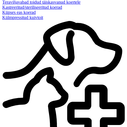
Teraviljavabad toidud täiskasvanud koertele
Kastreeritud/steriliseeritud koerad
Küpses eas koerad
Külmpressitud kuivtoit