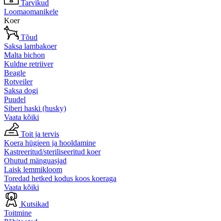
Tarvikud
Loomaomanikele
Koer
Tõud
Saksa lambakoer
Malta bichon
Kuldne retriiver
Beagle
Rotveiler
Saksa dogi
Puudel
Siberi haski (husky)
Vaata kõiki
Toit ja tervis
Koera hügieen ja hooldamine
Kastreeritud/steriliseeritud koer
Ohutud mänguasjad
Laisk lemmikloom
Toredad hetked kodus koos koeraga
Vaata kõiki
Kutsikad
Toitmine