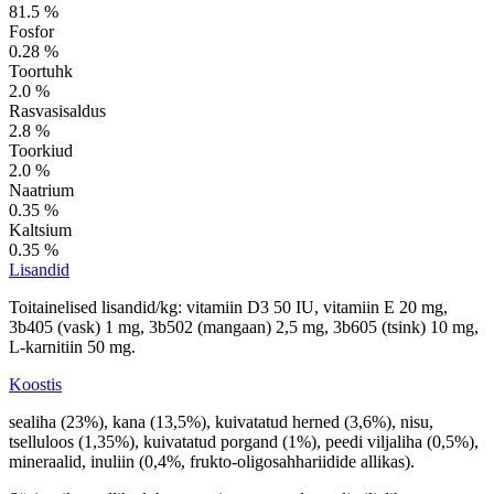
81.5 %
Fosfor
0.28 %
Toortuhk
2.0 %
Rasvasisaldus
2.8 %
Toorkiud
2.0 %
Naatrium
0.35 %
Kaltsium
0.35 %
Lisandid
Toitainelised lisandid/kg: vitamiin D3 50 IU, vitamiin E 20 mg,
3b405 (vask) 1 mg, 3b502 (mangaan) 2,5 mg, 3b605 (tsink) 10 mg,
L-karnitiin 50 mg.
Koostis
sealiha (23%), kana (13,5%), kuivatatud herned (3,6%), nisu,
tselluloos (1,35%), kuivatatud porgand (1%), peedi viljaliha (0,5%),
mineraalid, inuliin (0,4%, frukto-oligosahhariidide allikas).