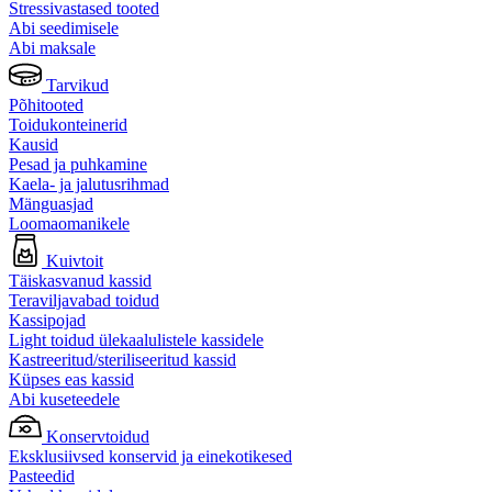
Stressivastased tooted
Abi seedimisele
Abi maksale
Tarvikud
Põhitooted
Toidukonteinerid
Kausid
Pesad ja puhkamine
Kaela- ja jalutusrihmad
Mänguasjad
Loomaomanikele
Kuivtoit
Täiskasvanud kassid
Teraviljavabad toidud
Kassipojad
Light toidud ülekaalulistele kassidele
Kastreeritud/steriliseeritud kassid
Küpses eas kassid
Abi kuseteedele
Konservtoidud
Eksklusiivsed konservid ja einekotikesed
Pasteedid