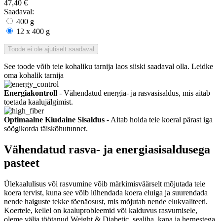
47,40 €
Saadaval:
400 g
12 x 400 g
Toode ei ole ajutiselt saadaval
See toode võib teie kohaliku tarnija laos siiski saadaval olla. Leidke
oma kohalik tarnija
Energiakontroll
- Vähendatud energia- ja rasvasisaldus, mis aitab
toetada kaalujälgimist.
Optimaalne Kiudaine Sisaldus
- Aitab hoida teie koeral pärast iga
söögikorda täiskõhutunnet.
Vähendatud rasva- ja energiasisaldusega
pasteet
Ülekaalulisus või rasvumine võib märkimisväärselt mõjutada teie
koera tervist, kuna see võib lühendada koera eluiga ja suurendada
nende haiguste tekke tõenäosust, mis mõjutab nende elukvaliteeti.
Koertele, kellel on kaaluprobleemid või kalduvus rasvumisele,
oleme välja töötanud Weight & Diabetic, sealiha, kana ja hernestega