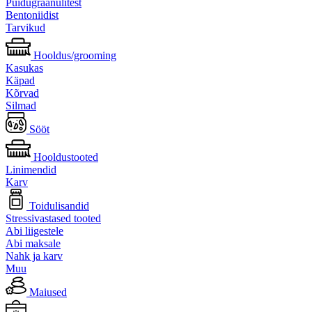
Puidugraanulitest
Bentoniidist
Tarvikud
Hooldus/grooming
Kasukas
Käpad
Kõrvad
Silmad
Sööt
Hooldustooted
Linimendid
Karv
Toidulisandid
Stressivastased tooted
Abi liigestele
Abi maksale
Nahk ja karv
Muu
Maiused