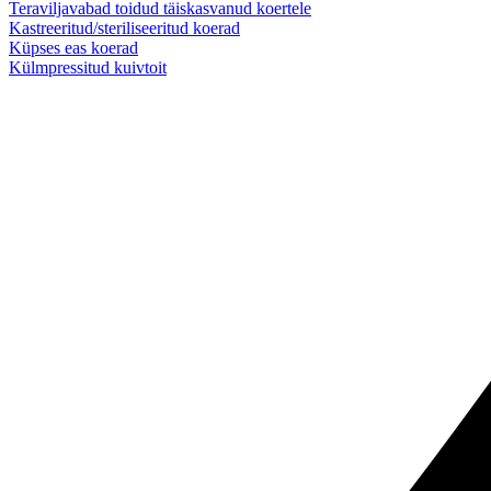
Teraviljavabad toidud täiskasvanud koertele
Kastreeritud/steriliseeritud koerad
Küpses eas koerad
Külmpressitud kuivtoit