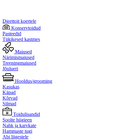
Dieettoit koertele
Konservtoidud
Pasteedid
Tükikesed kastmes
Maiused
Närimismaiused
Treeningmaiused
Jõulueri
Hooldus/grooming
Kasukas
Käpad
Kõrvad
Silmad
Toidulisandid
Soolte hügieen
Nahk ja karvkate
Hammaste tugi
Abi liigestele