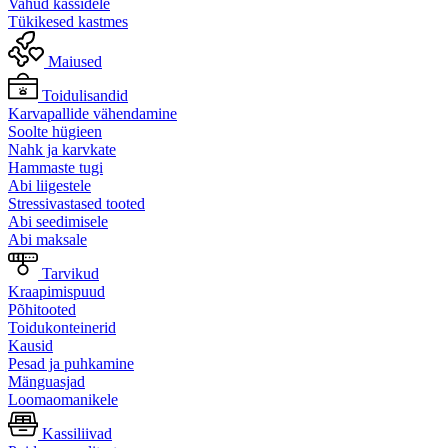
Vahud kassidele
Tükikesed kastmes
Maiused
Toidulisandid
Karvapallide vähendamine
Soolte hügieen
Nahk ja karvkate
Hammaste tugi
Abi liigestele
Stressivastased tooted
Abi seedimisele
Abi maksale
Tarvikud
Kraapimispuud
Põhitooted
Toidukonteinerid
Kausid
Pesad ja puhkamine
Mänguasjad
Loomaomanikele
Kassiliivad