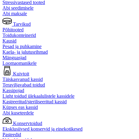
Stressivastased tooted
Abi seedimisele
Abi maksale
Tarvikud
Põhitooted
Toidukonteinerid
Kausid
Pesad ja puhkamine
Kaela- ja jalutusrihmad
Mänguasjad
Loomaomanikele
Kuivtoit
Täiskasvanud kassid
Teraviljavabad toidud
Kassipojad
Light toidud ülekaalulistele kassidele
Kastreeritud/steriliseeritud kassid
Küpses eas kassid
Abi kuseteedele
Konservtoidud
Eksklusiivsed konservid ja einekotikesed
Pasteedid