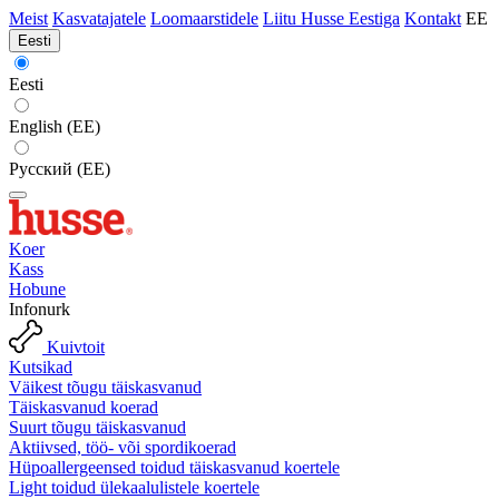
Meist
Kasvatajatele
Loomaarstidele
Liitu Husse Eestiga
Kontakt
EE
Eesti
Eesti
English (EE)
Русский (EE)
Koer
Kass
Hobune
Infonurk
Kuivtoit
Kutsikad
Väikest tõugu täiskasvanud
Täiskasvanud koerad
Suurt tõugu täiskasvanud
Aktiivsed, töö- või spordikoerad
Hüpoallergeensed toidud täiskasvanud koertele
Light toidud ülekaalulistele koertele