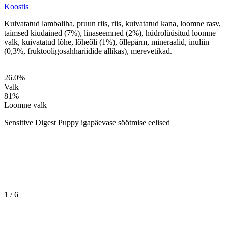
Koostis
Kuivatatud lambaliha, pruun riis, riis, kuivatatud kana, loomne rasv,
taimsed kiudained (7%), linaseemned (2%), hüdrolüüsitud loomne
valk, kuivatatud lõhe, lõheõli (1%), õllepärm, mineraalid, inuliin
(0,3%, fruktooligosahhariidide allikas), merevetikad.
26.0
%
Valk
81
%
Loomne valk
Sensitive Digest Puppy igapäevase söötmise eelised
1
/
6