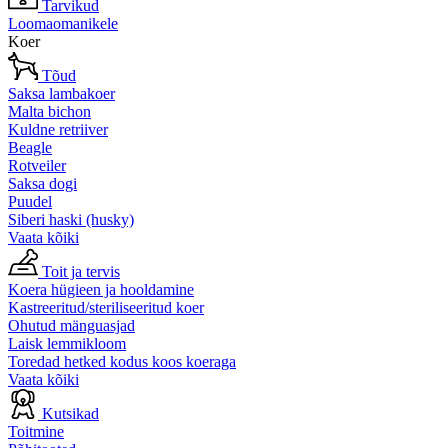
Tarvikud
Loomaomanikele
Koer
Tõud
Saksa lambakoer
Malta bichon
Kuldne retriiver
Beagle
Rotveiler
Saksa dogi
Puudel
Siberi haski (husky)
Vaata kõiki
Toit ja tervis
Koera hügieen ja hooldamine
Kastreeritud/steriliseeritud koer
Ohutud mänguasjad
Laisk lemmikloom
Toredad hetked kodus koos koeraga
Vaata kõiki
Kutsikad
Toitmine