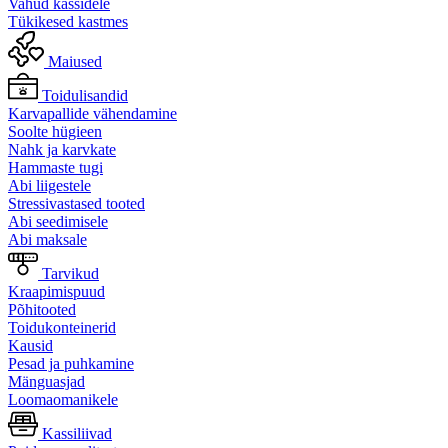
Vahud kassidele
Tükikesed kastmes
Maiused
Toidulisandid
Karvapallide vähendamine
Soolte hügieen
Nahk ja karvkate
Hammaste tugi
Abi liigestele
Stressivastased tooted
Abi seedimisele
Abi maksale
Tarvikud
Kraapimispuud
Põhitooted
Toidukonteinerid
Kausid
Pesad ja puhkamine
Mänguasjad
Loomaomanikele
Kassiliivad