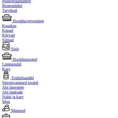
Puidugraanulitest
Bentoniidist
Tarvikud
Hooldus/grooming
Kasukas
Käpad
Kõrvad
Silmad
Sööt
Hooldustooted
Linimendid
Karv
Toidulisandid
Stressivastased tooted
Abi liigestele
Abi maksale
Nahk ja karv
Muu
Maiused