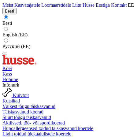
Meist
Kasvatajatele
Loomaarstidele
Liitu Husse Eestiga
Kontakt
EE
Eesti
Eesti
English (EE)
Русский (EE)
Koer
Kass
Hobune
Infonurk
Kuivtoit
Kutsikad
Väikest tõugu täiskasvanud
Täiskasvanud koerad
Suurt tõugu täiskasvanud
Aktiivsed, töö- või spordikoerad
Hüpoallergeensed toidud täiskasvanud koertele
Light toidud ülekaalulistele koertele