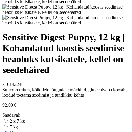
Sensitive Digest Puppy, 12 kg |
Kohandatud koostis seedimise
heaoluks kutsikatele, kellel on
seedehäired
81013223c
Superpremium, kõikidele tõugudele mõeldud, gluteenivaba koostis,
loodud toetama seedimist ja tundlikku kõhtu.
92,00 €
Saadaval:
2 x 7 kg
7 kg