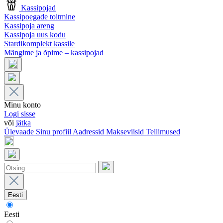
Kassipojad
Kassipoegade toitmine
Kassipoja areng
Kassipoja uus kodu
Stardikomplekt kassile
Mängime ja õpime – kassipojad
Minu konto
Logi sisse
või
jätka
Ülevaade
Sinu profiil
Aadressid
Makseviisid
Tellimused
Eesti
Eesti