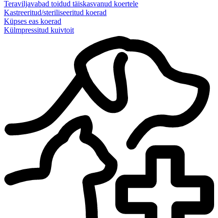
Teraviljavabad toidud täiskasvanud koertele
Kastreeritud/steriliseeritud koerad
Küpses eas koerad
Külmpressitud kuivtoit