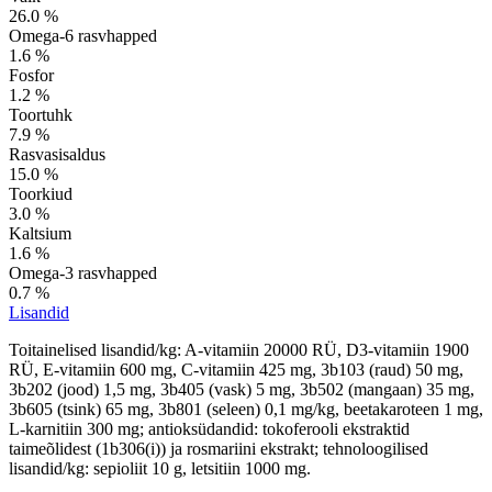
26.0 %
Omega-6 rasvhapped
1.6 %
Fosfor
1.2 %
Toortuhk
7.9 %
Rasvasisaldus
15.0 %
Toorkiud
3.0 %
Kaltsium
1.6 %
Omega-3 rasvhapped
0.7 %
Lisandid
Toitainelised lisandid/kg: A-vitamiin 20000 RÜ, D3-vitamiin 1900
RÜ, E-vitamiin 600 mg, C-vitamiin 425 mg, 3b103 (raud) 50 mg,
3b202 (jood) 1,5 mg, 3b405 (vask) 5 mg, 3b502 (mangaan) 35 mg,
3b605 (tsink) 65 mg, 3b801 (seleen) 0,1 mg/kg, beetakaroteen 1 mg,
L-karnitiin 300 mg; antioksüdandid: tokoferooli ekstraktid
taimeõlidest (1b306(i)) ja rosmariini ekstrakt; tehnoloogilised
lisandid/kg: sepioliit 10 g, letsitiin 1000 mg.