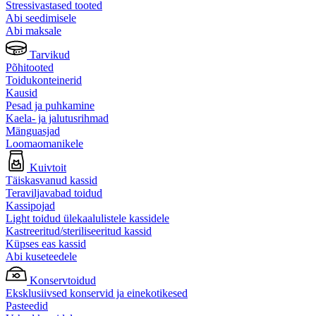
Stressivastased tooted
Abi seedimisele
Abi maksale
Tarvikud
Põhitooted
Toidukonteinerid
Kausid
Pesad ja puhkamine
Kaela- ja jalutusrihmad
Mänguasjad
Loomaomanikele
Kuivtoit
Täiskasvanud kassid
Teraviljavabad toidud
Kassipojad
Light toidud ülekaalulistele kassidele
Kastreeritud/steriliseeritud kassid
Küpses eas kassid
Abi kuseteedele
Konservtoidud
Eksklusiivsed konservid ja einekotikesed
Pasteedid