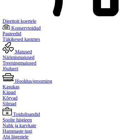
Dieettoit koertele
Konservtoidud
Pasteedid
Tükikesed kastmes
Maiused
Närimismaiused
Treeningmaiused
Jõulueri
Hooldus/grooming
Kasukas
Käpad
Kõrvad
Silmad
Toidulisandid
Soolte hügieen
Nahk ja karvkate
Hammaste tugi
Abi liigestele