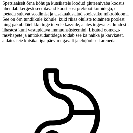
Spetsiaalselt õrna kõhuga kutsikatele loodud gluteenivaba koostis
ühendab kergesti seeditavaid koostisosi prebiootikumidega, et
toetada sujuvat seedimist ja tasakaalustatud soolestiku mikrobioomi.
See on õrn tundlikule kõhule, kuid rikas oluliste toitainete poolest
ning pakub täielikku tuge tervele kasvule, alates tugevatest luudest ja
lihastest kuni vastupidava immuunsüsteemini. Lisatud oomega-
rasvhapete ja antioksüdantidega toidab see ka nahka ja karvkatet,
aidates teie kutsikal iga päev mugavalt ja elujõuliselt areneda.