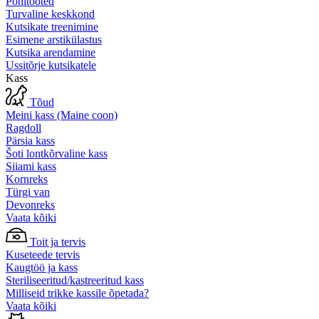
Põhitooted
Turvaline keskkond
Kutsikate treenimine
Esimene arstikülastus
Kutsika arendamine
Ussitõrje kutsikatele
Kass
Tõud
Meini kass (Maine coon)
Ragdoll
Pärsia kass
Šoti lontkõrvaline kass
Siiami kass
Kornreks
Türgi van
Devonreks
Vaata kõiki
Toit ja tervis
Kuseteede tervis
Kaugtöö ja kass
Steriliseeritud/kastreeritud kass
Milliseid trikke kassile õpetada?
Vaata kõiki