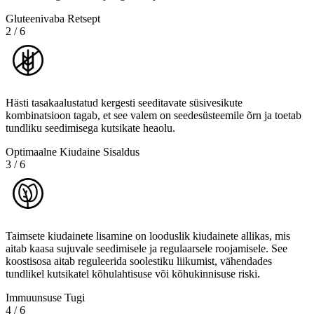
Gluteenivaba Retsept
2
/
6
Hästi tasakaalustatud kergesti seeditavate süsivesikute
kombinatsioon tagab, et see valem on seedesüsteemile õrn ja toetab
tundliku seedimisega kutsikate heaolu.
Optimaalne Kiudaine Sisaldus
3
/
6
Taimsete kiudainete lisamine on looduslik kiudainete allikas, mis
aitab kaasa sujuvale seedimisele ja regulaarsele roojamisele. See
koostisosa aitab reguleerida soolestiku liikumist, vähendades
tundlikel kutsikatel kõhulahtisuse või kõhukinnisuse riski.
Immuunsuse Tugi
4
/
6