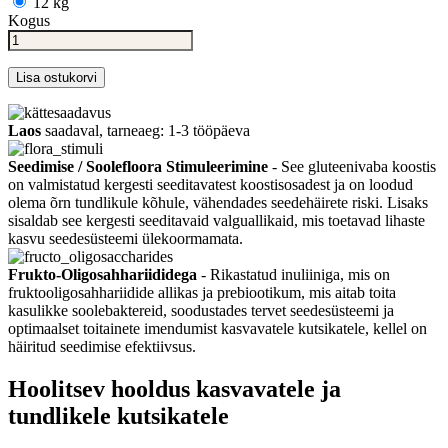
12 kg
Kogus
Lisa ostukorvi
Laos
saadaval, tarneaeg: 1-3 tööpäeva
Seedimise / Soolefloora Stimuleerimine
- See gluteenivaba koostis
on valmistatud kergesti seeditavatest koostisosadest ja on loodud
olema õrn tundlikule kõhule, vähendades seedehäirete riski. Lisaks
sisaldab see kergesti seeditavaid valguallikaid, mis toetavad lihaste
kasvu seedesüsteemi ülekoormamata.
Frukto-Oligosahhariididega
- Rikastatud inuliiniga, mis on
fruktooligosahhariidide allikas ja prebiootikum, mis aitab toita
kasulikke soolebaktereid, soodustades tervet seedesüsteemi ja
optimaalset toitainete imendumist kasvavatele kutsikatele, kellel on
häiritud seedimise efektiivsus.
Hoolitsev hooldus kasvavatele ja
tundlikele kutsikatele