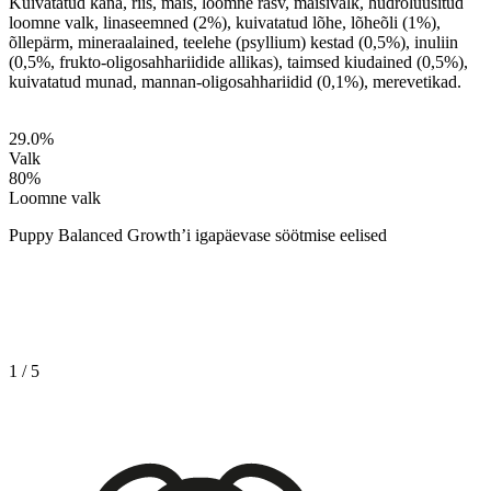
Kuivatatud kana, riis, mais, loomne rasv, maisivalk, hüdrolüüsitud
loomne valk, linaseemned (2%), kuivatatud lõhe, lõheõli (1%),
õllepärm, mineraalained, teelehe (psyllium) kestad (0,5%), inuliin
(0,5%, frukto-oligosahhariidide allikas), taimsed kiudained (0,5%),
kuivatatud munad, mannan-oligosahhariidid (0,1%), merevetikad.
29.0
%
Valk
80
%
Loomne valk
Puppy Balanced Growth’i igapäevase söötmise eelised
1
/
5