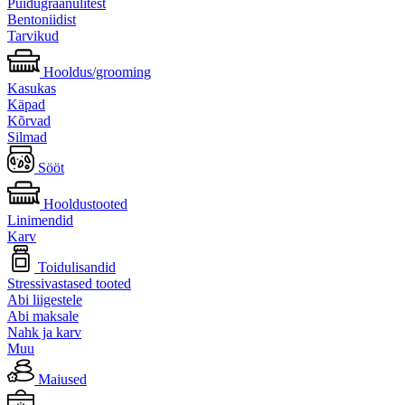
Puidugraanulitest
Bentoniidist
Tarvikud
Hooldus/grooming
Kasukas
Käpad
Kõrvad
Silmad
Sööt
Hooldustooted
Linimendid
Karv
Toidulisandid
Stressivastased tooted
Abi liigestele
Abi maksale
Nahk ja karv
Muu
Maiused