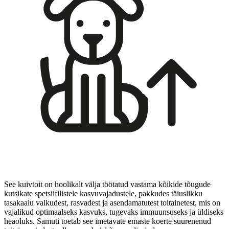
See kuivtoit on hoolikalt välja töötatud vastama kõikide tõugude
kutsikate spetsiifilistele kasvuvajadustele, pakkudes täiuslikku
tasakaalu valkudest, rasvadest ja asendamatutest toitainetest, mis on
vajalikud optimaalseks kasvuks, tugevaks immuunsuseks ja üldiseks
heaoluks. Samuti toetab see imetavate emaste koerte suurenenud