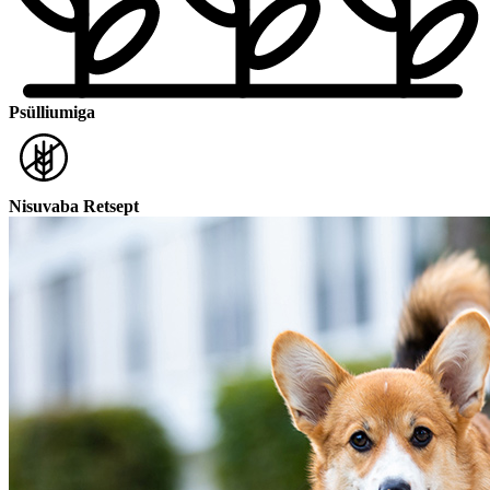
Psülliumiga
Nisuvaba Retsept