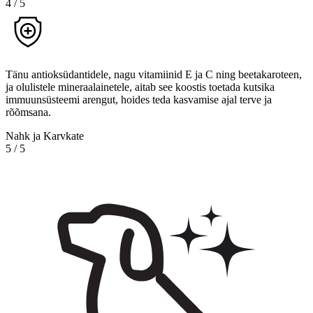
4
/
5
Tänu antioksüdantidele, nagu vitamiinid E ja C ning beetakaroteen,
ja olulistele mineraalainetele, aitab see koostis toetada kutsika
immuunsüsteemi arengut, hoides teda kasvamise ajal terve ja
rõõmsana.
Nahk ja Karvkate
5
/
5