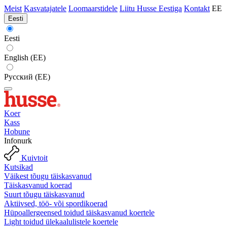
Meist
Kasvatajatele
Loomaarstidele
Liitu Husse Eestiga
Kontakt
EE
Eesti
Eesti
English (EE)
Русский (EE)
Koer
Kass
Hobune
Infonurk
Kuivtoit
Kutsikad
Väikest tõugu täiskasvanud
Täiskasvanud koerad
Suurt tõugu täiskasvanud
Aktiivsed, töö- või spordikoerad
Hüpoallergeensed toidud täiskasvanud koertele
Light toidud ülekaalulistele koertele