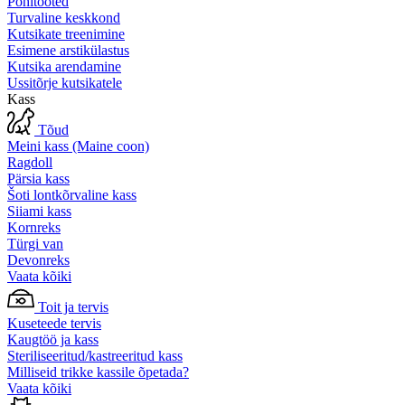
Põhitooted
Turvaline keskkond
Kutsikate treenimine
Esimene arstikülastus
Kutsika arendamine
Ussitõrje kutsikatele
Kass
Tõud
Meini kass (Maine coon)
Ragdoll
Pärsia kass
Šoti lontkõrvaline kass
Siiami kass
Kornreks
Türgi van
Devonreks
Vaata kõiki
Toit ja tervis
Kuseteede tervis
Kaugtöö ja kass
Steriliseeritud/kastreeritud kass
Milliseid trikke kassile õpetada?
Vaata kõiki