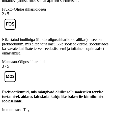
toitainevajadust, olles samal ajal õrn seedimisele.
Frukto-Oligosahhariididega
2
/
5
Rikastatud inuliiniga (frukto-oligosahhariidide allikas) – see on
prebiootikum, mis aitab toita kasulikke soolebaktereid, soodustades
kasvavate kutsikate tervet seedesüsteemi ja toitainete optimaalset
omastamist.
Mannaan-Oligosahhariidid
3
/
5
Prebiootikumid, mis mängivad olulist rolli soolestiku tervise
toetamisel, aidates takistada kahjulike bakterite kinnitumist
sooleseinale.
Immuunsuse Tugi