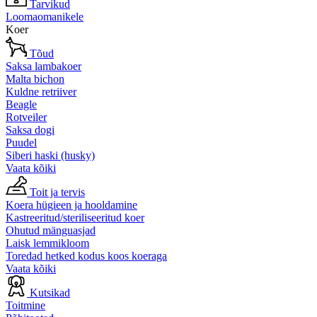
Tarvikud
Loomaomanikele
Koer
Tõud
Saksa lambakoer
Malta bichon
Kuldne retriiver
Beagle
Rotveiler
Saksa dogi
Puudel
Siberi haski (husky)
Vaata kõiki
Toit ja tervis
Koera hügieen ja hooldamine
Kastreeritud/steriliseeritud koer
Ohutud mänguasjad
Laisk lemmikloom
Toredad hetked kodus koos koeraga
Vaata kõiki
Kutsikad
Toitmine