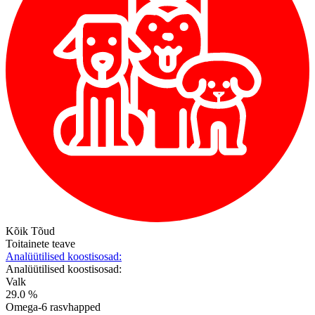
Kõik Tõud
Toitainete teave
Analüütilised koostisosad:
Analüütilised koostisosad:
Valk
29.0 %
Omega-6 rasvhapped