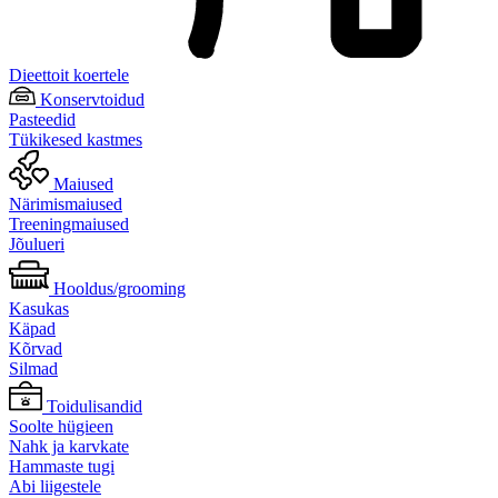
Dieettoit koertele
Konservtoidud
Pasteedid
Tükikesed kastmes
Maiused
Närimismaiused
Treeningmaiused
Jõulueri
Hooldus/grooming
Kasukas
Käpad
Kõrvad
Silmad
Toidulisandid
Soolte hügieen
Nahk ja karvkate
Hammaste tugi
Abi liigestele