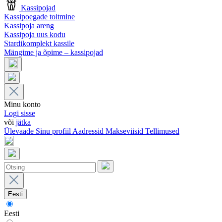
Kassipojad
Kassipoegade toitmine
Kassipoja areng
Kassipoja uus kodu
Stardikomplekt kassile
Mängime ja õpime – kassipojad
Minu konto
Logi sisse
või
jätka
Ülevaade
Sinu profiil
Aadressid
Makseviisid
Tellimused
Eesti
Eesti