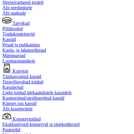
Stressivastased tooted
Abi seedimisele
Abi maksale
Tarvikud
Põhitooted
Toidukonteinerid
Kausid
Pesad ja puhkamine
Kaela- ja jalutusrihmad
Mänguasjad
Loomaomanikele
Kuivtoit
Täiskasvanud kassid
Teraviljavabad toidud
Kassipojad
Light toidud ülekaalulistele kassidele
Kastreeritud/steriliseeritud kassid
Küpses eas kassid
Abi kuseteedele
Konservtoidud
Eksklusiivsed konservid ja einekotikesed
Pasteedid