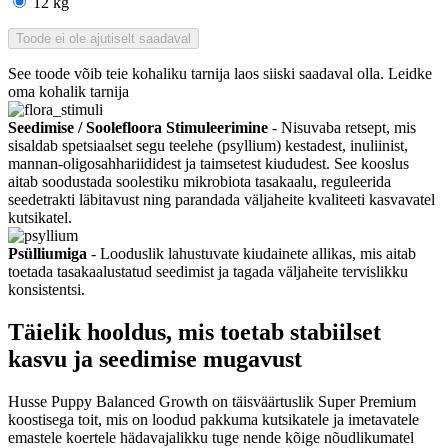
12 kg
Toode ei ole ajutiselt saadaval
See toode võib teie kohaliku tarnija laos siiski saadaval olla. Leidke
oma kohalik tarnija
Seedimise / Soolefloora Stimuleerimine
- Nisuvaba retsept, mis
sisaldab spetsiaalset segu teelehe (psyllium) kestadest, inuliinist,
mannan-oligosahhariididest ja taimsetest kiududest. See kooslus
aitab soodustada soolestiku mikrobiota tasakaalu, reguleerida
seedetrakti läbitavust ning parandada väljaheite kvaliteeti kasvavatel
kutsikatel.
Psülliumiga
- Looduslik lahustuvate kiudainete allikas, mis aitab
toetada tasakaalustatud seedimist ja tagada väljaheite tervislikku
konsistentsi.
Täielik hooldus, mis toetab stabiilset
kasvu ja seedimise mugavust
Husse Puppy Balanced Growth on täisväärtuslik Super Premium
koostisega toit, mis on loodud pakkuma kutsikatele ja imetavatele
emastele koertele hädavajalikku tuge nende kõige nõudlikumatel