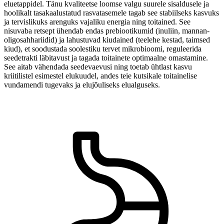
eluetappidel. Tänu kvaliteetse loomse valgu suurele sisaldusele ja
hoolikalt tasakaalustatud rasvatasemele tagab see stabiilseks kasvuks
ja tervislikuks arenguks vajaliku energia ning toitained. See
nisuvaba retsept ühendab endas prebiootikumid (inuliin, mannan-
oligosahhariidid) ja lahustuvad kiudained (teelehe kestad, taimsed
kiud), et soodustada soolestiku tervet mikrobioomi, reguleerida
seedetrakti läbitavust ja tagada toitainete optimaalne omastamine.
See aitab vähendada seedevaevusi ning toetab ühtlast kasvu
kriitilistel esimestel elukuudel, andes teie kutsikale toitainelise
vundamendi tugevaks ja elujõuliseks elualguseks.