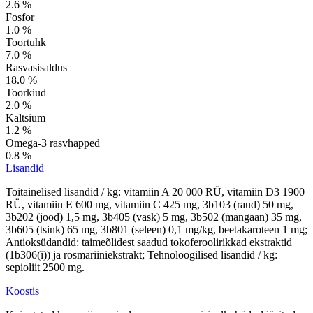
2.6 %
Fosfor
1.0 %
Toortuhk
7.0 %
Rasvasisaldus
18.0 %
Toorkiud
2.0 %
Kaltsium
1.2 %
Omega-3 rasvhapped
0.8 %
Lisandid
Toitainelised lisandid / kg: vitamiin A 20 000 RÜ, vitamiin D3 1900
RÜ, vitamiin E 600 mg, vitamiin C 425 mg, 3b103 (raud) 50 mg,
3b202 (jood) 1,5 mg, 3b405 (vask) 5 mg, 3b502 (mangaan) 35 mg,
3b605 (tsink) 65 mg, 3b801 (seleen) 0,1 mg/kg, beetakaroteen 1 mg;
Antioksüdandid: taimeõlidest saadud tokoferoolirikkad ekstraktid
(1b306(i)) ja rosmariiniekstrakt; Tehnoloogilised lisandid / kg:
sepioliit 2500 mg.
Koostis