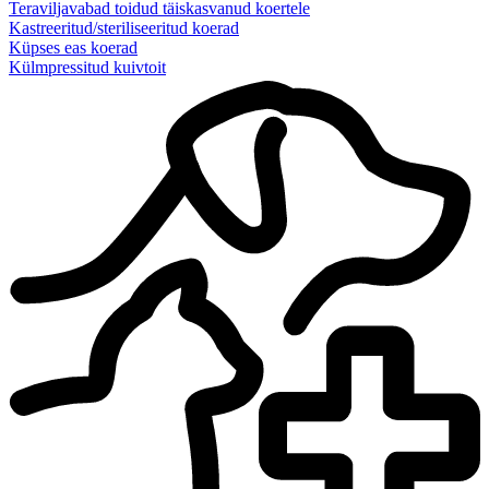
Teraviljavabad toidud täiskasvanud koertele
Kastreeritud/steriliseeritud koerad
Küpses eas koerad
Külmpressitud kuivtoit