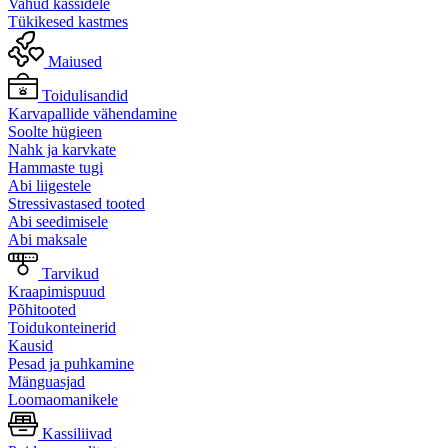
Vahud kassidele
Tükikesed kastmes
Maiused
Toidulisandid
Karvapallide vähendamine
Soolte hügieen
Nahk ja karvkate
Hammaste tugi
Abi liigestele
Stressivastased tooted
Abi seedimisele
Abi maksale
Tarvikud
Kraapimispuud
Põhitooted
Toidukonteinerid
Kausid
Pesad ja puhkamine
Mänguasjad
Loomaomanikele
Kassiliivad