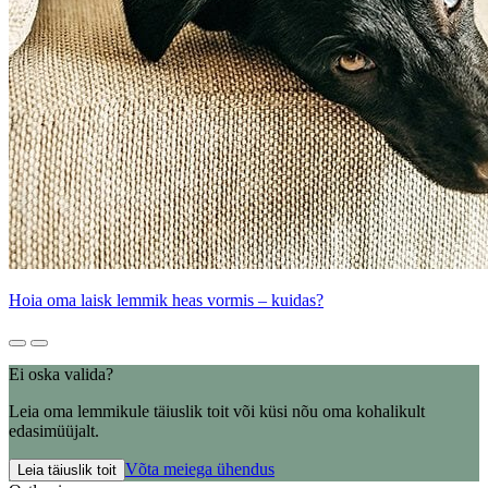
Hoia oma laisk lemmik heas vormis – kuidas?
Ei oska valida?
Leia oma lemmikule täiuslik toit või küsi nõu oma kohalikult
edasimüüjalt.
Võta meiega ühendus
Leia täiuslik toit