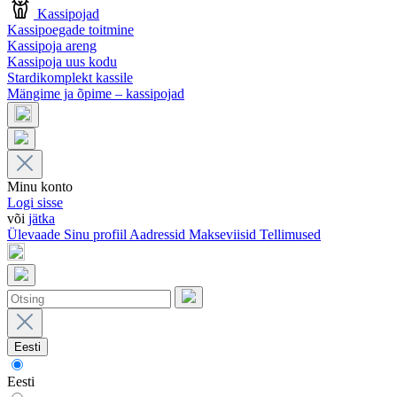
Kassipojad
Kassipoegade toitmine
Kassipoja areng
Kassipoja uus kodu
Stardikomplekt kassile
Mängime ja õpime – kassipojad
Minu konto
Logi sisse
või
jätka
Ülevaade
Sinu profiil
Aadressid
Makseviisid
Tellimused
Eesti
Eesti