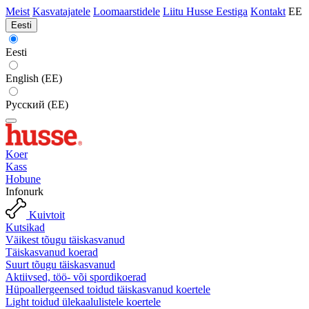
Meist
Kasvatajatele
Loomaarstidele
Liitu Husse Eestiga
Kontakt
EE
Eesti
Eesti
English (EE)
Русский (EE)
Koer
Kass
Hobune
Infonurk
Kuivtoit
Kutsikad
Väikest tõugu täiskasvanud
Täiskasvanud koerad
Suurt tõugu täiskasvanud
Aktiivsed, töö- või spordikoerad
Hüpoallergeensed toidud täiskasvanud koertele
Light toidud ülekaalulistele koertele