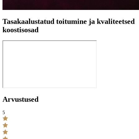
Tasakaalustatud toitumine ja kvaliteetsed
koostisosad
Arvustused
5