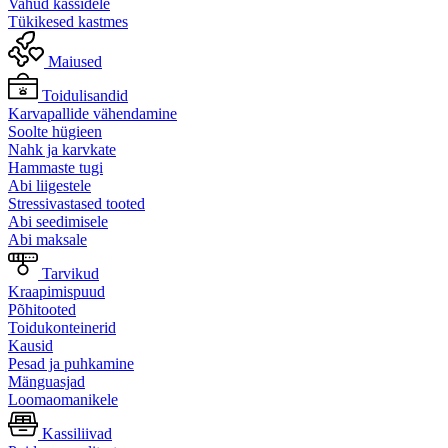
Vahud kassidele
Tükikesed kastmes
Maiused
Toidulisandid
Karvapallide vähendamine
Soolte hügieen
Nahk ja karvkate
Hammaste tugi
Abi liigestele
Stressivastased tooted
Abi seedimisele
Abi maksale
Tarvikud
Kraapimispuud
Põhitooted
Toidukonteinerid
Kausid
Pesad ja puhkamine
Mänguasjad
Loomaomanikele
Kassiliivad