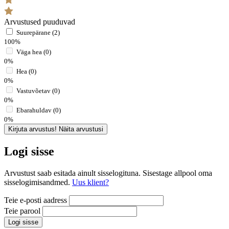
Arvustused puuduvad
Suurepärane (2)
100%
Väga hea (0)
0%
Hea (0)
0%
Vastuvõetav (0)
0%
Ebarahuldav (0)
0%
Kirjuta arvustus!
Näita arvustusi
Logi sisse
Arvustust saab esitada ainult sisselogituna. Sisestage allpool oma
sisselogimisandmed.
Uus klient?
Teie e-posti aadress
Teie parool
Logi sisse