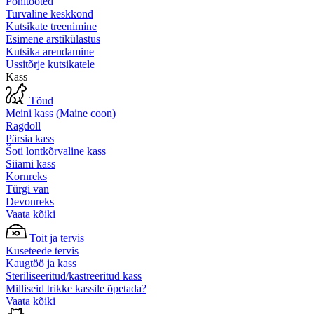
Põhitooted
Turvaline keskkond
Kutsikate treenimine
Esimene arstikülastus
Kutsika arendamine
Ussitõrje kutsikatele
Kass
Tõud
Meini kass (Maine coon)
Ragdoll
Pärsia kass
Šoti lontkõrvaline kass
Siiami kass
Kornreks
Türgi van
Devonreks
Vaata kõiki
Toit ja tervis
Kuseteede tervis
Kaugtöö ja kass
Steriliseeritud/kastreeritud kass
Milliseid trikke kassile õpetada?
Vaata kõiki