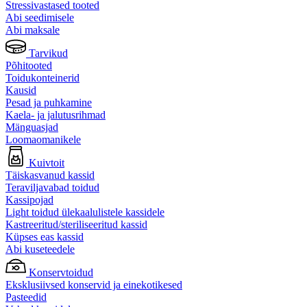
Stressivastased tooted
Abi seedimisele
Abi maksale
Tarvikud
Põhitooted
Toidukonteinerid
Kausid
Pesad ja puhkamine
Kaela- ja jalutusrihmad
Mänguasjad
Loomaomanikele
Kuivtoit
Täiskasvanud kassid
Teraviljavabad toidud
Kassipojad
Light toidud ülekaalulistele kassidele
Kastreeritud/steriliseeritud kassid
Küpses eas kassid
Abi kuseteedele
Konservtoidud
Eksklusiivsed konservid ja einekotikesed
Pasteedid