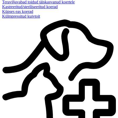
Teraviljavabad toidud täiskasvanud koertele
Kastreeritud/steriliseeritud koerad
Küpses eas koerad
Külmpressitud kuivtoit