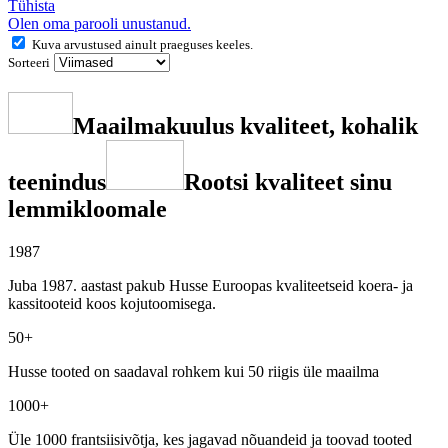
Tühista
Olen oma parooli unustanud.
Kuva arvustused ainult praeguses keeles.
Sorteeri
Maailmakuulus kvaliteet, kohalik
teenindus
Rootsi kvaliteet sinu
lemmikloomale
1987
Juba 1987. aastast pakub Husse Euroopas kvaliteetseid koera- ja
kassitooteid koos kojutoomisega.
50+
Husse tooted on saadaval rohkem kui 50 riigis üle maailma
1000+
Üle 1000 frantsiisivõtja, kes jagavad nõuandeid ja toovad tooted