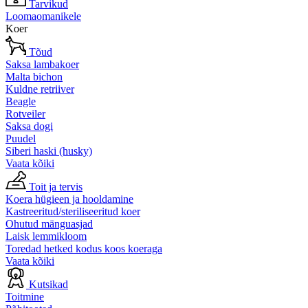
Tarvikud
Loomaomanikele
Koer
Tõud
Saksa lambakoer
Malta bichon
Kuldne retriiver
Beagle
Rotveiler
Saksa dogi
Puudel
Siberi haski (husky)
Vaata kõiki
Toit ja tervis
Koera hügieen ja hooldamine
Kastreeritud/steriliseeritud koer
Ohutud mänguasjad
Laisk lemmikloom
Toredad hetked kodus koos koeraga
Vaata kõiki
Kutsikad
Toitmine