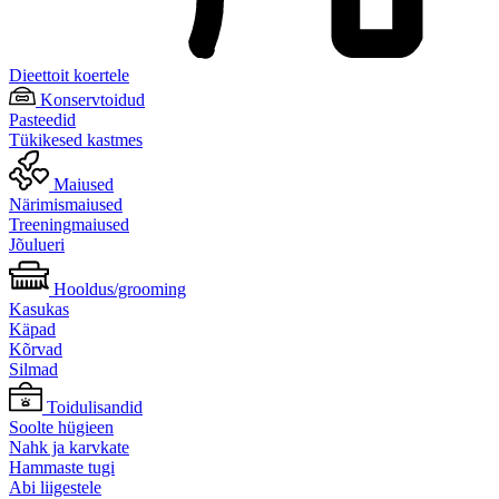
Dieettoit koertele
Konservtoidud
Pasteedid
Tükikesed kastmes
Maiused
Närimismaiused
Treeningmaiused
Jõulueri
Hooldus/grooming
Kasukas
Käpad
Kõrvad
Silmad
Toidulisandid
Soolte hügieen
Nahk ja karvkate
Hammaste tugi
Abi liigestele