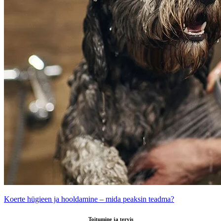
Koerte hügieen ja hooldamine – mida peaksin teadma?
Toitumine ja tervis