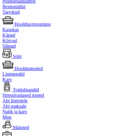
Puidugraanulitest
Bentoniidist
Tarvikud
Hooldus/grooming
Kasukas
Käpad
Kõrvad
Silmad
Sööt
Hooldustooted
Linimendid
Karv
Toidulisandid
Stressivastased tooted
Abi liigestele
Abi maksale
Nahk ja karv
Muu
Maiused