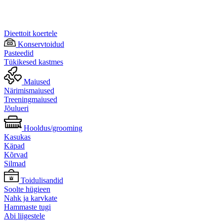
Dieettoit koertele
Konservtoidud
Pasteedid
Tükikesed kastmes
Maiused
Närimismaiused
Treeningmaiused
Jõulueri
Hooldus/grooming
Kasukas
Käpad
Kõrvad
Silmad
Toidulisandid
Soolte hügieen
Nahk ja karvkate
Hammaste tugi
Abi liigestele