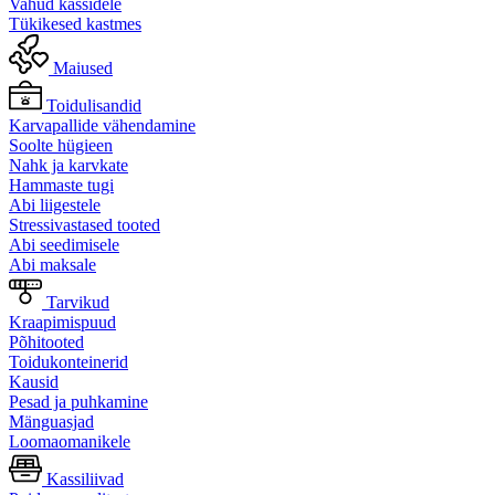
Vahud kassidele
Tükikesed kastmes
Maiused
Toidulisandid
Karvapallide vähendamine
Soolte hügieen
Nahk ja karvkate
Hammaste tugi
Abi liigestele
Stressivastased tooted
Abi seedimisele
Abi maksale
Tarvikud
Kraapimispuud
Põhitooted
Toidukonteinerid
Kausid
Pesad ja puhkamine
Mänguasjad
Loomaomanikele
Kassiliivad