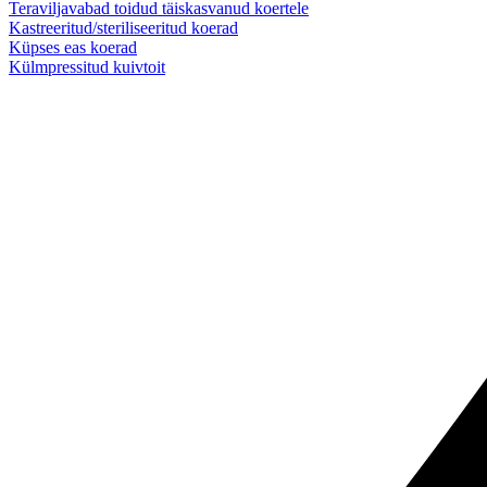
Teraviljavabad toidud täiskasvanud koertele
Kastreeritud/steriliseeritud koerad
Küpses eas koerad
Külmpressitud kuivtoit