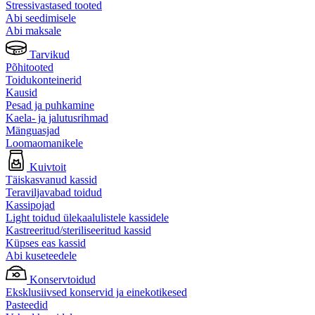
Stressivastased tooted
Abi seedimisele
Abi maksale
Tarvikud
Põhitooted
Toidukonteinerid
Kausid
Pesad ja puhkamine
Kaela- ja jalutusrihmad
Mänguasjad
Loomaomanikele
Kuivtoit
Täiskasvanud kassid
Teraviljavabad toidud
Kassipojad
Light toidud ülekaalulistele kassidele
Kastreeritud/steriliseeritud kassid
Küpses eas kassid
Abi kuseteedele
Konservtoidud
Eksklusiivsed konservid ja einekotikesed
Pasteedid