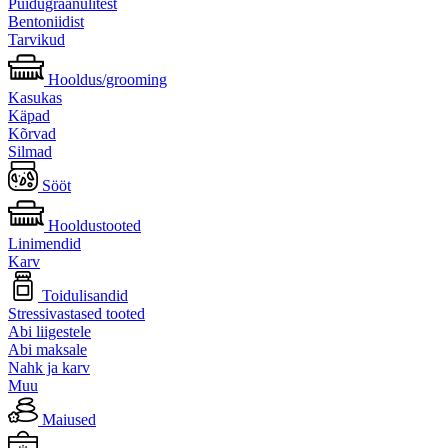
Puidugraanulitest
Bentoniidist
Tarvikud
Hooldus/grooming
Kasukas
Käpad
Kõrvad
Silmad
Sööt
Hooldustooted
Linimendid
Karv
Toidulisandid
Stressivastased tooted
Abi liigestele
Abi maksale
Nahk ja karv
Muu
Maiused