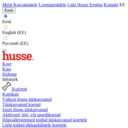
Meist
Kasvatajatele
Loomaarstidele
Liitu Husse Eestiga
Kontakt
EE
Eesti
Eesti
English (EE)
Русский (EE)
Koer
Kass
Hobune
Infonurk
Kuivtoit
Kutsikad
Väikest tõugu täiskasvanud
Täiskasvanud koerad
Suurt tõugu täiskasvanud
Aktiivsed, töö- või spordikoerad
Hüpoallergeensed toidud täiskasvanud koertele
Light toidud ülekaalulistele koertele