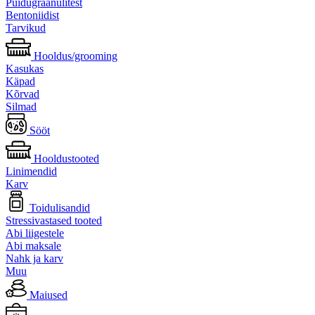
Puidugraanulitest
Bentoniidist
Tarvikud
Hooldus/grooming
Kasukas
Käpad
Kõrvad
Silmad
Sööt
Hooldustooted
Linimendid
Karv
Toidulisandid
Stressivastased tooted
Abi liigestele
Abi maksale
Nahk ja karv
Muu
Maiused