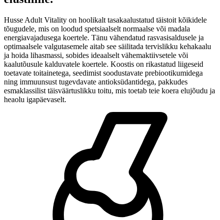
Husse Adult Vitality on hoolikalt tasakaalustatud täistoit kõikidele
tõugudele, mis on loodud spetsiaalselt normaalse või madala
energiavajadusega koertele. Tänu vähendatud rasvasisaldusele ja
optimaalsele valgutasemele aitab see säilitada tervislikku kehakaalu
ja hoida lihasmassi, sobides ideaalselt vähemaktiivsetele või
kaalutõusule kalduvatele koertele. Koostis on rikastatud liigeseid
toetavate toitainetega, seedimist soodustavate prebiootikumidega
ning immuunsust tugevdavate antioksüdantidega, pakkudes
esmaklassilist täisväärtuslikku toitu, mis toetab teie koera elujõudu ja
heaolu igapäevaselt.