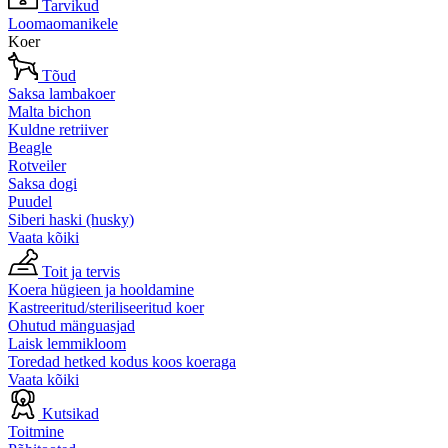
Tarvikud
Loomaomanikele
Koer
Tõud
Saksa lambakoer
Malta bichon
Kuldne retriiver
Beagle
Rotveiler
Saksa dogi
Puudel
Siberi haski (husky)
Vaata kõiki
Toit ja tervis
Koera hügieen ja hooldamine
Kastreeritud/steriliseeritud koer
Ohutud mänguasjad
Laisk lemmikloom
Toredad hetked kodus koos koeraga
Vaata kõiki
Kutsikad
Toitmine