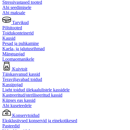
Stressivastased tooted
Abi seedimisele
Abi maksale
Tarvikud
Põhitooted
Toidukonteinerid
Kausid
Pesad ja puhkamine
Kaela- ja jalutusrihmad
Mänguasjad
Loomaomanikele
Kuivtoit
Täiskasvanud kassid
Teraviljavabad toidud
Kassipojad
Light toidud ülekaalulistele kassidele
Kastreeritud/steriliseeritud kassid
Küpses eas kassid
Abi kuseteedele
Konservtoidud
Eksklusiivsed konservid ja einekotikesed
Pasteedid