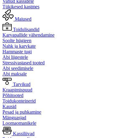
Vahud kassidele
Tükikesed kastmes
Maiused
Toidulisandid
Karvapallide vähendamine
Soolte hügieen
Nahk ja karvkate
Hammaste tugi
Abi liigestele
Stressivastased tooted
Abi seedimisele
Abi maksale
Tarvikud
Kraapimispuud
Põhitooted
Toidukonteinerid
Kausid
Pesad ja puhkamine
Mänguasjad
Loomaomanikele
Kassiliivad