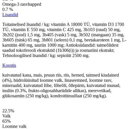
Omega-3 rasvhapped
0.7 %
Lisandid
Toitainelised lisandid / kg: vitamiin A 18000 TÜ, vitamiin D3 1700
TÜ, vitamiin E 550 mg, vitamiin C 425 mg, 3b103 (raud) 50 mg,
3b202 (jood) 1,5 mg, 3b405 (vask) 5 mg, 3b502 (mangaan) 35 mg,
3b605 (tsink) 65 mg, 3b801 (seleen) 0,1 mg, beetakaroteen 1 mg, L-
karnitiin 400 mg, tauriin 1000 mg; Antioksüdandid: taimeõlidest
saadud tokoferooli ekstraktid (1b306(i)) ja rosmariini ekstrakt;
Tehnoloogilised lisandid / kg: sepioliit 2500 mg.
Koostis
kuivatatud kana, mais, pruun riis, riis, herned, taimsed kiudained
(4%), hüdrolüüsitud loomne valk, linaseemned, loomne rasv,
mineraalid, kuivatatud lõhe, lõheõli, õllepärm, kuivatatud munad,
inuliin (0.3%, frukto-oligosahhariidide allikas), merevetikad,
glükosamiin (250 mg/kg), kondroitiinsulfaat (250 mg/kg).
22.5
%
Valk
65
%
Loomne valk