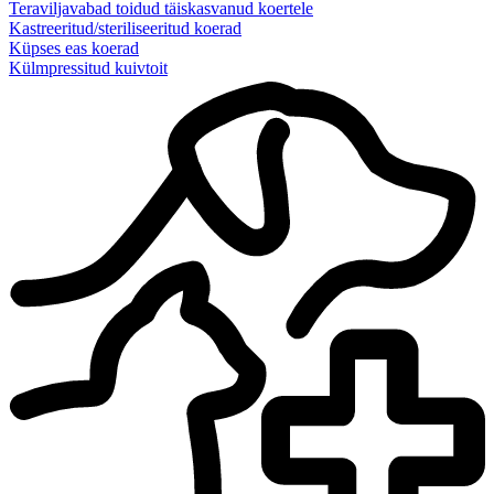
Teraviljavabad toidud täiskasvanud koertele
Kastreeritud/steriliseeritud koerad
Küpses eas koerad
Külmpressitud kuivtoit