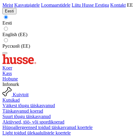
Meist
Kasvatajatele
Loomaarstidele
Liitu Husse Eestiga
Kontakt
EE
Eesti
Eesti
English (EE)
Русский (EE)
Koer
Kass
Hobune
Infonurk
Kuivtoit
Kutsikad
Väikest tõugu täiskasvanud
Täiskasvanud koerad
Suurt tõugu täiskasvanud
Aktiivsed, töö- või spordikoerad
Hüpoallergeensed toidud täiskasvanud koertele
Light toidud ülekaalulistele koertele