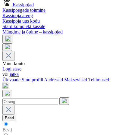
Kassipojad
Kassipoegade toitmine
Kassipoja areng
Kassipoja uus kodu
Stardikomplekt kassile
Mängime ja õpime – kassipojad
Minu konto
Logi sisse
või
jätka
Ülevaade
Sinu profiil
Aadressid
Makseviisid
Tellimused
Eesti
Eesti