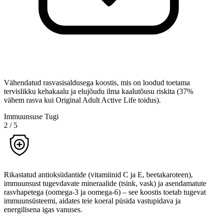
Vähendatud rasvasisaldusega koostis, mis on loodud toetama
tervislikku kehakaalu ja elujõudu ilma kaalutõusu riskita (37%
vähem rasva kui Original Adult Active Life toidus).
Immuunsuse Tugi
2
/
5
Rikastatud antioksüdantide (vitamiinid C ja E, beetakaroteen),
immuunsust tugevdavate mineraalide (tsink, vask) ja asendamatute
rasvhapetega (oomega-3 ja oomega-6) – see koostis toetab tugevat
immuunsüsteemi, aidates teie koeral püsida vastupidava ja
energilisena igas vanuses.