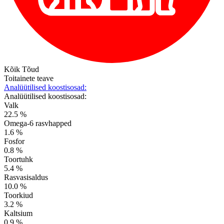
Kõik Tõud
Toitainete teave
Analüütilised koostisosad:
Analüütilised koostisosad:
Valk
22.5 %
Omega-6 rasvhapped
1.6 %
Fosfor
0.8 %
Toortuhk
5.4 %
Rasvasisaldus
10.0 %
Toorkiud
3.2 %
Kaltsium
0.9 %