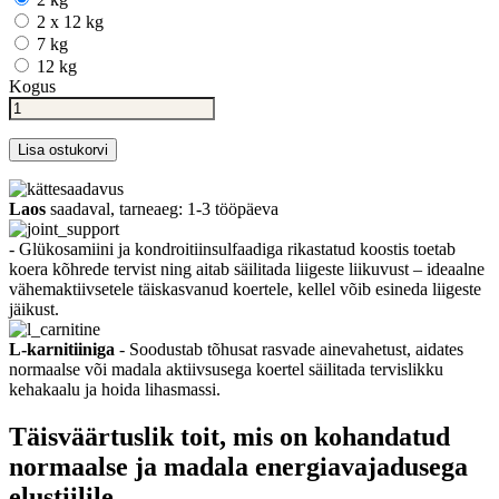
2 x 12 kg
7 kg
12 kg
Kogus
Lisa ostukorvi
Laos
saadaval, tarneaeg: 1-3 tööpäeva
- Glükosamiini ja kondroitiinsulfaadiga rikastatud koostis toetab
koera kõhrede tervist ning aitab säilitada liigeste liikuvust – ideaalne
vähemaktiivsetele täiskasvanud koertele, kellel võib esineda liigeste
jäikust.
L-karnitiiniga
- Soodustab tõhusat rasvade ainevahetust, aidates
normaalse või madala aktiivsusega koertel säilitada tervislikku
kehakaalu ja hoida lihasmassi.
Täisväärtuslik toit, mis on kohandatud
normaalse ja madala energiavajadusega
elustiilile.