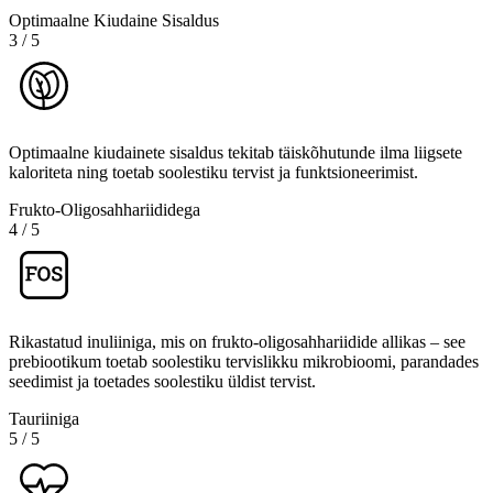
Optimaalne Kiudaine Sisaldus
3
/
5
Optimaalne kiudainete sisaldus tekitab täiskõhutunde ilma liigsete
kaloriteta ning toetab soolestiku tervist ja funktsioneerimist.
Frukto-Oligosahhariididega
4
/
5
Rikastatud inuliiniga, mis on frukto-oligosahhariidide allikas – see
prebiootikum toetab soolestiku tervislikku mikrobioomi, parandades
seedimist ja toetades soolestiku üldist tervist.
Tauriiniga
5
/
5