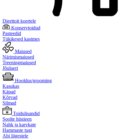
Dieettoit koertele
Konservtoidud
Pasteedid
Tükikesed kastmes
Maiused
Närimismaiused
Treeningmaiused
Jõulueri
Hooldus/grooming
Kasukas
Käpad
Kõrvad
Silmad
Toidulisandid
Soolte hügieen
Nahk ja karvkate
Hammaste tugi
Abi liigestele