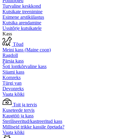
Põhitooted
Turvaline keskkond
Kutsikate treenimine
Esimene arstikülastus
Kutsika arendamine
Ussitõrje kutsikatele
Kass
Tõud
Meini kass (Maine coon)
Ragdoll
Pärsia kass
Šoti lontkõrvaline kass
Siiami kass
Kornreks
Türgi van
Devonreks
Vaata kõiki
Toit ja tervis
Kuseteede tervis
Kaugtöö ja kass
Steriliseeritud/kastreeritud kass
Milliseid trikke kassile õpetada?
Vaata kõiki