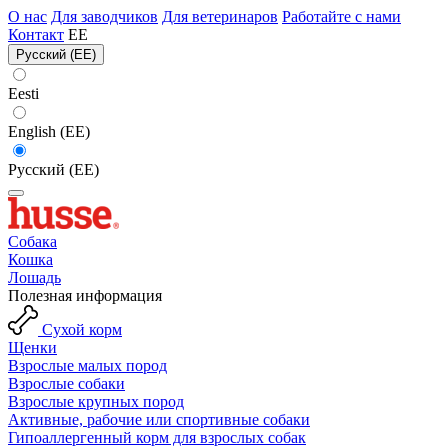
О нас
Для заводчиков
Для ветеринаров
Работайте с нами
Контакт
EE
Русский (EE)
Eesti
English (EE)
Русский (EE)
Собака
Кошка
Лошадь
Полезная информация
Сухой корм
Щенки
Взрослые малых пород
Взрослые собаки
Взрослые крупных пород
Активные, рабочие или спортивные собаки
Гипоаллергенный корм для взрослых собак