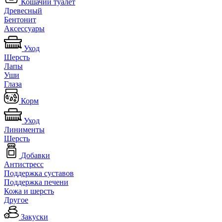
Кошачий туалет
Древесный
Бентонит
Аксессуары
Уход
Шерсть
Лапы
Уши
Глаза
Корм
Уход
Линименты
Шерсть
Добавки
Антистресс
Поддержка суставов
Поддержка печени
Кожа и шерсть
Другое
Закуски