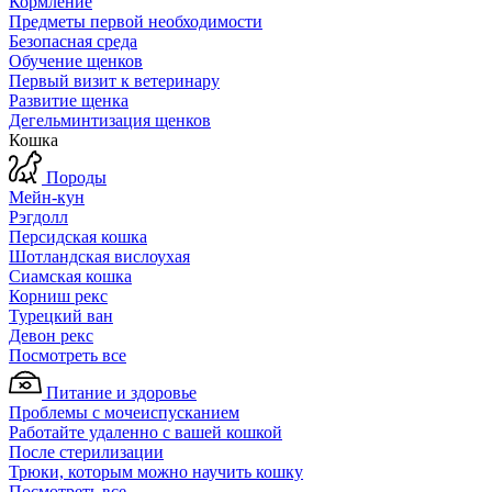
Кормление
Предметы первой необходимости
Безопасная среда
Обучение щенков
Первый визит к ветеринару
Развитие щенка
Дегельминтизация щенков
Кошка
Породы
Мейн-кун
Рэгдолл
Персидская кошка
Шотландская вислоухая
Сиамская кошка
Корниш рекс
Турецкий ван
Девон рекс
Посмотреть все
Питание и здоровье
Проблемы с мочеиспусканием
Работайте удаленно с вашей кошкой
После стерилизации
Трюки, которым можно научить кошку
Посмотреть все