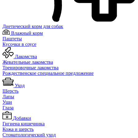
Диетический корм для собак
Влажный корм
Паштеты
Кусочки в соусе
Лакомства
Жевательные лакомства
Тренировочные лакомства
Рождественское специальное предложение
Уход
Шерсть
Лапы
Уши
Глаза
Добавки
Гигиена кишечника
Кожа и шерсть
Cтоматологический уход