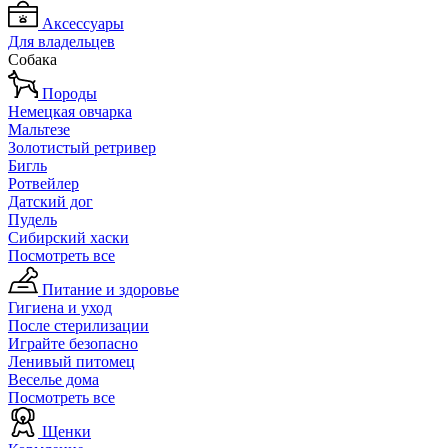
Аксессуары
Для владельцев
Собака
Породы
Немецкая овчарка
Мальтезе
Золотистый ретривер
Бигль
Ротвейлер
Датский дог
Пудель
Сибирский хаски
Посмотреть все
Питание и здоровье
Гигиена и уход
После стерилизации
Играйте безопасно
Ленивый питомец
Веселье дома
Посмотреть все
Щенки