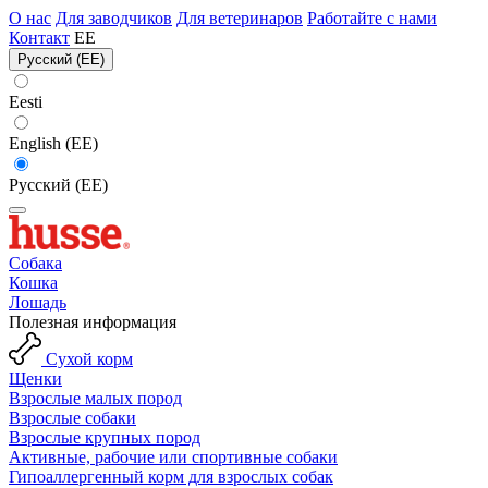
О нас
Для заводчиков
Для ветеринаров
Работайте с нами
Контакт
EE
Русский (EE)
Eesti
English (EE)
Русский (EE)
Собака
Кошка
Лошадь
Полезная информация
Сухой корм
Щенки
Взрослые малых пород
Взрослые собаки
Взрослые крупных пород
Активные, рабочие или спортивные собаки
Гипоаллергенный корм для взрослых собак