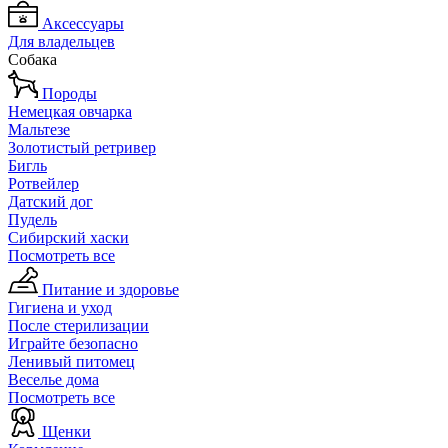
Аксессуары
Для владельцев
Собака
Породы
Немецкая овчарка
Мальтезе
Золотистый ретривер
Бигль
Ротвейлер
Датский дог
Пудель
Сибирский хаски
Посмотреть все
Питание и здоровье
Гигиена и уход
После стерилизации
Играйте безопасно
Ленивый питомец
Веселье дома
Посмотреть все
Щенки