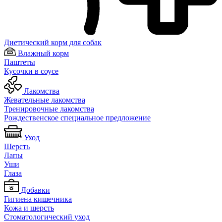
Диетический корм для собак
Влажный корм
Паштеты
Кусочки в соусе
Лакомства
Жевательные лакомства
Тренировочные лакомства
Рождественское специальное предложение
Уход
Шерсть
Лапы
Уши
Глаза
Добавки
Гигиена кишечника
Кожа и шерсть
Cтоматологический уход