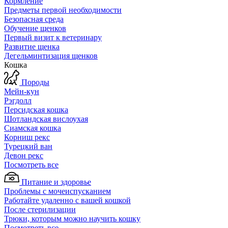
Кормление
Предметы первой необходимости
Безопасная среда
Обучение щенков
Первый визит к ветеринару
Развитие щенка
Дегельминтизация щенков
Кошка
Породы
Мейн-кун
Рэгдолл
Персидская кошка
Шотландская вислоухая
Сиамская кошка
Корниш рекс
Турецкий ван
Девон рекс
Посмотреть все
Питание и здоровье
Проблемы с мочеиспусканием
Работайте удаленно с вашей кошкой
После стерилизации
Трюки, которым можно научить кошку
Посмотреть все