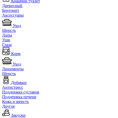
Кошачий туалет
Древесный
Бентонит
Аксессуары
Уход
Шерсть
Лапы
Уши
Глаза
Корм
Уход
Линименты
Шерсть
Добавки
Антистресс
Поддержка суставов
Поддержка печени
Кожа и шерсть
Другое
Закуски