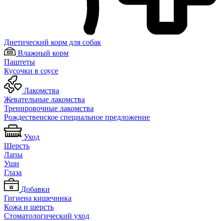
Диетический корм для собак
Влажный корм
Паштеты
Кусочки в соусе
Лакомства
Жевательные лакомства
Тренировочные лакомства
Рождественское специальное предложение
Уход
Шерсть
Лапы
Уши
Глаза
Добавки
Гигиена кишечника
Кожа и шерсть
Cтоматологический уход