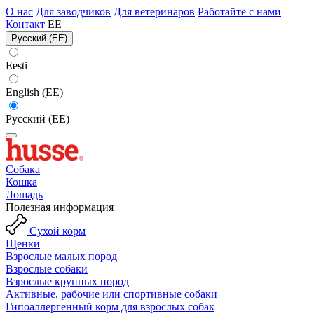
О нас
Для заводчиков
Для ветеринаров
Работайте с нами
Контакт
EE
Русский (EE)
Eesti
English (EE)
Русский (EE)
Собака
Кошка
Лошадь
Полезная информация
Сухой корм
Щенки
Взрослые малых пород
Взрослые собаки
Взрослые крупных пород
Активные, рабочие или спортивные собаки
Гипоаллергенный корм для взрослых собак