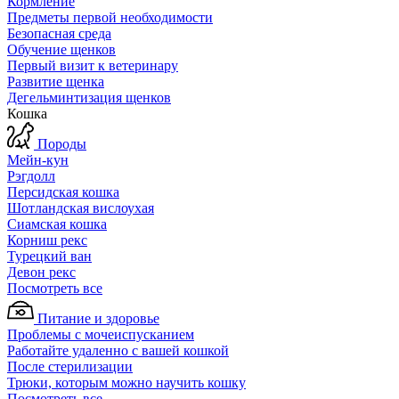
Кормление
Предметы первой необходимости
Безопасная среда
Обучение щенков
Первый визит к ветеринару
Развитие щенка
Дегельминтизация щенков
Кошка
Породы
Мейн-кун
Рэгдолл
Персидская кошка
Шотландская вислоухая
Сиамская кошка
Корниш рекс
Турецкий ван
Девон рекс
Посмотреть все
Питание и здоровье
Проблемы с мочеиспусканием
Работайте удаленно с вашей кошкой
После стерилизации
Трюки, которым можно научить кошку
Посмотреть все