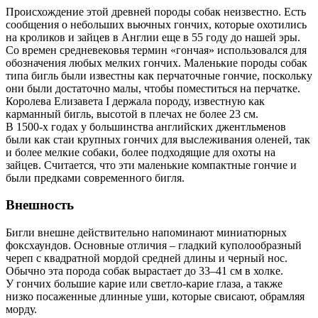
Происхождение этой древней породы собак неизвестно. Есть
сообщения о небольших вьючных гончих, которые охотились
на кроликов и зайцев в Англии еще в 55 году до нашей эры.
Со времен средневековья термин «гончая» использовался для
обозначения любых мелких гончих. Маленькие породы собак
типа бигль были известны как перчаточные гончие, поскольку
они были достаточно малы, чтобы поместиться на перчатке.
Королева Елизавета I держала породу, известную как
карманный бигль, высотой в плечах не более 23 см.
В 1500-х годах у большинства английских джентльменов
были как стаи крупных гончих для выслеживания оленей, так
и более мелкие собаки, более подходящие для охоты на
зайцев. Считается, что эти маленькие компактные гончие и
были предками современного бигля.
Внешность
Бигли внешне действительно напоминают миниатюрных
фоксхаундов. Основные отличия – гладкий куполообразный
череп с квадратной мордой средней длины и черный нос.
Обычно эта порода собак вырастает до 33–41 см в холке.
У гончих большие карие или светло-карие глаза, а также
низко посаженные длинные уши, которые свисают, обрамляя
морду.