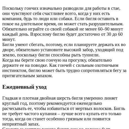
Поскольку гончих изначально разводили для работы в стае,
они чувствуют себя счастливее всего, когда у них есть
компания, будь то люди или собаки. Если бигля оставить в
покое на длительное время, он может стать разрушительным.
Обязательно играйте со своей собакой не менее 60–90 минут
каждый день. Взрослому биглю будет достаточно от 30 до 60
минут.
Бигли умеют сбегать, поэтому, если планируете держать их во
дворе, обязательно установите высокий забор, уходящий под
землю, поскольку бигли способны рыть туннели.
Когда вы берете свою гончую на прогулку, обязательно
держите ее на поводке. Как гончей с сильным охотничьим
инстинктом, биглю может быть трудно сопротивляться бегу за
притягательным запахом.
Ежедневный уход
Гладкая и плотная двойная шерсть бигля умеренно линяет
круглый год, поэтому рекомендуется еженедельно
расчесывать ее, чтобы избавиться от мертвых волосков. Бигль
не требует частого купания – лучше всего купать его только
тогда, когда он станет особенно грязным или появится
неприятный запах.