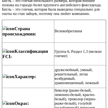
Бигль – это гончая небольшого размера, которая внешне
похожа на гораздо более крупного английского фоксхаунда.
Бигль – это гончая, которая была выведена специально для
охоты на стаи зайцев, поэтому она любит компанию.
Страна
Великобритания
происхождения:
Классификация
Группа 6, Раздел 1.3 (мелкие
гончие)
FCI:
дружелюбный, умный,
решительный, легко
Характер:
возбудимый,
уравновешенный, нежный
биколор (рыже-белый,
лимонно-белый, красно-
белый), триколор (черно-
Окрас:
рыже-белый), голубой
(ослабленный) триколор,