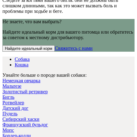
Следите за когтями вашего бигля: они не должны быть
слишком длинными, так как это может вызвать боль и
проблемы при ходьбе и беге.
Не знаете, что вам выбрать?
Найдите идеальный корм для вашего питомца или обратитесь
за советом к местному дистрибьютору.
Свяжитесь с нами
Найдите идеальный корм
Собака
Кошка
Узнайте больше о породе вашей собаки:
Немецкая овчарка
Мальтезе
Золотистый ретривер
Бигль
Ротвейлер
Датский дог
Пудель
Сибирский хаски
Французский бульдог
Мопс
Бордер-колли