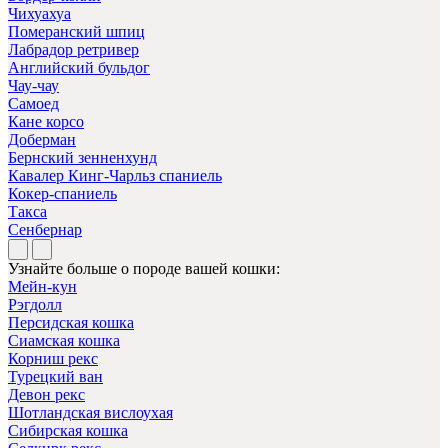
Чихуахуа
Померанский шпиц
Лабрадор ретривер
Английский бульдог
Чау-чау
Самоед
Кане корсо
Доберман
Бернский зенненхунд
Кавалер Кинг-Чарльз спаниель
Кокер-спаниель
Такса
Сенбернар
Узнайте больше о породе вашей кошки:
Мейн-кун
Рэгдолл
Персидская кошка
Сиамская кошка
Корниш рекс
Турецкий ван
Девон рекс
Шотландская вислоухая
Сибирская кошка