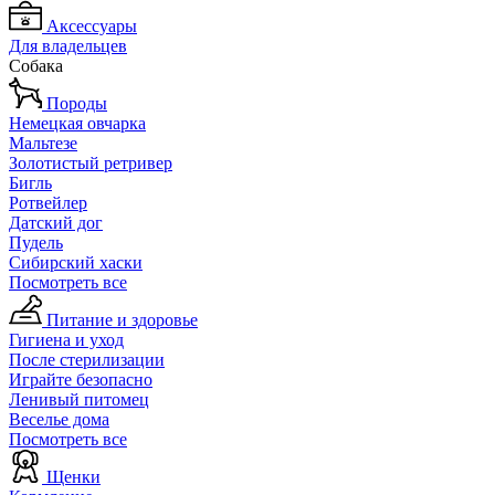
Аксессуары
Для владельцев
Собака
Породы
Немецкая овчарка
Мальтезе
Золотистый ретривер
Бигль
Ротвейлер
Датский дог
Пудель
Сибирский хаски
Посмотреть все
Питание и здоровье
Гигиена и уход
После стерилизации
Играйте безопасно
Ленивый питомец
Веселье дома
Посмотреть все
Щенки