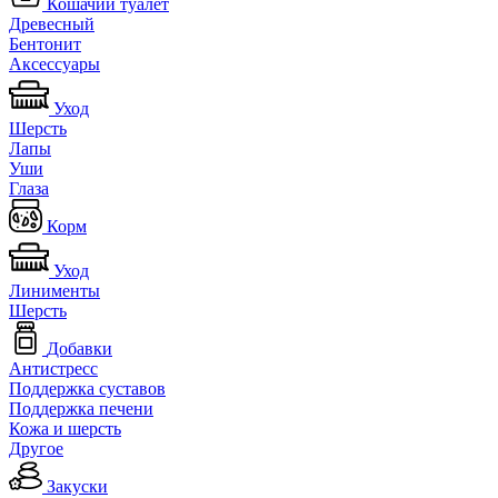
Кошачий туалет
Древесный
Бентонит
Аксессуары
Уход
Шерсть
Лапы
Уши
Глаза
Корм
Уход
Линименты
Шерсть
Добавки
Антистресс
Поддержка суставов
Поддержка печени
Кожа и шерсть
Другое
Закуски