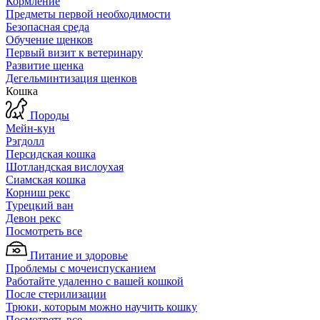
Кормление
Предметы первой необходимости
Безопасная среда
Обучение щенков
Первый визит к ветеринару
Развитие щенка
Дегельминтизация щенков
Кошка
Породы
Мейн-кун
Рэгдолл
Персидская кошка
Шотландская вислоухая
Сиамская кошка
Корниш рекс
Турецкий ван
Девон рекс
Посмотреть все
Питание и здоровье
Проблемы с мочеиспусканием
Работайте удаленно с вашей кошкой
После стерилизации
Трюки, которым можно научить кошку
Посмотреть все