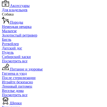
Аксессуары
Для владельцев
Собака
Породы
Немецкая овчарка
Мальтезе
Золотистый ретривер
Бигль
Ротвейлер
Датский дог
Пудель
Сибирский хаски
Посмотреть все
Питание и здоровье
Гигиена и уход
После стерилизации
Играйте безопасно
Ленивый питомец
Веселье дома
Посмотреть все
Щенки