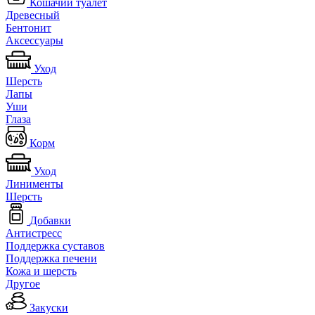
Кошачий туалет
Древесный
Бентонит
Аксессуары
Уход
Шерсть
Лапы
Уши
Глаза
Корм
Уход
Линименты
Шерсть
Добавки
Антистресс
Поддержка суставов
Поддержка печени
Кожа и шерсть
Другое
Закуски