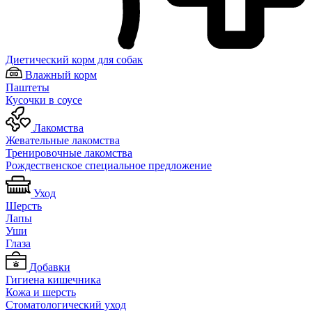
Диетический корм для собак
Влажный корм
Паштеты
Кусочки в соусе
Лакомства
Жевательные лакомства
Тренировочные лакомства
Рождественское специальное предложение
Уход
Шерсть
Лапы
Уши
Глаза
Добавки
Гигиена кишечника
Кожа и шерсть
Cтоматологический уход