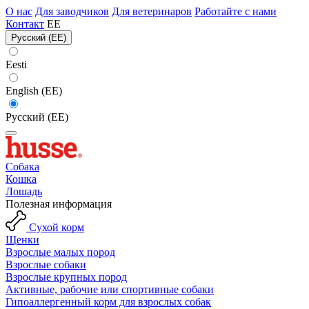
О нас
Для заводчиков
Для ветеринаров
Работайте с нами
Контакт
EE
Русский (EE)
Eesti
English (EE)
Русский (EE)
Собака
Кошка
Лошадь
Полезная информация
Сухой корм
Щенки
Взрослые малых пород
Взрослые собаки
Взрослые крупных пород
Активные, рабочие или спортивные собаки
Гипоаллергенный корм для взрослых собак