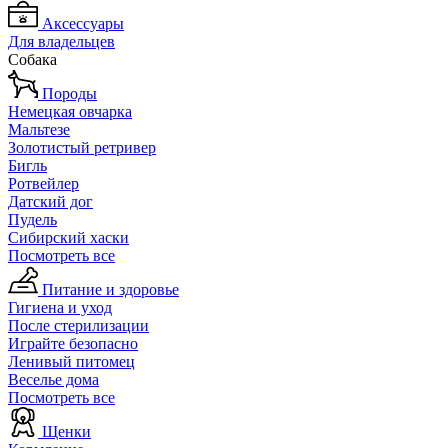
Аксессуары
Для владельцев
Собака
Породы
Немецкая овчарка
Мальтезе
Золотистый ретривер
Бигль
Ротвейлер
Датский дог
Пудель
Сибирский хаски
Посмотреть все
Питание и здоровье
Гигиена и уход
После стерилизации
Играйте безопасно
Ленивый питомец
Веселье дома
Посмотреть все
Щенки