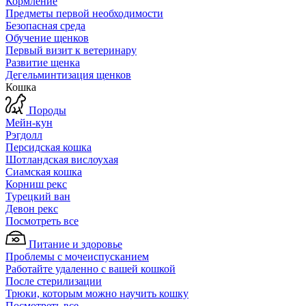
Кормление
Предметы первой необходимости
Безопасная среда
Обучение щенков
Первый визит к ветеринару
Развитие щенка
Дегельминтизация щенков
Кошка
Породы
Мейн-кун
Рэгдолл
Персидская кошка
Шотландская вислоухая
Сиамская кошка
Корниш рекс
Турецкий ван
Девон рекс
Посмотреть все
Питание и здоровье
Проблемы с мочеиспусканием
Работайте удаленно с вашей кошкой
После стерилизации
Трюки, которым можно научить кошку
Посмотреть все