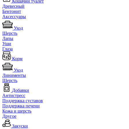
Кошачий туалет
Древесный
Бентонит
Аксессуары
Уход
Шерсть
Лапы
Уши
Глаза
Корм
Уход
Линименты
Шерсть
Добавки
Антистресс
Поддержка суставов
Поддержка печени
Кожа и шерсть
Другое
Закуски