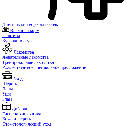
Диетический корм для собак
Влажный корм
Паштеты
Кусочки в соусе
Лакомства
Жевательные лакомства
Тренировочные лакомства
Рождественское специальное предложение
Уход
Шерсть
Лапы
Уши
Глаза
Добавки
Гигиена кишечника
Кожа и шерсть
Cтоматологический уход