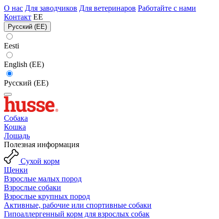
О нас
Для заводчиков
Для ветеринаров
Работайте с нами
Контакт
EE
Русский (EE)
Eesti
English (EE)
Русский (EE)
Собака
Кошка
Лошадь
Полезная информация
Сухой корм
Щенки
Взрослые малых пород
Взрослые собаки
Взрослые крупных пород
Активные, рабочие или спортивные собаки
Гипоаллергенный корм для взрослых собак