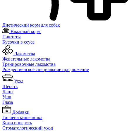
Диетический корм для собак
Влажный корм
Паштеты
Кусочки в соусе
Лакомства
Жевательные лакомства
Тренировочные лакомства
Рождественское специальное предложение
Уход
Шерсть
Лапы
Уши
Глаза
Добавки
Гигиена кишечника
Кожа и шерсть
Cтоматологический уход