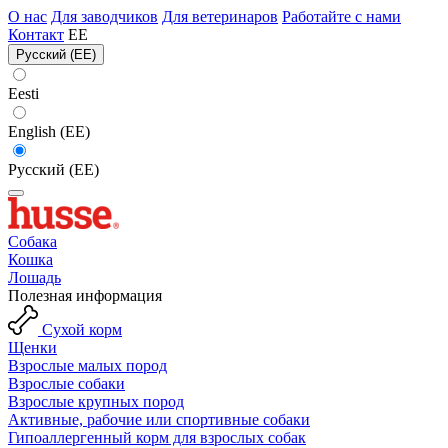
О нас
Для заводчиков
Для ветеринаров
Работайте с нами
Контакт
EE
Русский (EE)
Eesti
English (EE)
Русский (EE)
Собака
Кошка
Лошадь
Полезная информация
Сухой корм
Щенки
Взрослые малых пород
Взрослые собаки
Взрослые крупных пород
Активные, рабочие или спортивные собаки
Гипоаллергенный корм для взрослых собак