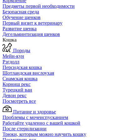
Кормление
Предметы первой необходимости
Безопасная среда
Обучение щенков
Первый визит к ветеринару
Развитие щенка
Дегельминтизация щенков
Кошка
Породы
Мейн-кун
Рэгдолл
Персидская кошка
Шотландская вислоухая
Сиамская кошка
Корниш рекс
Турецкий ван
Девон рекс
Посмотреть все
Питание и здоровье
Проблемы с мочеиспусканием
Работайте удаленно с вашей кошкой
После стерилизации
Трюки, которым можно научить кошку
Посмотреть все