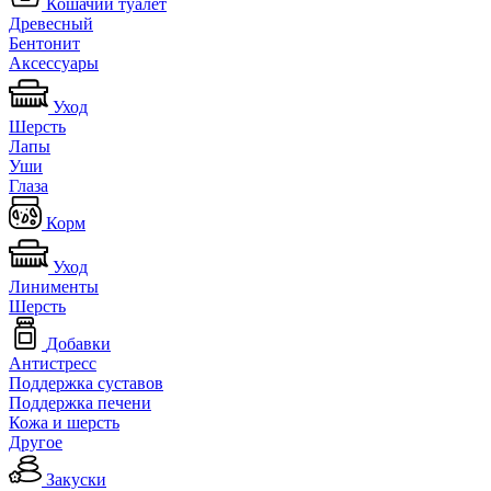
Кошачий туалет
Древесный
Бентонит
Аксессуары
Уход
Шерсть
Лапы
Уши
Глаза
Корм
Уход
Линименты
Шерсть
Добавки
Антистресс
Поддержка суставов
Поддержка печени
Кожа и шерсть
Другое
Закуски