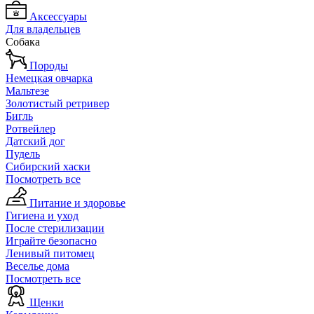
Аксессуары
Для владельцев
Собака
Породы
Немецкая овчарка
Мальтезе
Золотистый ретривер
Бигль
Ротвейлер
Датский дог
Пудель
Сибирский хаски
Посмотреть все
Питание и здоровье
Гигиена и уход
После стерилизации
Играйте безопасно
Ленивый питомец
Веселье дома
Посмотреть все
Щенки