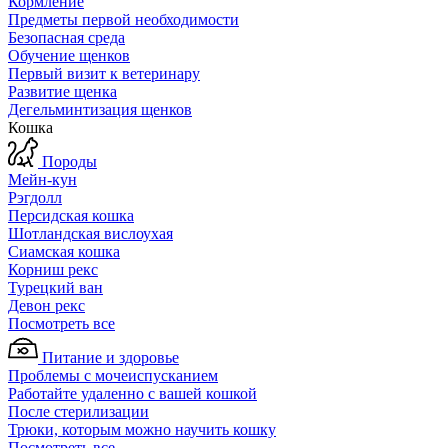
Кормление
Предметы первой необходимости
Безопасная среда
Обучение щенков
Первый визит к ветеринару
Развитие щенка
Дегельминтизация щенков
Кошка
Породы
Мейн-кун
Рэгдолл
Персидская кошка
Шотландская вислоухая
Сиамская кошка
Корниш рекс
Турецкий ван
Девон рекс
Посмотреть все
Питание и здоровье
Проблемы с мочеиспусканием
Работайте удаленно с вашей кошкой
После стерилизации
Трюки, которым можно научить кошку
Посмотреть все