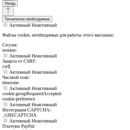
Назад
Технически необходимые
Активный
Неактивный
Файлы cookie, необходимые для работы этого магазина:
Сессия:
session-
Активный
Неактивный
Защита от CSRF:
csrf[
Активный
Неактивный
Часовой пояс:
timezone
Активный
Неактивный
cookie.groupRequiredAccepted:
cookie-preference
Активный
Неактивный
Интеграция CAPTCHA:
_GRECAPTCHA
Активный
Неактивный
Платежи PayPal: