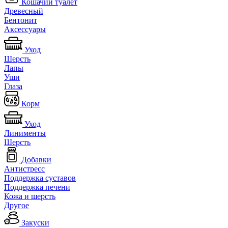
Кошачий туалет
Древесный
Бентонит
Аксессуары
Уход
Шерсть
Лапы
Уши
Глаза
Корм
Уход
Линименты
Шерсть
Добавки
Антистресс
Поддержка суставов
Поддержка печени
Кожа и шерсть
Другое
Закуски