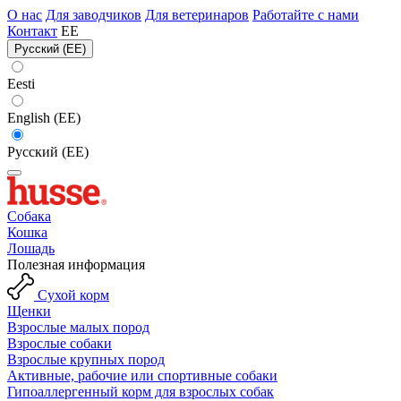
О нас
Для заводчиков
Для ветеринаров
Работайте с нами
Контакт
EE
Русский (EE)
Eesti
English (EE)
Русский (EE)
Собака
Кошка
Лошадь
Полезная информация
Сухой корм
Щенки
Взрослые малых пород
Взрослые собаки
Взрослые крупных пород
Активные, рабочие или спортивные собаки
Гипоаллергенный корм для взрослых собак