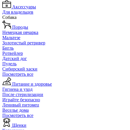
Аксессуары
Для владельцев
Собака
Породы
Немецкая овчарка
Мальтезе
Золотистый ретривер
Бигль
Ротвейлер
Датский дог
Пудель
Сибирский хаски
Посмотреть все
Питание и здоровье
Гигиена и уход
После стерилизации
Играйте безопасно
Ленивый питомец
Веселье дома
Посмотреть все
Щенки