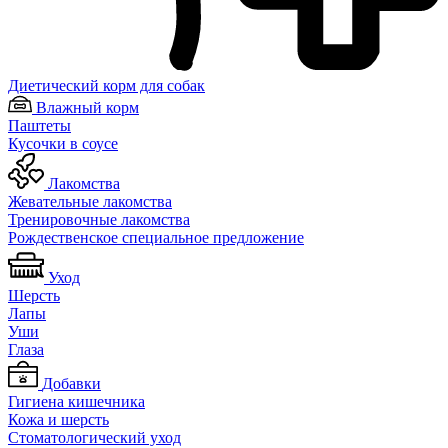
Диетический корм для собак
Влажный корм
Паштеты
Кусочки в соусе
Лакомства
Жевательные лакомства
Тренировочные лакомства
Рождественское специальное предложение
Уход
Шерсть
Лапы
Уши
Глаза
Добавки
Гигиена кишечника
Кожа и шерсть
Cтоматологический уход