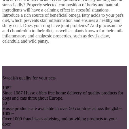
stress badly? Properly selected composition of herbs and natural
ingredients will have a calming effect in stressful situations.
Introduce a rich source of beneficial omega fatty acids to your pet's
diet, which prevents skin inflammation and ensures a healthy and
shiny coat. Does your dog have joint problems? Add glucosamine
and chondroitin to their diet, as well as plants known for their anti-
inflammatory and analgesic properties, such as devil's claw,
calendula and wild pansy.
Swedish quality for your pets
1987
Since 1987 Husse offers free home delivery of quality products for
dogs and cats throughout Europe.
50+
Husse products are available in over 50 countries across the globe.
1000+
Over 1000 franchisees advising and providing products to your
door.