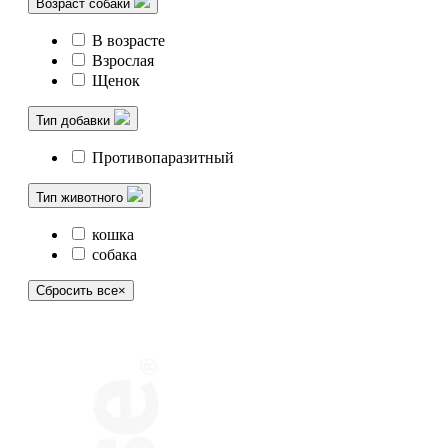
Возраст собаки
В возрасте
Взрослая
Щенок
Тип добавки
Противопаразитный
Тип животного
кошка
собака
Сбросить все
×