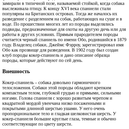
замирали в типичной позе, называемой стойкой, когда собака
выслеживала птицу. К концу XVI века спаниели стали
популярны на Британских островах. Тогда же началось их
разведение с разделением на собак, работающих на суше и в
воде. По прошествии многих лет из породы выделялись
подвиды, предназначенные для охоты на другую дичь или для
работы в других условиях. Прямым прародителем породы
считается черный спаниель по имени Обо, родившийся в 1879
году. Владелец собаки, Джеймс Фэрроу, зарегистрировал имя
Обо как прозвище для разведения. В 1902 году был создан
клуб породы кокер-спаниель и дано описание образца
породы, которые действуют по сей день.
Внешность
Кокер-спаниель – собака довольно гармоничного
телосложения. Собаки этой породы обладают крепким
компактным телом, глубокой грудью и прямыми, сильными
ногами. Голова спаниеля с хорошо развитым черепом и
квадратной мордой увенчана низко посаженными и
покрытыми длинной шерстью ушами. У него очень
пропорциональное тело и гладкая шелковистая шерсть. У
кокер-спаниеля большие круглые глаза, темные и обычно
соответствующие по цвету шерсти.