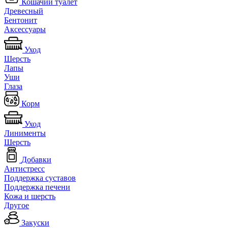
Кошачий туалет
Древесный
Бентонит
Аксессуары
Уход
Шерсть
Лапы
Уши
Глаза
Корм
Уход
Линименты
Шерсть
Добавки
Антистресс
Поддержка суставов
Поддержка печени
Кожа и шерсть
Другое
Закуски