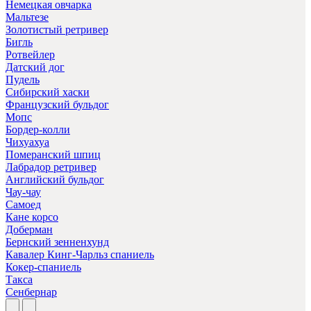
Немецкая овчарка
Мальтезе
Золотистый ретривер
Бигль
Ротвейлер
Датский дог
Пудель
Сибирский хаски
Французский бульдог
Мопс
Бордер-колли
Чихуахуа
Померанский шпиц
Лабрадор ретривер
Английский бульдог
Чау-чау
Самоед
Кане корсо
Доберман
Бернский зенненхунд
Кавалер Кинг-Чарльз спаниель
Кокер-спаниель
Такса
Сенбернар