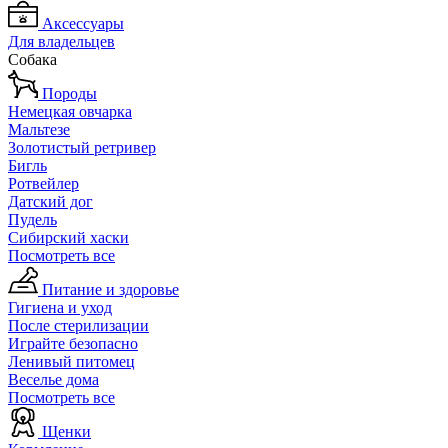
Аксессуары
Для владельцев
Собака
Породы
Немецкая овчарка
Мальтезе
Золотистый ретривер
Бигль
Ротвейлер
Датский дог
Пудель
Сибирский хаски
Посмотреть все
Питание и здоровье
Гигиена и уход
После стерилизации
Играйте безопасно
Ленивый питомец
Веселье дома
Посмотреть все
Щенки