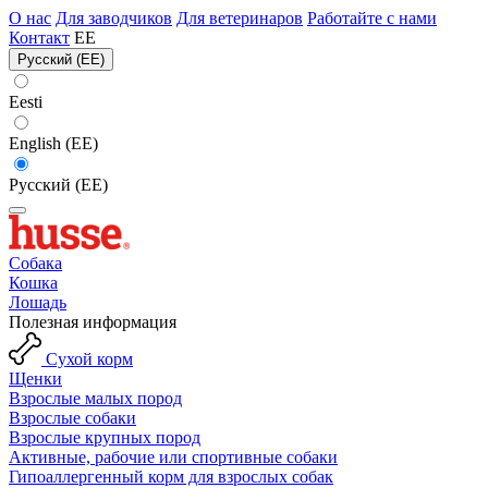
О нас
Для заводчиков
Для ветеринаров
Работайте с нами
Контакт
EE
Русский (EE)
Eesti
English (EE)
Русский (EE)
Собака
Кошка
Лошадь
Полезная информация
Сухой корм
Щенки
Взрослые малых пород
Взрослые собаки
Взрослые крупных пород
Активные, рабочие или спортивные собаки
Гипоаллергенный корм для взрослых собак