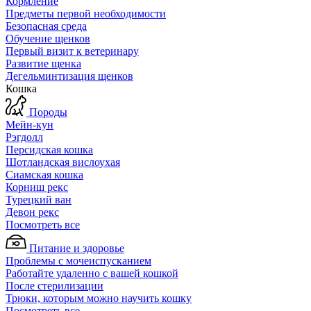
Кормление
Предметы первой необходимости
Безопасная среда
Обучение щенков
Первый визит к ветеринару
Развитие щенка
Дегельминтизация щенков
Кошка
Породы
Мейн-кун
Рэгдолл
Персидская кошка
Шотландская вислоухая
Сиамская кошка
Корниш рекс
Турецкий ван
Девон рекс
Посмотреть все
Питание и здоровье
Проблемы с мочеиспусканием
Работайте удаленно с вашей кошкой
После стерилизации
Трюки, которым можно научить кошку
Посмотреть все