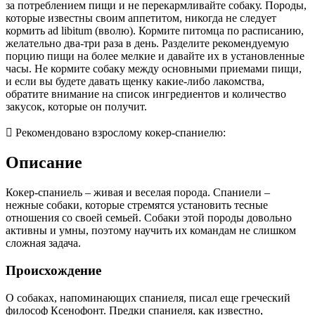
за потреблением пищи и не перекармливайте собаку. Породы,
которые известны своим аппетитом, никогда не следует
кормить ad libitum (вволю). Кормите питомца по расписанию,
желательно два-три раза в день. Разделите рекомендуемую
порцию пищи на более мелкие и давайте их в установленные
часы. Не кормите собаку между основными приемами пищи,
и если вы будете давать щенку какие-либо лакомства,
обратите внимание на список ингредиентов и количество
закусок, которые он получит.
 Рекомендовано взрослому кокер-спаниелю:
Описание
Кокер-спаниель – живая и веселая порода. Спаниели –
нежные собаки, которые стремятся установить тесные
отношения со своей семьей. Собаки этой породы довольно
активны и умны, поэтому научить их командам не слишком
сложная задача.
Происхождение
О собаках, напоминающих спаниеля, писал еще греческий
философ Ксенофонт. Предки спаниеля, как известно,