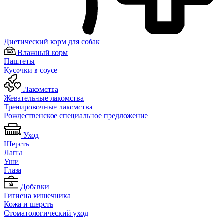
Диетический корм для собак
Влажный корм
Паштеты
Кусочки в соусе
Лакомства
Жевательные лакомства
Тренировочные лакомства
Рождественское специальное предложение
Уход
Шерсть
Лапы
Уши
Глаза
Добавки
Гигиена кишечника
Кожа и шерсть
Cтоматологический уход