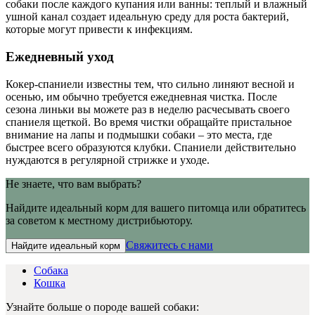
собаки после каждого купания или ванны: теплый и влажный
ушной канал создает идеальную среду для роста бактерий,
которые могут привести к инфекциям.
Ежедневный уход
Кокер-спаниели известны тем, что сильно линяют весной и
осенью, им обычно требуется ежедневная чистка. После
сезона линьки вы можете раз в неделю расчесывать своего
спаниеля щеткой. Во время чистки обращайте пристальное
внимание на лапы и подмышки собаки – это места, где
быстрее всего образуются клубки. Спаниели действительно
нуждаются в регулярной стрижке и уходе.
Не знаете, что вам выбрать?
Найдите идеальный корм для вашего питомца или обратитесь
за советом к местному дистрибьютору.
Свяжитесь с нами
Найдите идеальный корм
Собака
Кошка
Узнайте больше о породе вашей собаки: