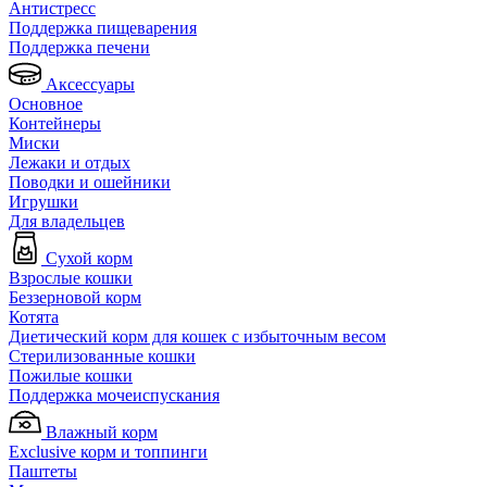
Антистресс
Поддержка пищеварения
Поддержка печени
Аксессуары
Основное
Контейнеры
Миски
Лежаки и отдых
Поводки и ошейники
Игрушки
Для владельцев
Сухой корм
Взрослые кошки
Беззерновой корм
Котята
Диетический корм для кошек с избыточным весом
Стерилизованные кошки
Пожилые кошки
Поддержка мочеиспускания
Влажный корм
Exclusive корм и топпинги
Паштеты