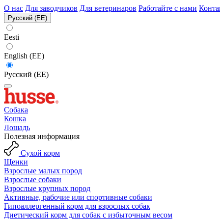
О нас
Для заводчиков
Для ветеринаров
Работайте с нами
Конта
Русский (EE)
Eesti
English (EE)
Русский (EE)
Собака
Кошка
Лошадь
Полезная информация
Сухой корм
Щенки
Взрослые малых пород
Взрослые собаки
Взрослые крупных пород
Активные, рабочие или спортивные собаки
Гипоаллергенный корм для взрослых собак
Диетический корм для собак с избыточным весом