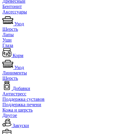
Древесный
Бентонит
Аксессуары
Уход
Шерсть
Лапы
Уши
Глаза
Корм
Уход
Линименты
Шерсть
Добавки
Антистресс
Поддержка суставов
Поддержка печени
Кожа и шерсть
Другое
Закуски