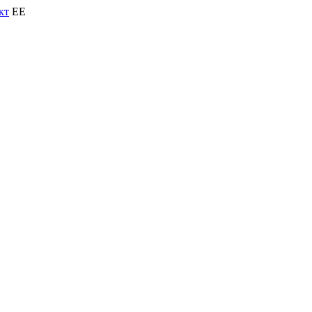
кт
EE