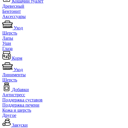
Кошачий туалет
Древесный
Бентонит
Аксессуары
Уход
Шерсть
Лапы
Уши
Глаза
Корм
Уход
Линименты
Шерсть
Добавки
Антистресс
Поддержка суставов
Поддержка печени
Кожа и шерсть
Другое
Закуски