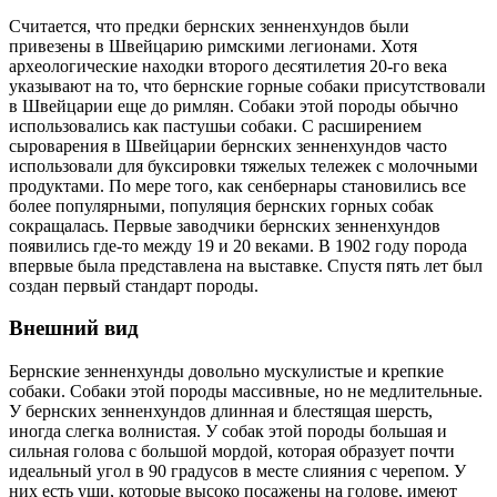
Считается, что предки бернских зенненхундов были
привезены в Швейцарию римскими легионами. Хотя
археологические находки второго десятилетия 20-го века
указывают на то, что бернские горные собаки присутствовали
в Швейцарии еще до римлян. Собаки этой породы обычно
использовались как пастушьи собаки. С расширением
сыроварения в Швейцарии бернских зенненхундов часто
использовали для буксировки тяжелых тележек с молочными
продуктами. По мере того, как сенбернары становились все
более популярными, популяция бернских горных собак
сокращалась. Первые заводчики бернских зенненхундов
появились где-то между 19 и 20 веками. В 1902 году порода
впервые была представлена на выставке. Спустя пять лет был
создан первый стандарт породы.
Внешний вид
Бернские зенненхунды довольно мускулистые и крепкие
собаки. Собаки этой породы массивные, но не медлительные.
У бернских зенненхундов длинная и блестящая шерсть,
иногда слегка волнистая. У собак этой породы большая и
сильная голова с большой мордой, которая образует почти
идеальный угол в 90 градусов в месте слияния с черепом. У
них есть уши, которые высоко посажены на голове, имеют