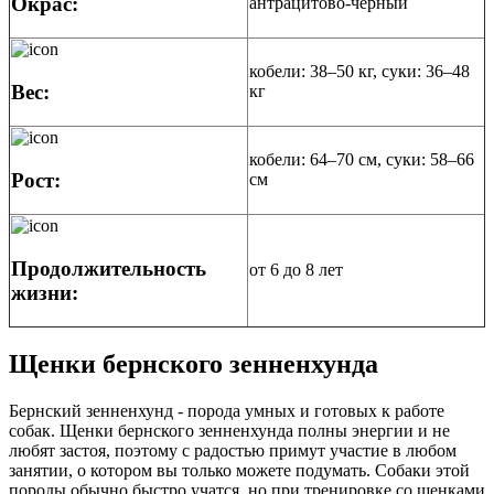
Окрас:
антрацитово-черный
кобели: 38–50 кг, суки: 36–48
Вес:
кг
кобели: 64–70 см, суки: 58–66
Рост:
см
Продолжительность
от 6 до 8 лет
жизни:
Щенки бернского зенненхунда
Бернский зенненхунд - порода умных и готовых к работе
собак. Щенки бернского зенненхунда полны энергии и не
любят застоя, поэтому с радостью примут участие в любом
занятии, о котором вы только можете подумать. Собаки этой
породы обычно быстро учатся, но при тренировке со щенками