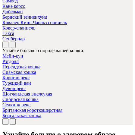
Самоед
Кане корсо
Доберман
Бернский зенненхунд
Кавалер Кинг-Чарльз спаниель
Кокер-спаниель
Такса
Сенбернар
Узнайте больше о породе вашей кошки:
Мейн-кун
Рэгдолл
Персидская кошка
Сиамская кошка
Корниш рекс
Турецкий ван
Девон рекс
Шотландская вислоухая
Сибирская кошка
Селкирк рекс
Британская короткошерстная
Бенгальская кошка
Узнайте больше о здоровом образе