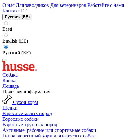
О нас
Для заводчиков
Для ветеринаров
Работайте с нами
Контакт
EE
Русский (EE)
Eesti
English (EE)
Русский (EE)
Собака
Кошка
Лошадь
Полезная информация
Сухой корм
Щенки
Взрослые малых пород
Взрослые собаки
Взрослые крупных пород
Активные, рабочие или спортивные собаки
Гипоаллергенный корм для взрослых собак