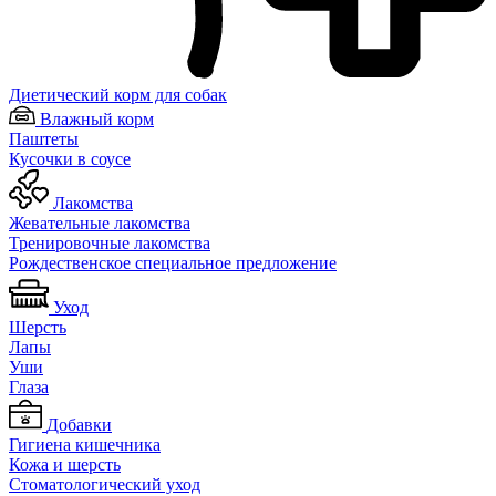
Диетический корм для собак
Влажный корм
Паштеты
Кусочки в соусе
Лакомства
Жевательные лакомства
Тренировочные лакомства
Рождественское специальное предложение
Уход
Шерсть
Лапы
Уши
Глаза
Добавки
Гигиена кишечника
Кожа и шерсть
Cтоматологический уход