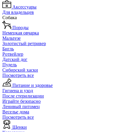
Аксессуары
Для владельцев
Собака
Породы
Немецкая овчарка
Мальтезе
Золотистый ретривер
Бигль
Ротвейлер
Датский дог
Пудель
Сибирский хаски
Посмотреть все
Питание и здоровье
Гигиена и уход
После стерилизации
Играйте безопасно
Ленивый питомец
Веселье дома
Посмотреть все
Щенки