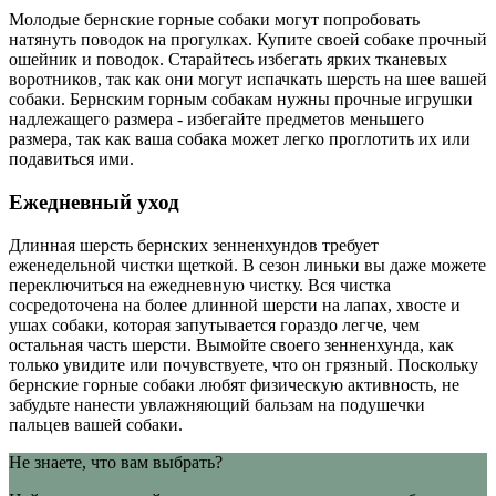
Молодые бернские горные собаки могут попробовать
натянуть поводок на прогулках. Купите своей собаке прочный
ошейник и поводок. Старайтесь избегать ярких тканевых
воротников, так как они могут испачкать шерсть на шее вашей
собаки. Бернским горным собакам нужны прочные игрушки
надлежащего размера - избегайте предметов меньшего
размера, так как ваша собака может легко проглотить их или
подавиться ими.
Ежедневный уход
Длинная шерсть бернских зенненхундов требует
еженедельной чистки щеткой. В сезон линьки вы даже можете
переключиться на ежедневную чистку. Вся чистка
сосредоточена на более длинной шерсти на лапах, хвосте и
ушах собаки, которая запутывается гораздо легче, чем
остальная часть шерсти. Вымойте своего зенненхунда, как
только увидите или почувствуете, что он грязный. Поскольку
бернские горные собаки любят физическую активность, не
забудьте нанести увлажняющий бальзам на подушечки
пальцев вашей собаки.
Не знаете, что вам выбрать?