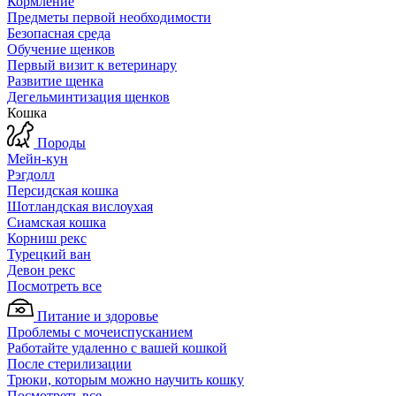
Кормление
Предметы первой необходимости
Безопасная среда
Обучение щенков
Первый визит к ветеринару
Развитие щенка
Дегельминтизация щенков
Кошка
Породы
Мейн-кун
Рэгдолл
Персидская кошка
Шотландская вислоухая
Сиамская кошка
Корниш рекс
Турецкий ван
Девон рекс
Посмотреть все
Питание и здоровье
Проблемы с мочеиспусканием
Работайте удаленно с вашей кошкой
После стерилизации
Трюки, которым можно научить кошку
Посмотреть все