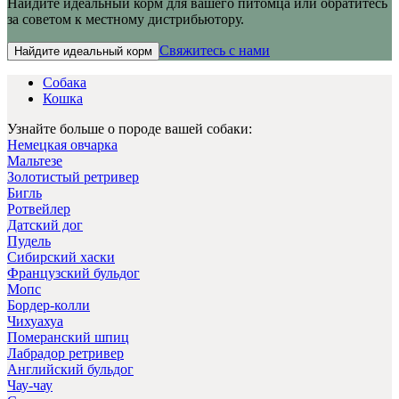
Найдите идеальный корм для вашего питомца или обратитесь
за советом к местному дистрибьютору.
Свяжитесь с нами
Найдите идеальный корм
Собака
Кошка
Узнайте больше о породе вашей собаки:
Немецкая овчарка
Мальтезе
Золотистый ретривер
Бигль
Ротвейлер
Датский дог
Пудель
Сибирский хаски
Французский бульдог
Мопс
Бордер-колли
Чихуахуа
Померанский шпиц
Лабрадор ретривер
Английский бульдог
Чау-чау