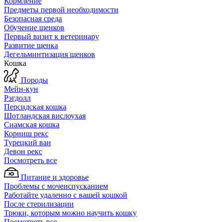
Кормление
Предметы первой необходимости
Безопасная среда
Обучение щенков
Первый визит к ветеринару
Развитие щенка
Дегельминтизация щенков
Кошка
Породы
Мейн-кун
Рэгдолл
Персидская кошка
Шотландская вислоухая
Сиамская кошка
Корниш рекс
Турецкий ван
Девон рекс
Посмотреть все
Питание и здоровье
Проблемы с мочеиспусканием
Работайте удаленно с вашей кошкой
После стерилизации
Трюки, которым можно научить кошку
Посмотреть все