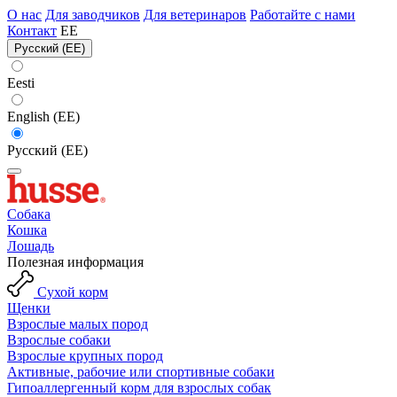
О нас
Для заводчиков
Для ветеринаров
Работайте с нами
Контакт
EE
Русский (EE)
Eesti
English (EE)
Русский (EE)
Собака
Кошка
Лошадь
Полезная информация
Сухой корм
Щенки
Взрослые малых пород
Взрослые собаки
Взрослые крупных пород
Активные, рабочие или спортивные собаки
Гипоаллергенный корм для взрослых собак