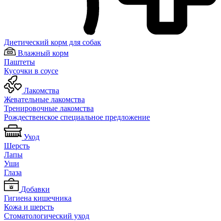
Диетический корм для собак
Влажный корм
Паштеты
Кусочки в соусе
Лакомства
Жевательные лакомства
Тренировочные лакомства
Рождественское специальное предложение
Уход
Шерсть
Лапы
Уши
Глаза
Добавки
Гигиена кишечника
Кожа и шерсть
Cтоматологический уход