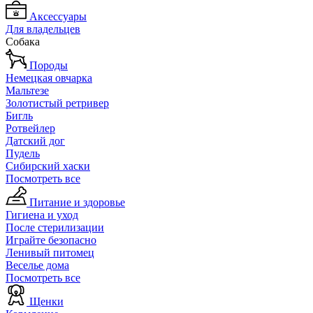
Аксессуары
Для владельцев
Собака
Породы
Немецкая овчарка
Мальтезе
Золотистый ретривер
Бигль
Ротвейлер
Датский дог
Пудель
Сибирский хаски
Посмотреть все
Питание и здоровье
Гигиена и уход
После стерилизации
Играйте безопасно
Ленивый питомец
Веселье дома
Посмотреть все
Щенки