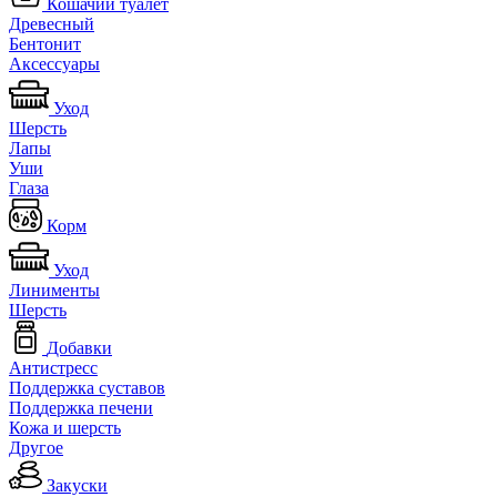
Кошачий туалет
Древесный
Бентонит
Аксессуары
Уход
Шерсть
Лапы
Уши
Глаза
Корм
Уход
Линименты
Шерсть
Добавки
Антистресс
Поддержка суставов
Поддержка печени
Кожа и шерсть
Другое
Закуски