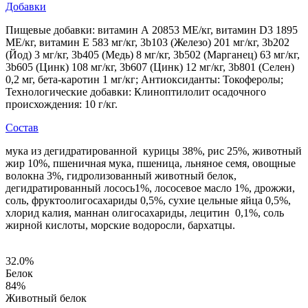
Добавки
Пищевые добавки: витамин А 20853 МЕ/кг, витамин D3 1895
МЕ/кг, витамин Е 583 мг/кг, 3b103 (Железо) 201 мг/кг, 3b202
(Йод) 3 мг/кг, 3b405 (Медь) 8 мг/кг, 3b502 (Марганец) 63 мг/кг,
3b605 (Цинк) 108 мг/кг, 3b607 (Цинк) 12 мг/кг, 3b801 (Селен)
0,2 мг, бета-каротин 1 мг/кг; Антиоксиданты: Токоферолы;
Технологические добавки: Клиноптилолит осадочного
происхождения: 10 г/кг.
Состав
мука из дегидратированной курицы 38%, рис 25%, животный
жир 10%, пшеничная мука, пшеница, льняное семя, овощные
волокна 3%, гидролизованный животный белок,
дегидратированный лосось1%, лососевое масло 1%, дрожжи,
соль, фруктоолигосахариды 0,5%, сухие цельные яйца 0,5%,
хлорид калия, маннан олигосахариды, лецитин 0,1%, соль
жирной кислоты, морские водоросли, бархатцы.
32.0
%
Белок
84
%
Животный белок