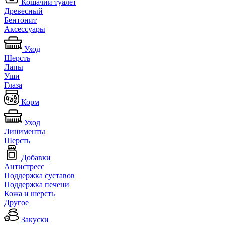
Кошачий туалет
Древесный
Бентонит
Аксессуары
Уход
Шерсть
Лапы
Уши
Глаза
Корм
Уход
Линименты
Шерсть
Добавки
Антистресс
Поддержка суставов
Поддержка печени
Кожа и шерсть
Другое
Закуски