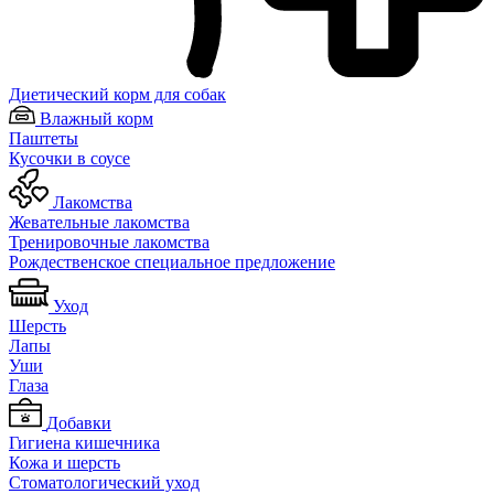
Диетический корм для собак
Влажный корм
Паштеты
Кусочки в соусе
Лакомства
Жевательные лакомства
Тренировочные лакомства
Рождественское специальное предложение
Уход
Шерсть
Лапы
Уши
Глаза
Добавки
Гигиена кишечника
Кожа и шерсть
Cтоматологический уход