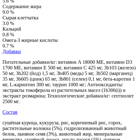
5.6 %
Содержание жира
9.0 %
Сырая клетчатка
3.0 %
Кальций
0.8 %
Омега-3 жирные кислоты
0.7 %
Добавки
Питательные добавки/кг: витамин A 18000 МЕ, витамин D3
1700 МЕ, витамин E 500 мг, витамин C 425 мг, 3b103 (железо)
50 мг, 3b202 (йод) 1,5 мг, 3b405 (медь) 5 мг, 3b502 (марганец)
35 мг, 3b605 (цинк) 65 мг, 3b801 (селен) 0,1 мг, бета-каротин 1
мг, L-карнитин 300 мг, таурин 1000 мг; Антиоксиданты:
экстракты токоферола из растительных масел (1b306(i)) и
экстракт розмарина; Технологические добавки/кг: септиолит
2500 мг.
Состав
сушёная курица, кукуруза, рис, коричневый рис, горох,
растительные волокна (5%), гидролизованный животный
белок, льняное семя (3%), животный жир, минеральные
вещества, сушёный лосось, масло лосося (1%), пивные