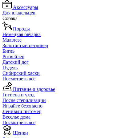
Аксессуары
Для владельцев
Собака
Породы
Немецкая овчарка
Мальтезе
Золотистый ретривер
Бигль
Ротвейлер
Датский дог
Пудель
Сибирский хаски
Посмотреть все
Питание и здоровье
Гигиена и уход
После стерилизации
Играйте безопасно
Ленивый питомец
Веселье дома
Посмотреть все
Щенки