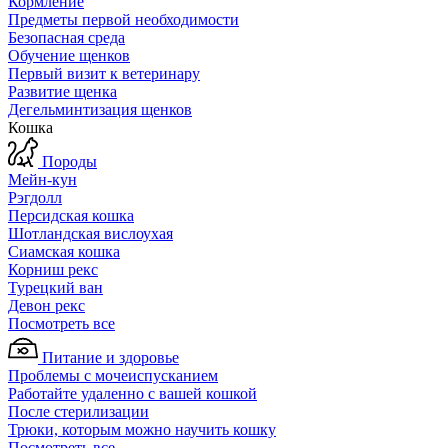
Кормление
Предметы первой необходимости
Безопасная среда
Обучение щенков
Первый визит к ветеринару
Развитие щенка
Дегельминтизация щенков
Кошка
Породы
Мейн-кун
Рэгдолл
Персидская кошка
Шотландская вислоухая
Сиамская кошка
Корниш рекс
Турецкий ван
Девон рекс
Посмотреть все
Питание и здоровье
Проблемы с мочеиспусканием
Работайте удаленно с вашей кошкой
После стерилизации
Трюки, которым можно научить кошку
Посмотреть все