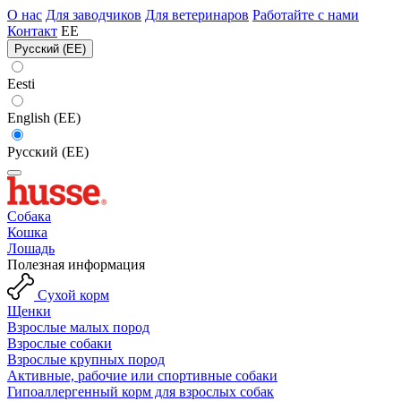
О нас
Для заводчиков
Для ветеринаров
Работайте с нами
Контакт
EE
Русский (EE)
Eesti
English (EE)
Русский (EE)
Собака
Кошка
Лошадь
Полезная информация
Сухой корм
Щенки
Взрослые малых пород
Взрослые собаки
Взрослые крупных пород
Активные, рабочие или спортивные собаки
Гипоаллергенный корм для взрослых собак