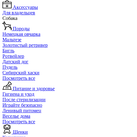
Аксессуары
Для владельцев
Собака
Породы
Немецкая овчарка
Мальтезе
Золотистый ретривер
Бигль
Ротвейлер
Датский дог
Пудель
Сибирский хаски
Посмотреть все
Питание и здоровье
Гигиена и уход
После стерилизации
Играйте безопасно
Ленивый питомец
Веселье дома
Посмотреть все
Щенки