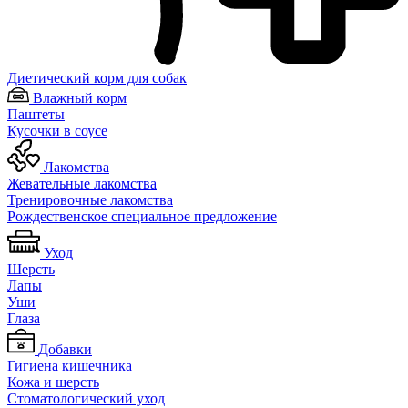
Диетический корм для собак
Влажный корм
Паштеты
Кусочки в соусе
Лакомства
Жевательные лакомства
Тренировочные лакомства
Рождественское специальное предложение
Уход
Шерсть
Лапы
Уши
Глаза
Добавки
Гигиена кишечника
Кожа и шерсть
Cтоматологический уход