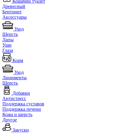
Кошачий туалет
Древесный
Бентонит
Аксессуары
Уход
Шерсть
Лапы
Уши
Глаза
Корм
Уход
Линименты
Шерсть
Добавки
Антистресс
Поддержка суставов
Поддержка печени
Кожа и шерсть
Другое
Закуски