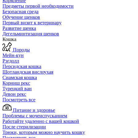
Кормление
Предметы первой необходимости
Безопасная среда
Обучение щенков
Первый визит к ветеринару
Развитие щенка
Дегельминтизация щенков
Кошка
Породы
Мейн-кун
Рэгдолл
Персидская кошка
Шотландская вислоухая
Сиамская кошка
Корниш рекс
Турецкий ван
Девон рекс
Посмотреть все
Питание и здоровье
Проблемы с мочеиспусканием
Работайте удаленно с вашей кошкой
После стерилизации
Трюки, которым можно научить кошку
Посмотреть все