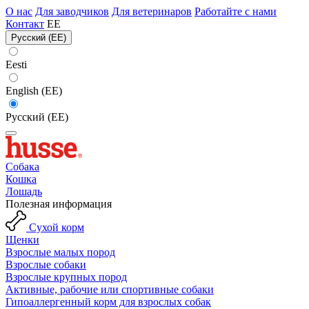
О нас
Для заводчиков
Для ветеринаров
Работайте с нами
Контакт
EE
Русский (EE)
Eesti
English (EE)
Русский (EE)
Собака
Кошка
Лошадь
Полезная информация
Сухой корм
Щенки
Взрослые малых пород
Взрослые собаки
Взрослые крупных пород
Активные, рабочие или спортивные собаки
Гипоаллергенный корм для взрослых собак