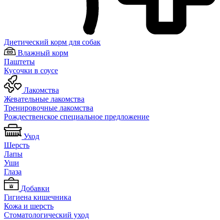
Диетический корм для собак
Влажный корм
Паштеты
Кусочки в соусе
Лакомства
Жевательные лакомства
Тренировочные лакомства
Рождественское специальное предложение
Уход
Шерсть
Лапы
Уши
Глаза
Добавки
Гигиена кишечника
Кожа и шерсть
Cтоматологический уход