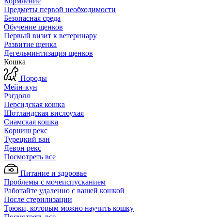
Кормление
Предметы первой необходимости
Безопасная среда
Обучение щенков
Первый визит к ветеринару
Развитие щенка
Дегельминтизация щенков
Кошка
Породы
Мейн-кун
Рэгдолл
Персидская кошка
Шотландская вислоухая
Сиамская кошка
Корниш рекс
Турецкий ван
Девон рекс
Посмотреть все
Питание и здоровье
Проблемы с мочеиспусканием
Работайте удаленно с вашей кошкой
После стерилизации
Трюки, которым можно научить кошку
Посмотреть все