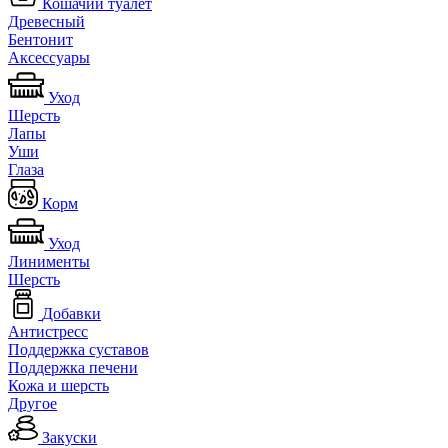
Кошачий туалет
Древесный
Бентонит
Аксессуары
Уход
Шерсть
Лапы
Уши
Глаза
Корм
Уход
Линименты
Шерсть
Добавки
Антистресс
Поддержка суставов
Поддержка печени
Кожа и шерсть
Другое
Закуски