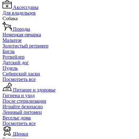
Аксессуары
Для владельцев
Собака
Породы
Немецкая овчарка
Мальтезе
Золотистый ретривер
Бигль
Ротвейлер
Датский дог
Пудель
Сибирский хаски
Посмотреть все
Питание и здоровье
Гигиена и уход
После стерилизации
Играйте безопасно
Ленивый питомец
Веселье дома
Посмотреть все
Щенки