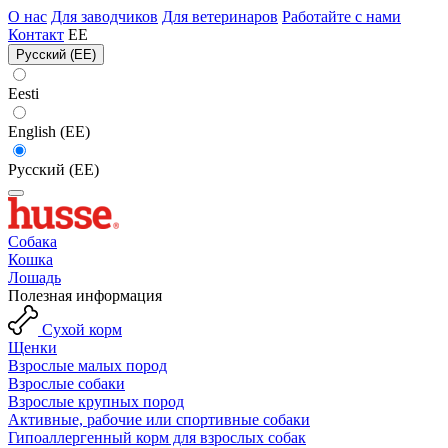
О нас
Для заводчиков
Для ветеринаров
Работайте с нами
Контакт
EE
Русский (EE)
Eesti
English (EE)
Русский (EE)
Собака
Кошка
Лошадь
Полезная информация
Сухой корм
Щенки
Взрослые малых пород
Взрослые собаки
Взрослые крупных пород
Активные, рабочие или спортивные собаки
Гипоаллергенный корм для взрослых собак