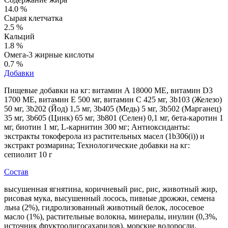
14.0 %
Сырая клетчатка
2.5 %
Кальций
1.8 %
Омега-3 жирные кислоты
0.7 %
Добавки
Пищевые добавки на кг: витамин A 18000 МЕ, витамин D3
1700 МЕ, витамин E 500 мг, витамин C 425 мг, 3b103 (Железо)
50 мг, 3b202 (Йод) 1,5 мг, 3b405 (Медь) 5 мг, 3b502 (Марганец)
35 мг, 3b605 (Цинк) 65 мг, 3b801 (Селен) 0,1 мг, бета-каротин 1
мг, биотин 1 мг, L-карнитин 300 мг; Антиоксиданты:
экстракты токоферола из растительных масел (1b306(i)) и
экстракт розмарина; Технологические добавки на кг:
сепиолит 10 г
Состав
высушенная ягнятина, коричневый рис, рис, животный жир,
рисовая мука, высушенный лосось, пивные дрожжи, семена
льна (2%), гидролизованный животный белок, лососевое
масло (1%), растительные волокна, минералы, инулин (0,3%,
источник фруктоолигосахаридов), морские водоросли.