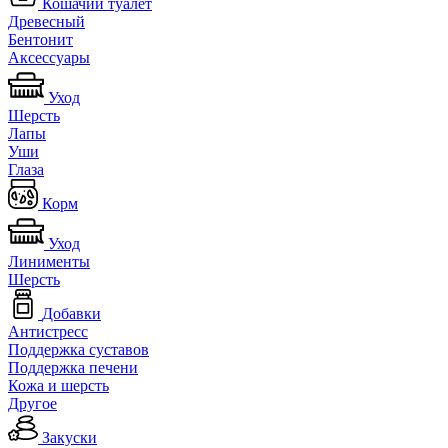
Кошачий туалет
Древесный
Бентонит
Аксессуары
Уход
Шерсть
Лапы
Уши
Глаза
Корм
Уход
Линименты
Шерсть
Добавки
Антистресс
Поддержка суставов
Поддержка печени
Кожа и шерсть
Другое
Закуски