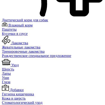
Диетический корм для собак
Влажный корм
Паштеты
Кусочки в соусе
Лакомства
Жевательные лакомства
Тренировочные лакомства
Рождественское специальное предложение
Уход
Шерсть
Лапы
Уши
Глаза
Добавки
Гигиена кишечника
Кожа и шерсть
Cтоматологический уход