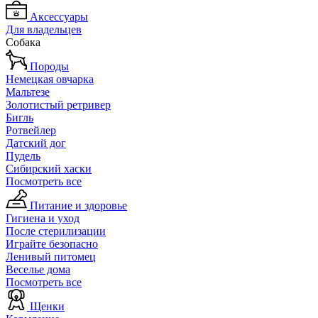
Аксессуары
Для владельцев
Собака
Породы
Немецкая овчарка
Мальтезе
Золотистый ретривер
Бигль
Ротвейлер
Датский дог
Пудель
Сибирский хаски
Посмотреть все
Питание и здоровье
Гигиена и уход
После стерилизации
Играйте безопасно
Ленивый питомец
Веселье дома
Посмотреть все
Щенки