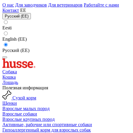
О нас
Для заводчиков
Для ветеринаров
Работайте с нами
Контакт
EE
Русский (EE)
Eesti
English (EE)
Русский (EE)
Собака
Кошка
Лошадь
Полезная информация
Сухой корм
Щенки
Взрослые малых пород
Взрослые собаки
Взрослые крупных пород
Активные, рабочие или спортивные собаки
Гипоаллергенный корм для взрослых собак