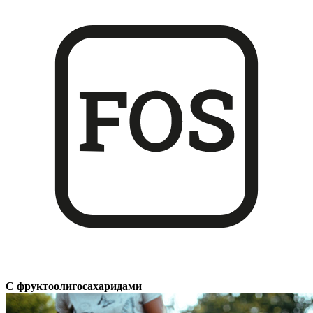
С фруктоолигосахаридами