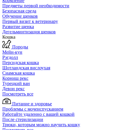
Кормление
Предметы первой необходимости
Безопасная среда
Обучение щенков
Первый визит к ветеринару
Развитие щенка
Дегельминтизация щенков
Кошка
Породы
Мейн-кун
Рэгдолл
Персидская кошка
Шотландская вислоухая
Сиамская кошка
Корниш рекс
Турецкий ван
Девон рекс
Посмотреть все
Питание и здоровье
Проблемы с мочеиспусканием
Работайте удаленно с вашей кошкой
После стерилизации
Трюки, которым можно научить кошку
Посмотреть все