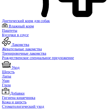
Диетический корм для собак
Влажный корм
Паштеты
Кусочки в соусе
Лакомства
Жевательные лакомства
Тренировочные лакомства
Рождественское специальное предложение
Уход
Шерсть
Лапы
Уши
Глаза
Добавки
Гигиена кишечника
Кожа и шерсть
Cтоматологический уход