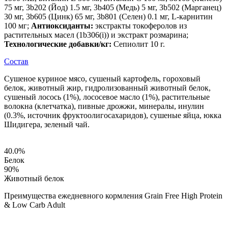
75 мг, 3b202 (Йод) 1.5 мг, 3b405 (Медь) 5 мг, 3b502 (Марганец)
30 мг, 3b605 (Цинк) 65 мг, 3b801 (Селен) 0.1 мг, L-карнитин
100 мг;
Антиоксиданты:
экстракты токоферолов из
растительных масел (1b306(i)) и экстракт розмарина;
Технологические добавки/кг:
Сепиолит 10 г.
Состав
Сушеное куриное мясо, сушеный картофель, гороховый
белок, животный жир, гидролизованный животный белок,
сушеный лосось (1%), лососевое масло (1%), растительные
волокна (клетчатка), пивные дрожжи, минералы, инулин
(0.3%, источник фруктоолигосахаридов), сушеные яйца, юкка
Шидигера, зеленый чай.
40.0
%
Белок
90
%
Животный белок
Преимущества ежедневного кормления Grain Free High Protein
& Low Carb Adult