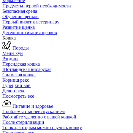
Кормление
Предметы первой необходимости
Безопасная среда
Обучение щенков
Первый визит к ветеринару
Развитие щенка
Дегельминтизация щенков
Кошка
Породы
Мейн-кун
Рэгдолл
Персидская кошка
Шотландская вислоухая
Сиамская кошка
Корниш рекс
Турецкий ван
Девон рекс
Посмотреть все
Питание и здоровье
Проблемы с мочеиспусканием
Работайте удаленно с вашей кошкой
После стерилизации
Трюки, которым можно научить кошку
Посмотреть все