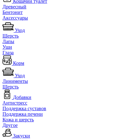
Кошачий туалет
Древесный
Бентонит
Аксессуары
Уход
Шерсть
Лапы
Уши
Глаза
Корм
Уход
Линименты
Шерсть
Добавки
Антистресс
Поддержка суставов
Поддержка печени
Кожа и шерсть
Другое
Закуски