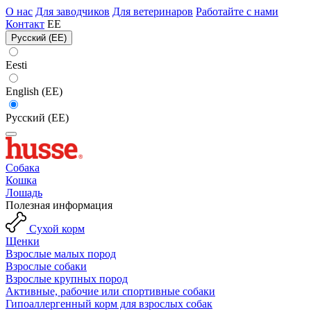
О нас
Для заводчиков
Для ветеринаров
Работайте с нами
Контакт
EE
Русский (EE)
Eesti
English (EE)
Русский (EE)
Собака
Кошка
Лошадь
Полезная информация
Сухой корм
Щенки
Взрослые малых пород
Взрослые собаки
Взрослые крупных пород
Активные, рабочие или спортивные собаки
Гипоаллергенный корм для взрослых собак