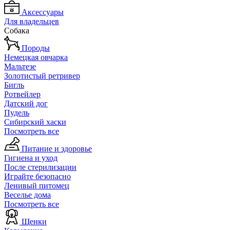
Аксессуары
Для владельцев
Собака
Породы
Немецкая овчарка
Мальтезе
Золотистый ретривер
Бигль
Ротвейлер
Датский дог
Пудель
Сибирский хаски
Посмотреть все
Питание и здоровье
Гигиена и уход
После стерилизации
Играйте безопасно
Ленивый питомец
Веселье дома
Посмотреть все
Щенки