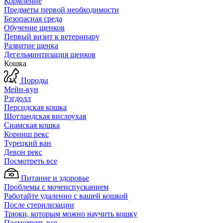
Кормление
Предметы первой необходимости
Безопасная среда
Обучение щенков
Первый визит к ветеринару
Развитие щенка
Дегельминтизация щенков
Кошка
Породы
Мейн-кун
Рэгдолл
Персидская кошка
Шотландская вислоухая
Сиамская кошка
Корниш рекс
Турецкий ван
Девон рекс
Посмотреть все
Питание и здоровье
Проблемы с мочеиспусканием
Работайте удаленно с вашей кошкой
После стерилизации
Трюки, которым можно научить кошку
Посмотреть все