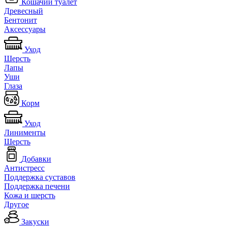
Кошачий туалет
Древесный
Бентонит
Аксессуары
Уход
Шерсть
Лапы
Уши
Глаза
Корм
Уход
Линименты
Шерсть
Добавки
Антистресс
Поддержка суставов
Поддержка печени
Кожа и шерсть
Другое
Закуски