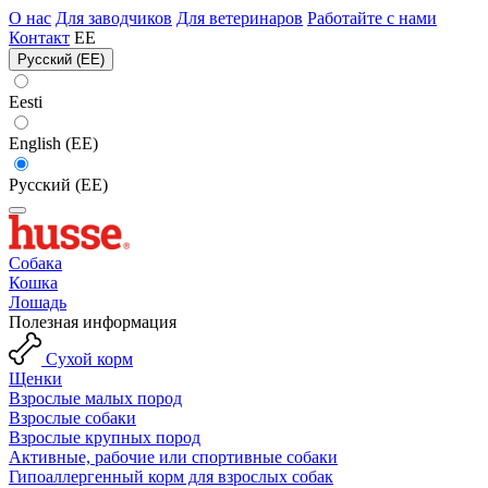
О нас
Для заводчиков
Для ветеринаров
Работайте с нами
Контакт
EE
Русский (EE)
Eesti
English (EE)
Русский (EE)
Собака
Кошка
Лошадь
Полезная информация
Сухой корм
Щенки
Взрослые малых пород
Взрослые собаки
Взрослые крупных пород
Активные, рабочие или спортивные собаки
Гипоаллергенный корм для взрослых собак