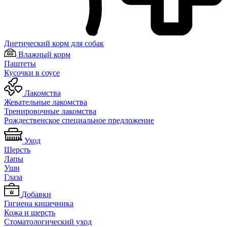
Диетический корм для собак
Влажный корм
Паштеты
Кусочки в соусе
Лакомства
Жевательные лакомства
Тренировочные лакомства
Рождественское специальное предложение
Уход
Шерсть
Лапы
Уши
Глаза
Добавки
Гигиена кишечника
Кожа и шерсть
Cтоматологический уход