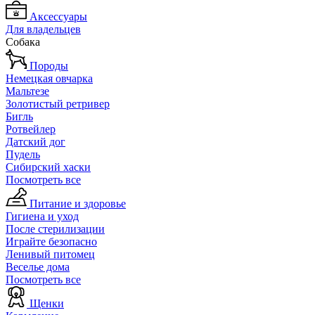
Аксессуары
Для владельцев
Собака
Породы
Немецкая овчарка
Мальтезе
Золотистый ретривер
Бигль
Ротвейлер
Датский дог
Пудель
Сибирский хаски
Посмотреть все
Питание и здоровье
Гигиена и уход
После стерилизации
Играйте безопасно
Ленивый питомец
Веселье дома
Посмотреть все
Щенки